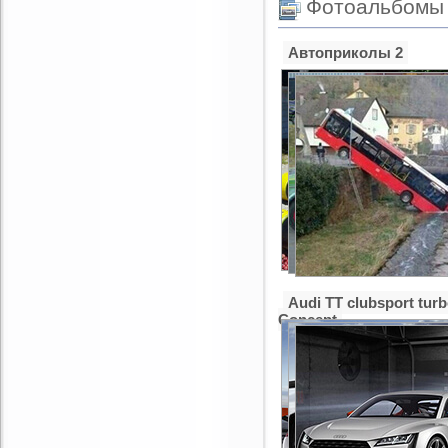
Фотоальбомы
так порой хочется! Кр
подходило. О качеств
Зимой когда обледене
Автоприколы 2
в купере без рамки. и
льдом, то не опуститс
совсем смешной недо
Audi TT clubsport tur
Concept