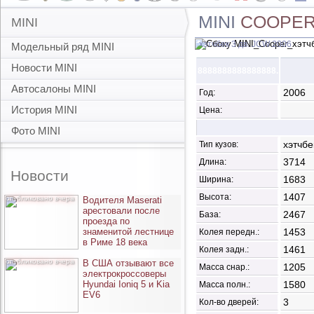
MINI
COOPE
MINI
хэтчбек 3 дв. JCW 2006
Модельный ряд MINI
Новости MINI
8888888888888888.
Автосалоны MINI
2006
Год:
История MINI
Цена:
Фото MINI
хэтчбе
Тип кузов:
3714
Длина:
Новости
1683
Ширина:
1407
Высота:
опубликовано вчера
Водителя Maserati
арестовали после
2467
База:
проезда по
знаменитой лестнице
1453
Колея передн.:
в Риме 18 века
1461
Колея задн.:
опубликовано вчера
В США отзывают все
1205
Масса снар.:
электрокроссоверы
Hyundai Ioniq 5 и Kia
1580
Масса полн.:
EV6
3
Кол-во дверей: