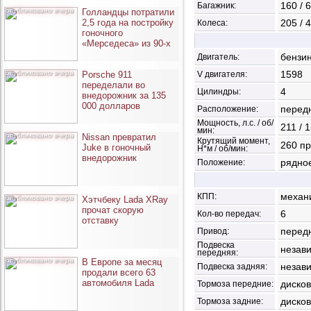
160 / 
Багажник:
опубликовано вчера
Голландцы потратили
2,5 года на постройку
205 / 
Колеса:
гоночного
«Мерседеса» из 90-х
бензи
Двигатель:
опубликовано вчера
1598
Porsche 911
V двигателя:
переделали во
4
Цилиндры:
внедорожник за 135
000 долларов
перед
Расположение:
Мощность, л.с. / об/
211 / 
мин:
опубликовано вчера
Nissan превратил
Крутящий момент,
260 пр
Juke в гоночный
Н*м / об/мин:
внедорожник
рядно
Положение:
механ
КПП:
опубликовано вчера
Хэтчбеку Lada XRay
прочат скорую
6
Кол-во передач:
отставку
перед
Привод:
Подвеска
незав
передняя:
опубликовано вчера
В Европе за месяц
незав
Подвеска задняя:
продали всего 63
автомобиля Lada
диско
Тормоза передние:
диско
Тормоза задние: