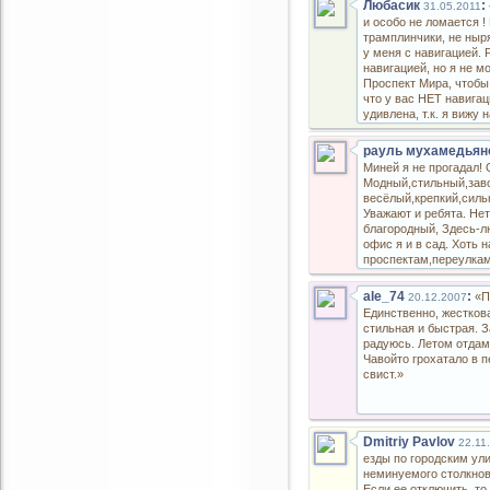
Любасик
:
31.05.2011
и особо не ломается !
трамплинчики, не ныр
у меня с навигацией.
навигацией, но я не 
Проспект Мира, чтобы 
что у вас НЕТ навигац
удивлена, т.к. я вижу
мойке...когда отодвин
дилерам не ездила!
рауль мухамедья
Немного скрипит люк))
Миней я не прогадал! 
решаем эту проблему 
Модный,стильный,заво
проблему.Если кто ста
весёлый,крепкий,силь
Уважают и ребята. Нет
благородный, Здесь-л
офис я и в сад. Хоть 
проспектам,переулкам
там и сям! Лёгок Миня
Мою,драю и слежу. Ми
ale_74
:
«П
20.12.2007
он,надёжен- В нём так
Единственно, жесткова
Это-мой автомобиль! Вс
стильная и быстрая. З
Да никаких проблем.Е
радуюсь. Летом отдам 
иногда на убитых доро
Чавойто грохатало в п
управляемость-особе
свист.»
Dmitriy Pavlov
22.11
езды по городским ул
неминуемого столкнов
Если ее отключить, то