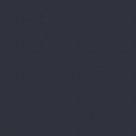
Автокомпл
Автокомпле
Автокомпле
Автокомпле
Автолайн, 
АВТОЛИГА,
АвтоЛюксС
Автомагази
Автомагази
Автомагази
Автомагази