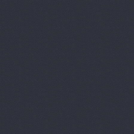
Авто Клонд
Авто Япони
Авто Япони
АВТО-АЛЬЯ
Авто-масте
Авто-старт
АВТОАПТЕК
Автобан, а
Автозапчас
АВТОКЛУБ,