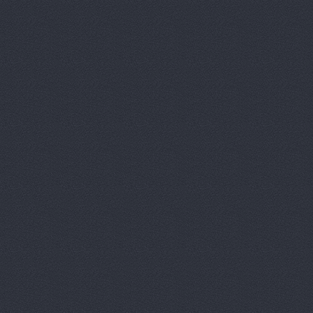
ReMark, то
RMS-AUTO,
Spare-Syst
StarAvto, 
VIRBAC Ав
X-DRIVE, 
ААА моторс
Авангард, 
Авангард-А
Аврам-Авто