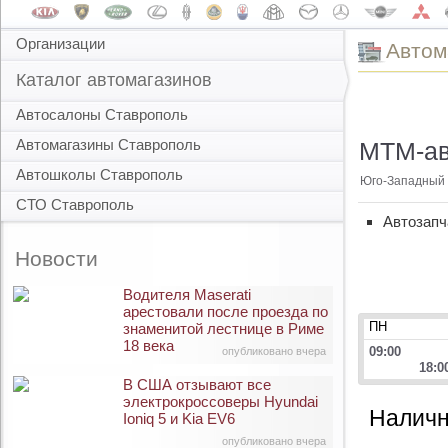
Организации
Автом
Каталог автомагазинов
Автосалоны Ставрополь
Автомагазины Ставрополь
МТМ-авт
Автошколы Ставрополь
Юго-Западный 1
СТО Ставрополь
Автозапч
Новости
Водителя Maserati
арестовали после проезда по
ПН
знаменитой лестнице в Риме
18 века
09:00
опубликовано вчера
18:0
В США отзывают все
электрокроссоверы Hyundai
Наличн
Ioniq 5 и Kia EV6
опубликовано вчера