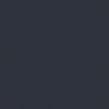
Китайский 
Корвет, ав
Кореец, ма
Корея Авто
ЛБР-АгроМ
Лидер, авт
М-Центр, 
Магазин ав
Магазин а
Магазин ав
Магазин ав