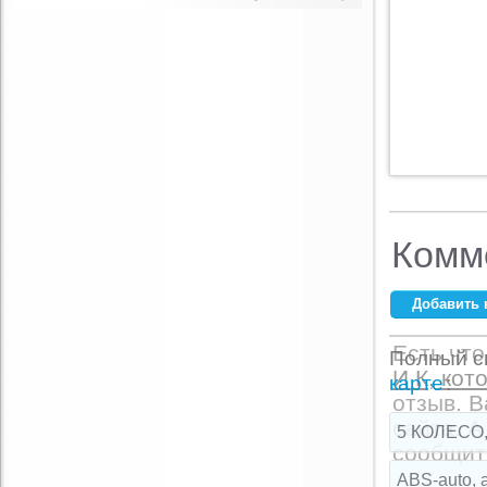
Комм
Добавить 
Ваше имя:
*
Есть что
Полный сп
И К, кот
E-mail:
*
карте
:
отзыв. 
сайта. А
5 КОЛЕСО,
сообщите
Комментарий:
ABS-auto, 