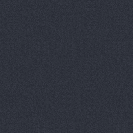
Вираж, маг
Волга, маг
Восточный 
Гавань авт
ГАЗ Дварис
Газ, ООО, 
ГАЗ-Кавказ
Гарант-Авт
ДвижОК, ма
Деталь авт