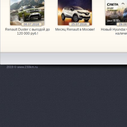
GARAGE, а
GARAGE, а
06.07.2016
25.07.2016
29.08
Renault Duster с выгодой до
Месяц Renault в Москве!
Новый Hyundai 
GARAGE, а
120 000 руб.!
наличи
Kitai Avto,
KITAY-AVTO
2019 © www.230km.ru
Maxdrive, 
OPEL, мага
PitStop, а
Plusavto, 
Prime Gear