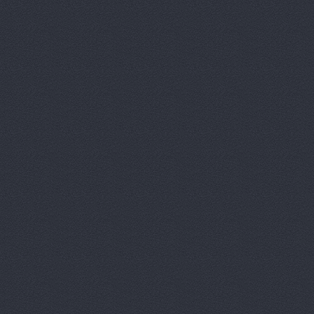
Аксель-К, 
Аксель-К, 
Бавария М
БАНЗАЙ АВ
Бауэр-Ста
Бизон-Трей
Большегруз
В Dеталях,
ВЕМА, ООО
Вираж, маг