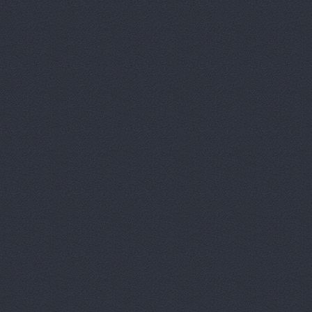
Автотрансс
Автоцентр,
Автоцентр
Автоэлектр
Агро-Маст
Агрокедр, 
Агромаш-оп
Агротехник
Агротехник
АгроЭкспе