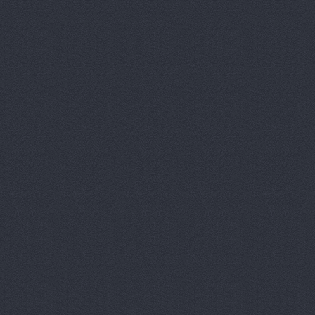
Автомагаз
Автомаркет
Автомаркет
Автомиг, м
АВТОПИЛОТ
Автопитер,
АВТОСАЛОН
АвтоСтиль,
АвтоТайм,
Автотор-юг