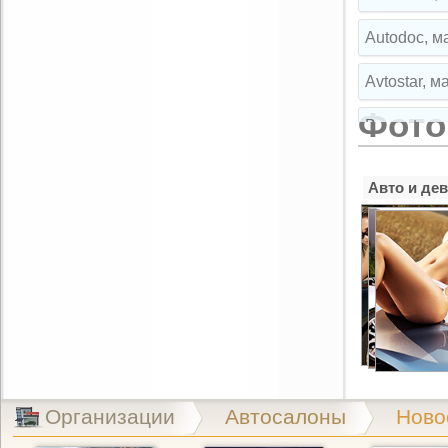
Autodoc, м
Avtostar, 
Фото
Broparts, 
Broparts, 
Авто и де
Buksir, ма
Cartuning,
CLIPST.RU,
EMEX, маг
Exist.ru, 
Организации
Автосалоны
Ново
Exist.ru, 