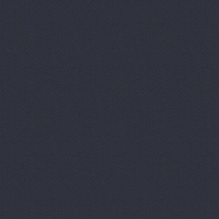
Дизель мас
Евгения, т
Европа Авт
За рулем+,
Запчасти-Ю
Интер-Авто
ИТИРУС, О
КАМАЗ-При
КАМРТИ, ЗА
КАСТ, торг