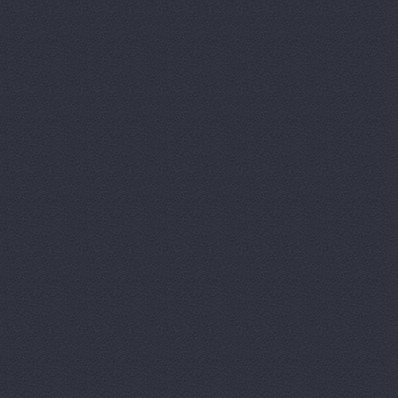
Вираж, маг
Волга, маг
Восточный 
Гавань авт
ГАЗ Дварис
Газ, ООО, 
ГАЗ-Кавказ
Гарант-Авт
ДвижОК, ма
Деталь авт