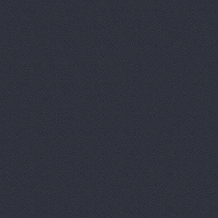
Аксель-К, 
Аксель-К, 
Бавария М
БАНЗАЙ АВ
Бауэр-Ста
Бизон-Трей
Большегруз
В Dеталях,
ВЕМА, ООО
Вираж, маг