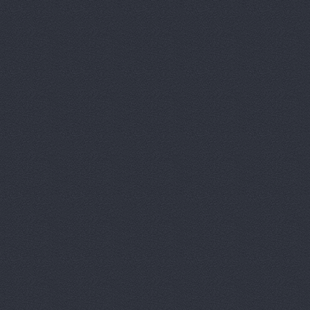
Китайский 
Корвет, ав
Кореец, ма
Корея Авто
ЛБР-АгроМ
Лидер, авт
М-Центр, 
Магазин ав
Магазин а
Магазин ав
Магазин ав