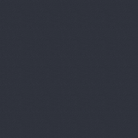
Автокомпл
Автокомпле
Автокомпле
Автокомпле
Автолайн, 
АВТОЛИГА,
АвтоЛюксС
Автомагази
Автомагази
Автомагази
Автомагази