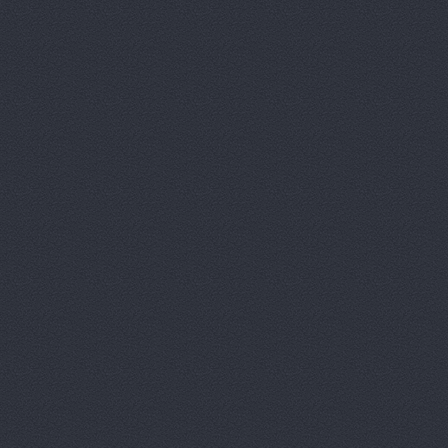
Дизель мас
Евгения, т
Европа Авт
За рулем+,
Запчасти-Ю
Интер-Авто
ИТИРУС, О
КАМАЗ-При
КАМРТИ, ЗА
КАСТ, торг