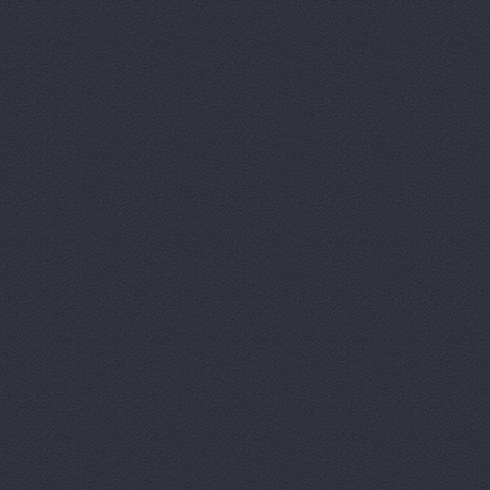
Автомагаз
Автомаркет
Автомаркет
Автомиг, м
АВТОПИЛОТ
Автопитер,
АВТОСАЛОН
АвтоСтиль,
АвтоТайм,
Автотор-юг