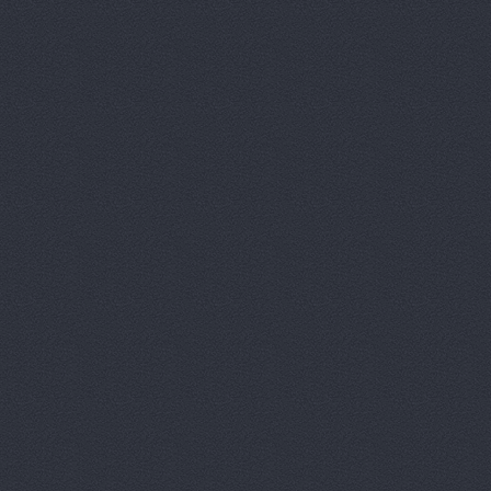
Автотрансс
Автоцентр,
Автоцентр
Автоэлектр
Агро-Маст
Агрокедр, 
Агромаш-оп
Агротехник
Агротехник
АгроЭкспе