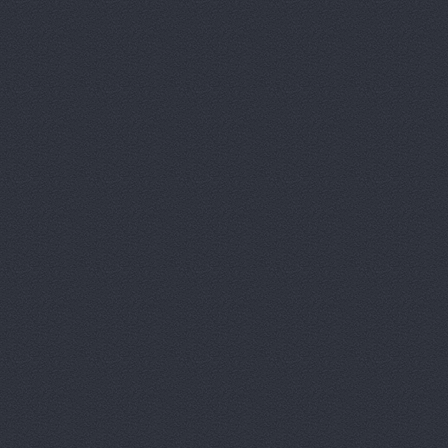
Авто Клонд
Авто Япони
Авто Япони
АВТО-АЛЬЯ
Авто-масте
Авто-старт
АВТОАПТЕК
Автобан, а
Автозапчас
АВТОКЛУБ,