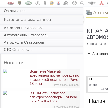
Организации
Автом
Каталог автомагазинов
Автосалоны Ставрополь
KITAY-A
Автомагазины Ставрополь
автомо
Автошколы Ставрополь
Ленина, 431/5 
СТО Ставрополь
Автозапч
Новости
Водителя Maserati
арестовали после проезда по
ПН
знаменитой лестнице в Риме
18 века
08:00
опубликовано вчера
19:0
В США отзывают все
электрокроссоверы Hyundai
Наличн
Ioniq 5 и Kia EV6
опубликовано вчера