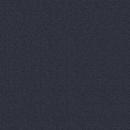
Аврам-Авто
Авто Клонд
Авто Япони
Авто Япони
АВТО-АЛЬЯ
Авто-масте
Авто-старт
АВТОАПТЕК
Автобан, а
Автозапчас
АВТОКЛУБ,