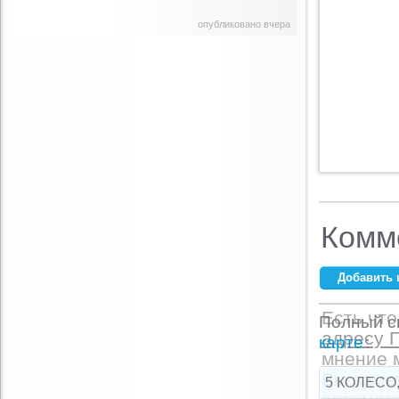
опубликовано вчера
Комм
Добавить 
Ваше имя:
*
Есть что
Полный сп
адресу 
E-mail:
*
карте
:
мнение 
Вы замет
5 КОЛЕСО,