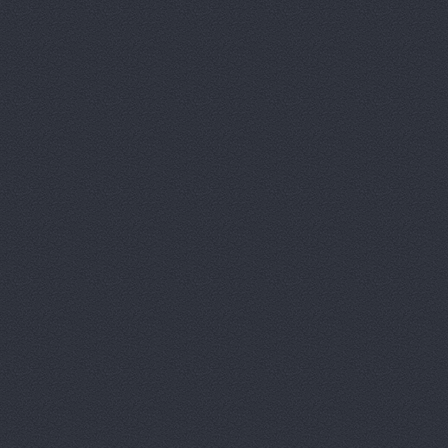
Дизель мас
Евгения, т
Европа Авт
За рулем+,
Запчасти-Ю
Интер-Авто
ИТИРУС, О
КАМАЗ-При
КАМРТИ, ЗА
КАСТ, торг