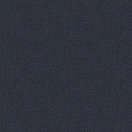
Вираж, маг
Вираж, маг
Волга, маг
Восточный 
Гавань авт
ГАЗ Дварис
Газ, ООО, 
ГАЗ-Кавказ
Гарант-Авт
ДвижОК, ма
Деталь авт