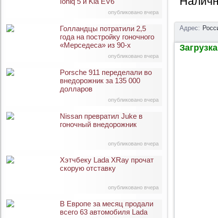
Наличн
Ioniq 5 и Kia EV6
опубликовано вчера
Голландцы потратили 2,5
Адрес:
Росс
года на постройку гоночного
«Мерседеса» из 90-х
Загрузка 
опубликовано вчера
Porsche 911 переделали во
внедорожник за 135 000
долларов
опубликовано вчера
Nissan превратил Juke в
гоночный внедорожник
опубликовано вчера
Хэтчбеку Lada XRay прочат
скорую отставку
опубликовано вчера
В Европе за месяц продали
всего 63 автомобиля Lada