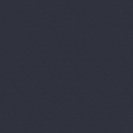
АгроЭкспе
Аксель-К, 
Аксель-К, 
Бавария М
БАНЗАЙ АВ
Бауэр-Ста
Бизон-Трей
Большегруз
В Dеталях,
ВЕМА, ООО