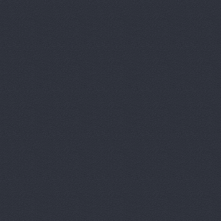
Автокомпл
Автокомпле
Автокомпле
Автокомпле
Автолайн, 
АВТОЛИГА,
АвтоЛюксС
Автомагази
Автомагази
Автомагази