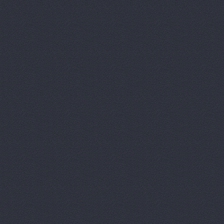
Китайский 
Корвет, ав
Кореец, ма
Корея Авто
ЛБР-АгроМ
Лидер, авт
М-Центр, 
Магазин ав
Магазин а
Магазин ав