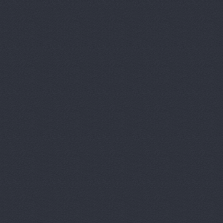
Автотор-юг
Автотрансс
Автоцентр,
Автоцентр
Автоэлектр
Агро-Маст
Агрокедр, 
Агромаш-оп
Агротехник
Агротехник