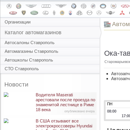
Организации
Автом
Каталог автомагазинов
Автосалоны Ставрополь
Автомагазины Ставрополь
Ока-тав
Автошколы Ставрополь
Старомарьевск
СТО Ставрополь
Автозапч
Автозапч
Новости
Водителя Maserati
арестовали после проезда по
ПН
знаменитой лестнице в Риме
18 века
08:00
опубликовано вчера
17:0
В США отзывают все
электрокроссоверы Hyundai