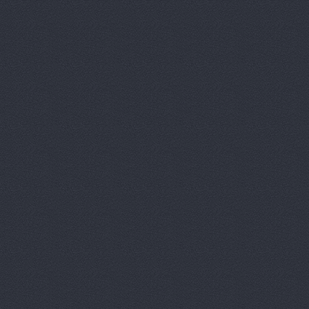
Автомагази
Автомагаз
Автомаркет
Автомаркет
Автомиг, м
АВТОПИЛОТ
Автопитер,
АВТОСАЛОН
АвтоСтиль,
АвтоТайм,