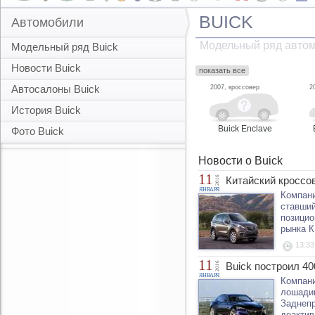
BUICK
Автомобили
Модельный ряд автом
Модельный ряд Buick
Новости Buick
показать все
Автосалоны Buick
2007, кроссовер
2
История Buick
Buick Enclave
Фото Buick
Новости о Buick
11
2016
Китайский кроссо
ЯНВАРЯ
Компани
ставший
позицио
рынка К
13:33
11
2016
Buick построил 4
ЯНВАРЯ
Компани
лошадин
Заднепр
деактив