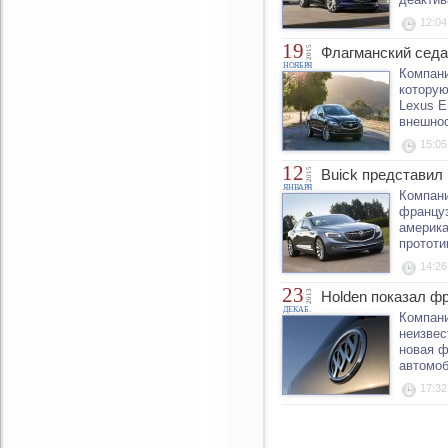
12:04
19
2015
Флагманский седа
НОЯБРЯ
Компани
которую
Lexus E
внешнос
15:05
12
2015
Buick представил
ЯНВАРЯ
Компани
француз
америка
прототи
14:26
23
2013
Holden показал ф
ДЕКАБ.
Компани
неизвес
новая ф
автомоб
17:32