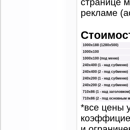
странице м
рекламе (a
Стоимост
1000х188 (1280х500)
1000х100
1000х100 (под меню)
240х400 (1 - над субменю)
240х400 (2 - под субменю)
240х200 (1 - над субменю)
240х200 (2 - под субменю)
710х86 (1 - над заголовком
710х86 (2 - под основным 
*все цены 
коэффициен
и ограниче