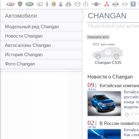
CHANGAN
Автомобили
Модельный ряд авто
Модельный ряд Changan
Новости Changan
показать все
Автосалоны Changan
2013, кроссовер
История Changan
Changan CS35
Фото Changan
Новости о Changan
09
2013
Китайская компан
ДЕКАБ.
Китайск
российс
конца т
модели 
13:10
02
2013
В России появитс
ОКТЯБ.
Китайск
Как соо