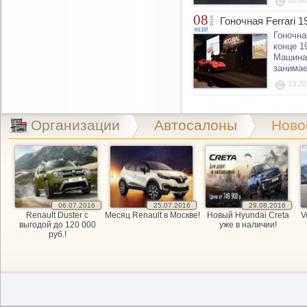
18:06
08
2016
Гоночная Ferrari 
ФЕВР.
Гоночна
конце 1
Машина 
занимает
13:20
Организации
Автосалоны
Ново
06.07.2016
25.07.2016
29.08.2016
Renault Duster с
Месяц Renault в Москве!
Новый Hyundai Creta
V
выгодой до 120 000
уже в наличии!
руб.!