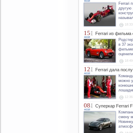
ФЕВР.
Ferrari
другую 
констру
называл
18:33
15
2016
Ferrari из фильм
ФЕВР.
Родстер
в 37 эк
фильме 
оценили
18:49
12
2016
Ferrari дала посл
ФЕВР.
Команда
можно у
конюшни
лошадин
12:36
08
2016
Суперкар Ferrari 
ФЕВР.
Компани
смену м
Новинку
атмосфе