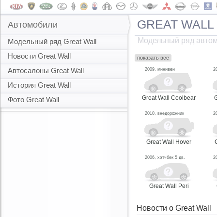
GREAT WALL
Автомобили
Модельный ряд автом
Модельный ряд Great Wall
Новости Great Wall
показать все
Автосалоны Great Wall
2009, минивен
2
История Great Wall
Great Wall Coolbear
G
Фото Great Wall
2010, внедорожник
2
Great Wall Hover
2006, хэтчбек 5 дв.
2
Great Wall Peri
Новости о Great Wall