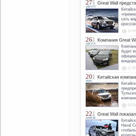
27
2014
Great Wall предс
АВГУСТ
Китайск
«премиа
сеть ма
кроссов
19:49
26
2014
Компания Great Wa
АВГУСТ
Компани
будет в
официал
внедоро
12:45
20
2014
Китайская компани
МАЯ
Китайск
предпри
Тульско
компани
12:55
22
2014
Great Wall показа
АПРЕЛЯ
Китайск
Haval C
глобаль
колесны