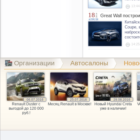
13:44
18
2014
Great Wall постр
АПРЕЛЯ
Китайск
Coupe, 
наброск
состоит
14:25
Организации
Автосалоны
Ново
06.07.2016
25.07.2016
29.08.2016
Renault Duster с
Месяц Renault в Москве!
Новый Hyundai Creta
V
выгодой до 120 000
уже в наличии!
руб.!