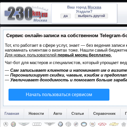
Ваш город
Москва
Угадали?
да
выбрать другой
Москва
Сервис онлайн-записи на собственном Telegram-б
Тот, кто работает в сфере услуг, знает — без ведения записи 
напоминать клиентам о визитах тоже. Нашли самый бюджетн
Для новых пользователей
первый месяц бесплатно
.
Чат-бот для мастеров и специалистов, который упрощает вед
—
Сам записывает клиентов и напоминает им о визите
—
Персонализирует скидки, чаевые, кэшбэк и предопла
—
Увеличивает доходимость и помогает больше зара
Начать пользоваться сервисом
Главная
Новости
Авто
Статьи
Справочник