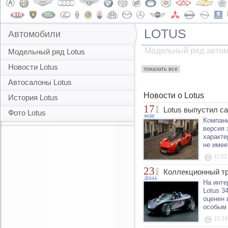
LOTUS
Автомобили
Модельный ряд автом
Модельный ряд Lotus
Новости Lotus
показать все
Автосалоны Lotus
Новости о Lotus
История Lotus
17
2016
Lotus выпустил с
Фото Lotus
ФЕВР.
Компани
версия 
характе
не имее
11:52
23
2015
Коллекционный тр
ДЕКАБ.
На инте
Lotus 3
оценен 
особым 
15:24