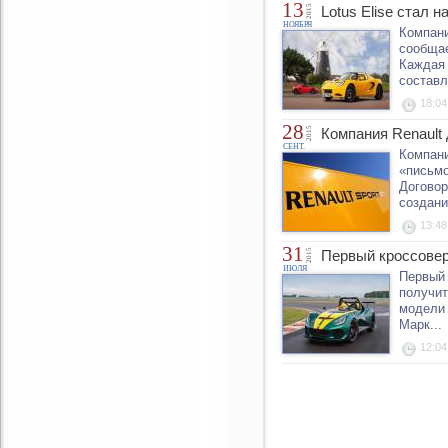
13
2015
Lotus Elise стал 
НОЯБРЯ
Компани
сообщае
Каждая 
составл
18:04
28
2015
Компания Renault
СЕНТ.
Компани
«письмо
Договор
создани
13:48
31
2015
Первый кроссовер
ИЮЛЯ
Первый 
получит
модели 
Марк...
12:04