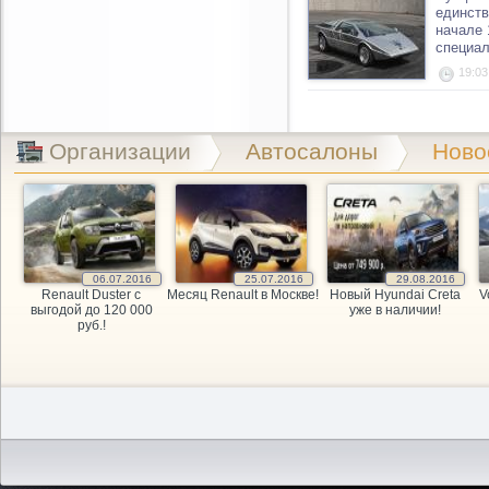
единств
начале 
специал
19:03
Организации
Автосалоны
Ново
06.07.2016
25.07.2016
29.08.2016
Renault Duster с
Месяц Renault в Москве!
Новый Hyundai Creta
V
выгодой до 120 000
уже в наличии!
руб.!