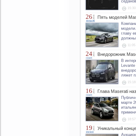
седанов 
15:30
26
2016
Пять моделей Mas
ЯНВАРЯ
Компани
модели.
главу е
должны 
11:05
24
2015
Внедорожник Mase
СЕНТ.
В интер
Levante
внедоро
ляжет п
15:18
16
2015
Глава Maserati н
СЕНТ.
Публичн
марте 2
итальян
применя
18:57
19
2015
Уникальный конце
ИЮНЯ
Аукцион