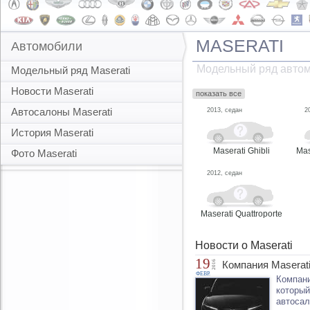
MASERATI
Автомобили
Модельный ряд автом
Модельный ряд Maserati
Новости Maserati
показать все
Автосалоны Maserati
2013, седан
2
История Maserati
Maserati Ghibli
Mas
Фото Maserati
2012, седан
Maserati Quattroporte
Новости о Maserati
19
2016
Компания Maserat
ФЕВР.
Компани
который
автосал