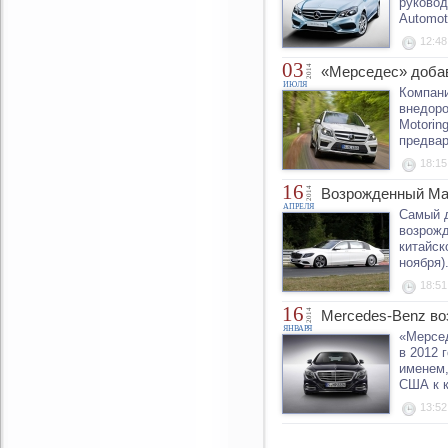
руковод
Automot
12:48
03
2014
«Мерседес» добав
ИЮЛЯ
Компани
внедоро
Motorin
предвар
18:15
16
2014
Возрожденный May
АПРЕЛЯ
Самый д
возрожд
китайск
ноября)
18:51
16
2014
Mercedes-Benz во
ЯНВАРЯ
«Мерсед
в 2012 
именем,
США к к
13:52