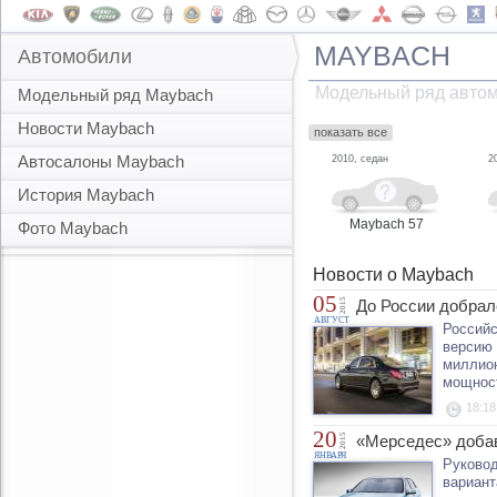
MAYBACH
Автомобили
Модельный ряд авто
Модельный ряд Maybach
Новости Maybach
показать все
Автосалоны Maybach
2010, седан
2
История Maybach
Maybach 57
Фото Maybach
Новости о Maybach
05
2015
До России добра
АВГУСТ
Российс
версию 
миллион
мощност
18:18
20
2015
«Мерседес» добав
ЯНВАРЯ
Руковод
вариант