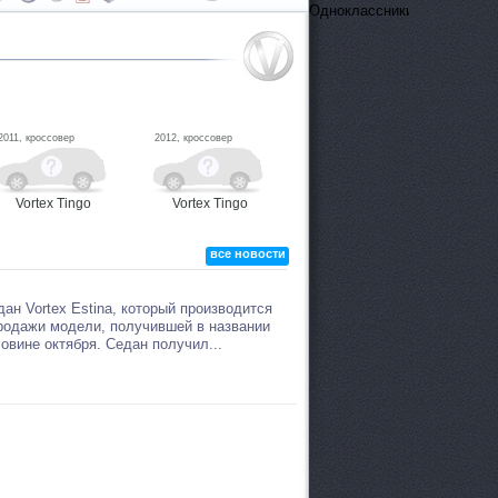
ОдноклассникиВконтактеFa
2011, кроссовер
2012, кроссовер
Vortex Tingo
Vortex Tingo
все новости
ан Vortex Estina, который производится
родажи модели, получившей в названии
овине октября. Седан получил...