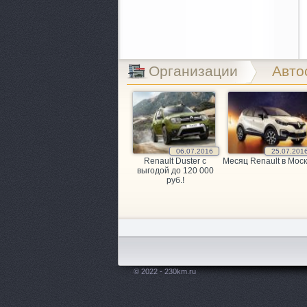
Организации
Авто
06.07.2016
25.07.201
Renault Duster с
Месяц Renault в Моск
выгодой до 120 000
руб.!
© 2022 - 230km.ru