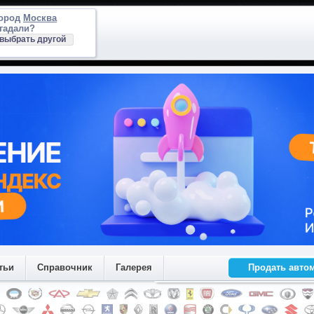
город
Москва
гадали?
выбрать другой
тьи
Справочник
Галерея
Продать авто