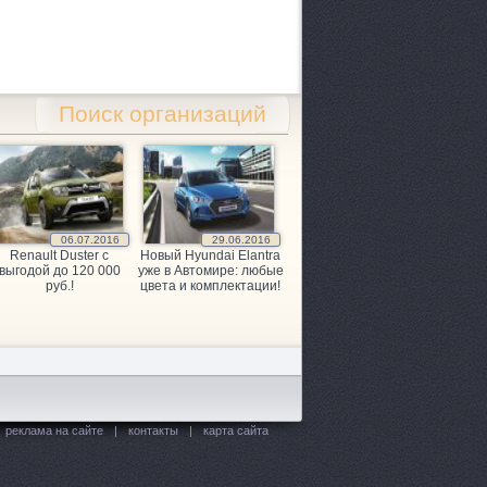
Поиск организаций
06.07.2016
29.06.2016
Renault Duster с
Новый Hyundai Elantra
выгодой до 120 000
уже в Автомире: любые
руб.!
цвета и комплектации!
реклама на сайте
|
контакты
|
карта сайта