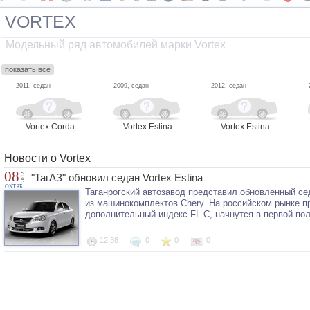
VORTEX
Модельный ряд автомобилей марки Vortex
показать все
2011, седан
2009, седан
2012, седан
Vortex Corda
Vortex Estina
Vortex Estina
Новости о Vortex
08
2012
"ТагАЗ" обновил седан Vortex Estina
ОКТЯБ.
Таганрогский автозавод представил обновленный сед
из машинокомплектов Chery. На российском рынке п
дополнительный индекс FL-С, начнутся в первой пол
12:38
0
0
0