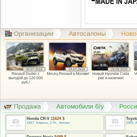
Организации
Автосалоны
Ново
06.07.2016
25.07.2016
29.08.2016
Renault Duster с
Месяц Renault в Москве!
Новый Hyundai Creta
V
выгодой до 120 000
уже в наличии!
руб.!
Продажа
Автомобили б/у
Росс
Honda CR-V
11624 $
Toyot
1997, Алматы, 2 Р»., бензин
1995, А
Daewoo Nexia
5489 $
Suba