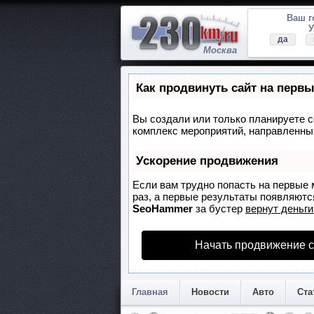
Ваш 
У
да
Москва
Как продвинуть сайт на перв
Вы создали или только планируете со
комплекс мероприятий, направленных
Ускорение продвижения
Если вам трудно попасть на первые 
раз, а первые результаты появляются
SeoHammer
за бустер
вернут деньги
Начать продвижение с
Главная
Новости
Авто
Ста