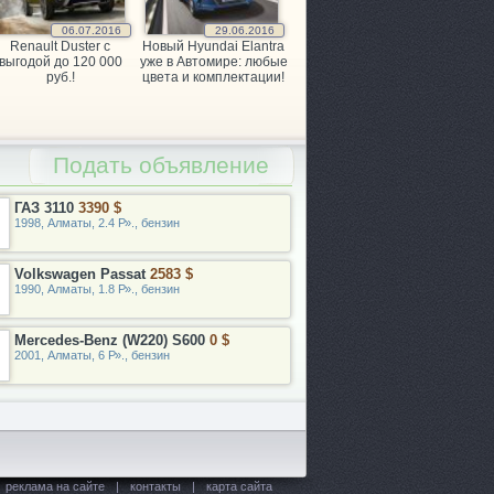
06.07.2016
29.06.2016
Renault Duster с
Новый Hyundai Elantra
выгодой до 120 000
уже в Автомире: любые
руб.!
цвета и комплектации!
Подать объявление
ГАЗ 3110
3390 $
1998, Алматы, 2.4 Р»., бензин
Volkswagen Passat
2583 $
1990, Алматы, 1.8 Р»., бензин
Mercedes-Benz (W220) S600
0 $
2001, Алматы, 6 Р»., бензин
реклама на сайте
|
контакты
|
карта сайта