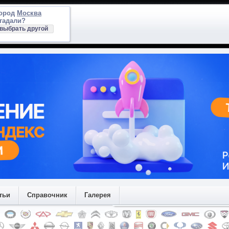
город
Москва
гадали?
выбрать другой
тьи
Справочник
Галерея