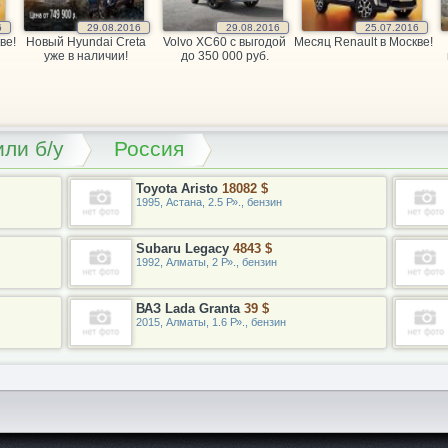
6
29.08.2016
29.08.2016
25.07.2016
ве!
Новый Hyundai Creta
Volvo XC60 c выгодой
Месяц Renault в Москве!
уже в наличии!
до 350 000 руб.
ли б/у
Россия
Toyota Aristo
18082 $
1995, Астана, 2.5 Р»., бензин
Subaru Legacy
4843 $
1992, Алматы, 2 Р»., бензин
ВАЗ Lada Granta
39 $
2015, Алматы, 1.6 Р»., бензин