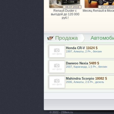
06.07.2016
25.07.201
Renault Duster с
Месяц Renault в Моск
выгодой до 120 000
руб.!
Продажа
Автомоби
Honda CR-V
11624 $
1997, Алматы, 2 Р»., бензин
Daewoo Nexia
5489 $
2007, Караганда, 1.5 Р»., бензин
Mahindra Scorpio
18082 $
2006, Алматы, 2.6 Р»., дизель
© 2022 - 230km.ru