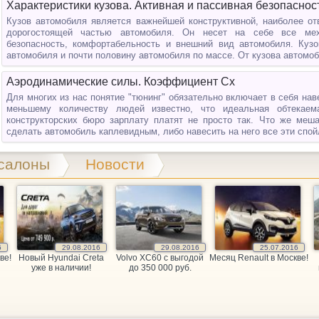
Характеристики кузова. Активная и пассивная безопаснос
Кузов автомобиля является важнейшей конструктивной, наиболее от
дорогостоящей частью автомобиля. Он несет на себе все мех
безопасность, комфортабельность и внешний вид автомобиля. Кузо
автомобиля и почти половину автомобиля по массе. От кузова автомоб
Аэродинамические силы. Коэффициент Cx
Для многих из нас понятие "тюнинг" обязательно включает в себя нав
меньшему количеству людей известно, что идеальная обтекае
конструкторских бюро зарплату платят не просто так. Что же меш
сделать автомобиль каплевидным, либо навесить на него все эти спойл
салоны
Новости
6
29.08.2016
29.08.2016
25.07.2016
ве!
Новый Hyundai Creta
Volvo XC60 c выгодой
Месяц Renault в Москве!
уже в наличии!
до 350 000 руб.