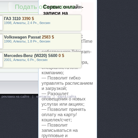
Подать объявление
Сервис онлайн-
записи на
ГАЗ 3110
3390 $
собственном
1998, Алматы, 2.4 Р»., бензин
Telegram-боте
Попробуйте сервис
Volkswagen Passat
2583 $
онлайн-записи VisitTime
1990, Алматы, 1.8 Р»., бензин
на основе вашего
собственного Telegram-
Mercedes-Benz (W220) S600
0 $
бота:
2001, Алматы, 6 Р»., бензин
— Разгрузит мастера,
специалиста или
компанию;
— Позволит гибко
управлять расписанием
и загрузкой;
— Разошлет
реклама на сайте
|
контакты
|
карта сайта
оповещения о новых
услугах или акциях;
— Позволит принять
оплату на карту/
кошелек/счет;
— Позволит
записываться на
групповые и