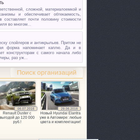
ть
ветственной, сложной, материалоемкой и
анизмы и обеспечивает обтекаемость,
в составляет почти половину стоимости
иля во многом...
еску спойлеров и антикрыльев. Притом не
мая форма напоминает каплю. Да и в
ает конструкторам с самого начала либо
еры, раз уж...
Поиск организаций
06.07.2016
29.06.2016
Renault Duster с
Новый Hyundai Elantra
выгодой до 120 000
уже в Автомире: любые
руб.!
цвета и комплектации!