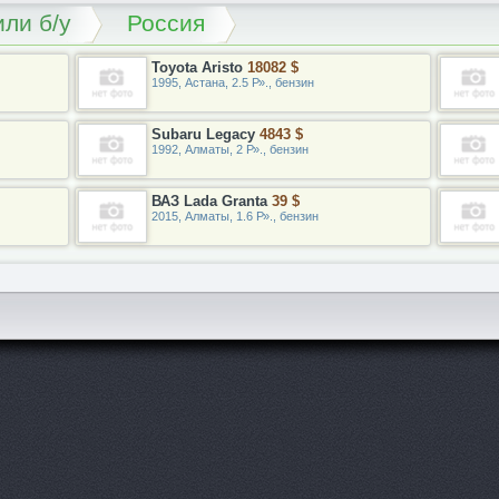
ли б/у
Россия
Toyota Aristo
18082 $
1995, Астана, 2.5 Р»., бензин
Subaru Legacy
4843 $
1992, Алматы, 2 Р»., бензин
ВАЗ Lada Granta
39 $
2015, Алматы, 1.6 Р»., бензин