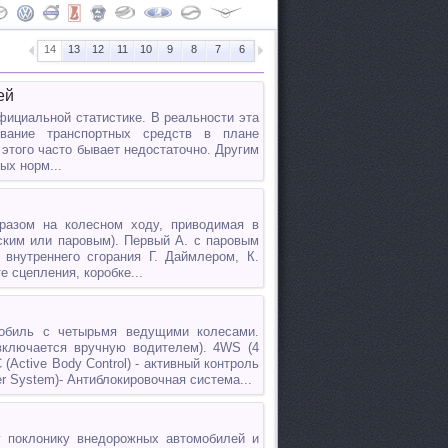
14
13
12
11
10
9
8
7
6
5
4
3
2
1
ей
фициальной статистике. В реальности эта
вание транспортных средств в плане
этого часто бывает недостаточно. Другим
ых норм...
азом на колесном ходу, приводимая в
ским или паровым). Первый А. с паровым
 внутреннего сгорания Г. Даймлером, К.
 сцепления, коробке...
мобиль с четырьмя ведущими колесами.
включается вручную водителем). 4WS (4
Active Body Control) - активный контроль
er System)- Антиблокировочная система...
 поклонику внедорожных автомобилей и