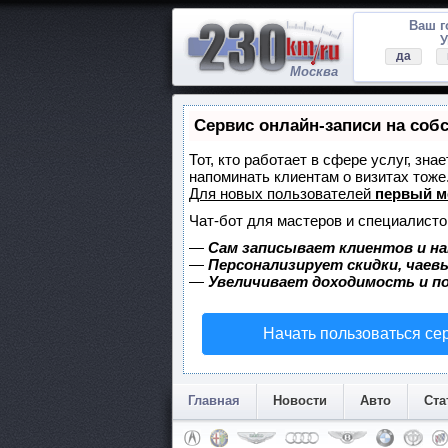
Ваш 
У
да
Москва
Сервис онлайн-записи на соб
Тот, кто работает в сфере услуг, зна
напоминать клиентам о визитах тож
Для новых пользователей
первый м
Чат-бот для мастеров и специалисто
—
Сам записывает клиентов и на
—
Персонализирует скидки, чаев
—
Увеличивает доходимость и п
Начать пользоваться се
Главная
Новости
Авто
Ста