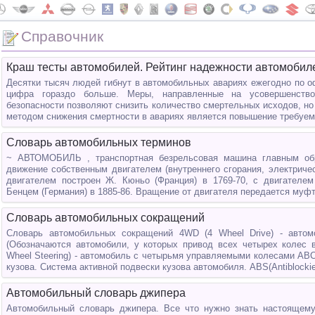
Справочник
Краш тесты автомобилей. Рейтинг надежности автомобил
Десятки тысяч людей гибнут в автомобильных авариях ежегодно по о
цифра гораздо больше. Меры, направленные на усовершенство
безопасности позволяют снизить количество смертельных исходов, но 
методом снижения смертности в авариях является повышение требуем
Словарь автомобильных терминов
~ АВТОМОБИЛЬ , транспортная безрельсовая машина главным обр
движение собственным двигателем (внутреннего сгорания, электриче
двигателем построен Ж. Кюньо (Франция) в 1769-70, с двигателем
Бенцем (Германия) в 1885-86. Вращение от двигателя передается муфте
Словарь автомобильных сокращений
Словарь автомобильных сокращений 4WD (4 Wheel Drive) - авто
(Обозначаются автомобили, у которых привод всех четырех колес 
Wheel Steering) - автомобиль с четырьмя управляемыми колесами ABC (
кузова. Система активной подвески кузова автомобиля. ABS(Antiblocki
Автомобильный словарь джипера
Автомобильный словарь джипера. Все что нужно знать настоящему