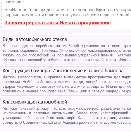
внимание.
SeoHammer еще предоставляет технологию
Буст
, она ускоря
первые результаты появляются уже в течение первых 7 дней.
Зарегистрироваться и Начать продвижение
Виды автомобильного стекла
В производстве серийных автомобилей применяется стекло трех
теплопоглощающее. Триплекс (многослойное ламинированное стекло
между собой прослойкой из поливинилбутиральной пленки. Благода
обладает повышенной устойчивостью к внешним воздействиям. Изделия
Конструкция бампера. Изготовление и защита бампера
Жители мегаполисов, выкраивая миллиметры пространства для парко
соседями. Небольшой толчок машине сзади, легкий контакт с передн
ударов «железо» и светотехника не должны страдать. Иначе для ч
появились в начале прошлого века. Защищали в первую очередь откры
Классификация автомобилей
Мы уже привыкли к тому, что все, окружающее нас, разделено на ка
исключением и легковые автомобили. Более того, классификаций 
универсальной, принятой во всем мире. Класс — это термин, испол
средств. В Соединенных Штатах Америки размерный класс легковых а