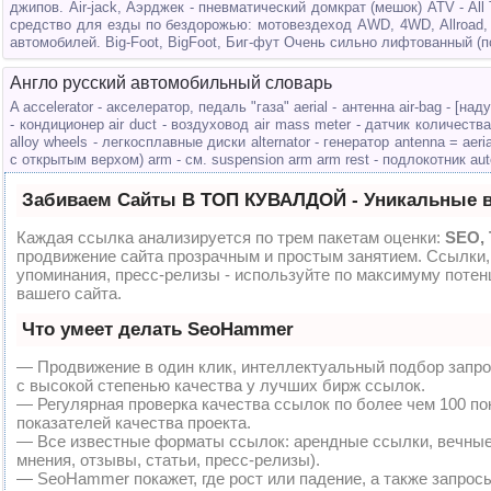
джипов. Air-jack, Аэрджек - пневматический домкрат (мешок) ATV - All 
средство для езды по бездорожью: мотовездеход AWD, 4WD, Allroad,
автомобилей. Big-Foot, BigFoot, Биг-фут Очень сильно лифтованный (п
Англо русский автомобильный словарь
A accelerator - акселератор, педаль "газа" aerial - антенна air-bag - [на
- кондиционер air duct - воздуховод air mass meter - датчик количества
alloy wheels - легкосплавные диски alternator - генератор antenna = aer
с открытым верхом) arm - см. suspension arm arm rest - подлокотник auto
Забиваем Сайты В ТОП КУВАЛДОЙ - Уникальные 
Каждая ссылка анализируется по трем пакетам оценки:
SEO,
продвижение сайта прозрачным и простым занятием. Ссылки, 
упоминания, пресс-релизы - используйте по максимуму пот
вашего сайта.
Что умеет делать SeoHammer
— Продвижение в один клик, интеллектуальный подбор запро
с высокой степенью качества у лучших бирж ссылок.
— Регулярная проверка качества ссылок по более чем 100 п
показателей качества проекта.
— Все известные форматы ссылок: арендные ссылки, вечные
мнения, отзывы, статьи, пресс-релизы).
— SeoHammer покажет, где рост или падение, а также запрос