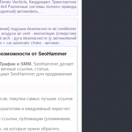
Terrain Vechicle, Квадроцикл Транспортное
 4x4 Различные системы полного привода
однятый) автомобиль,...
дувная] подушка безопасности air conditioner
 воздуха air vent - вентиляция (отверстие)
ial arch - дуга безопасности (у автомобилей
 = car automatic choke - автомат...
возможности от SeoHammer
 Трафик и SMM.
SeoHammer делает
вечные ссылки, статьи,
енциал SeoHammer для продвижения
сов, покупка самых лучших ссылок
оказателям и ежедневный пересчет
 ссылки, публикации (упоминания,
ы, на которые нужно обратить