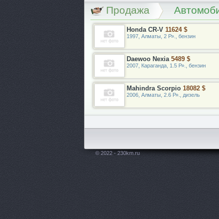
Продажа
Автомоби
Honda CR-V
11624 $
1997, Алматы, 2 Р»., бензин
Daewoo Nexia
5489 $
2007, Караганда, 1.5 Р»., бензин
Mahindra Scorpio
18082 $
2006, Алматы, 2.6 Р»., дизель
© 2022 - 230km.ru