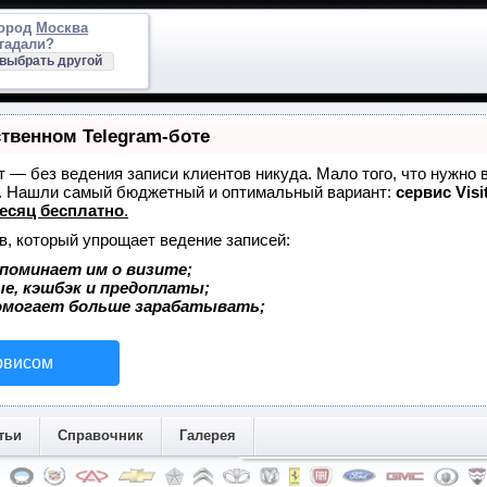
город
Москва
гадали?
выбрать другой
ственном Telegram-боте
ет — без ведения записи клиентов никуда. Мало того, что нужно 
е. Нашли самый бюджетный и оптимальный вариант:
сервис Visi
есяц бесплатно
.
в, который упрощает ведение записей:
поминает им о визите;
ые, кэшбэк и предоплаты;
омогает больше зарабатывать;
рвисом
тьи
Справочник
Галерея