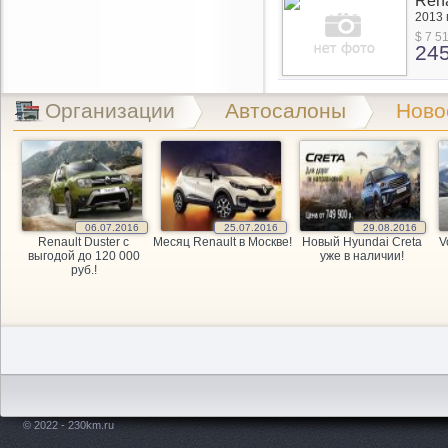
Rena
Renau
2013 г
Loga
$ 7 5
1.4
24
с
проб
Организации
Автосалоны
Ново
06.07.2016
25.07.2016
29.08.2016
Renault Duster с
Месяц Renault в Москве!
Новый Hyundai Creta
V
выгодой до 120 000
уже в наличии!
руб.!
© 2022 - 230km.ru