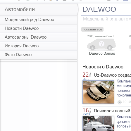
DAEWOO
Автомобили
Модельный ряд авто
Модельный ряд Daewoo
Новости Daewoo
показать все
Автосалоны Daewoo
2005, минивен Coach
2
История Daewoo
Daewoo Damas
Фото Daewoo
Новости о Daewoo
22
2014
Uz-Daewoo создас
СЕНТ.
Компани
минимум
появлен
поколен
19:10
16
2013
Появился полный
ИЮЛЯ
Компани
ценами 
топовый