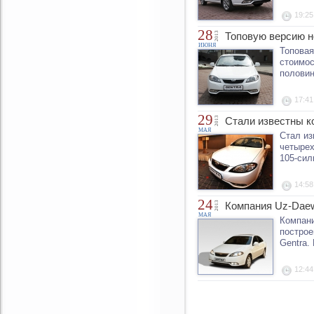
19:25
28
2013
Топовую версию н
ИЮНЯ
Топовая
стоимос
половин
17:41
29
2013
Стали известны к
МАЯ
Стал из
четырех
105-сил
14:58
24
2013
Компания Uz-Dae
МАЯ
Компани
построе
Gentra.
12:44