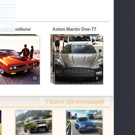
о автомобили
Aston Martin One-77
55
8
Поиск организаций
 1/2