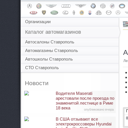
Организации
Каталог автомагазинов
Автосалоны Ставрополь
Автомагазины Ставрополь
А
Автошколы Ставрополь
Ле
СТО Ставрополь
Новости
Водителя Maserati
арестовали после проезда по
знаменитой лестнице в Риме
18 века
опубликовано вчера
0
В США отзывают все
электрокроссоверы Hyundai