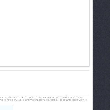
есу Лермонтова, 36 в городе Ставрополь
напишите свой отзыв. Ваше
ли неточность или ошибку в описании магазина - сообщите нам! Другие