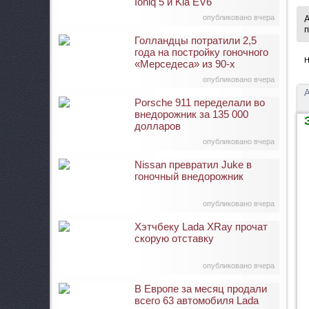
Ioniq 5 и Kia EV6
опубликовано вчера
А
п
Голландцы потратили 2,5
года на постройку гоночного
Н
«Мерседеса» из 90-х
опубликовано вчера
А
Porsche 911 переделали во
внедорожник за 135 000
З
долларов
опубликовано вчера
Nissan превратил Juke в
гоночный внедорожник
опубликовано вчера
Хэтчбеку Lada XRay прочат
скорую отставку
опубликовано вчера
В Европе за месяц продали
всего 63 автомобиля Lada