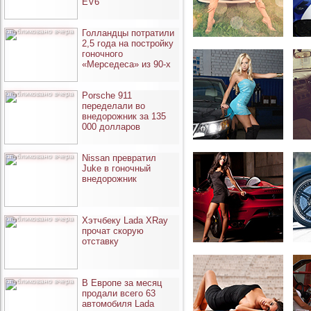
EV6
опубликовано вчера
Голландцы потратили
2,5 года на постройку
гоночного
«Мерседеса» из 90-х
опубликовано вчера
Porsche 911
переделали во
внедорожник за 135
000 долларов
опубликовано вчера
Nissan превратил
Juke в гоночный
внедорожник
опубликовано вчера
Хэтчбеку Lada XRay
прочат скорую
отставку
опубликовано вчера
В Европе за месяц
продали всего 63
автомобиля Lada