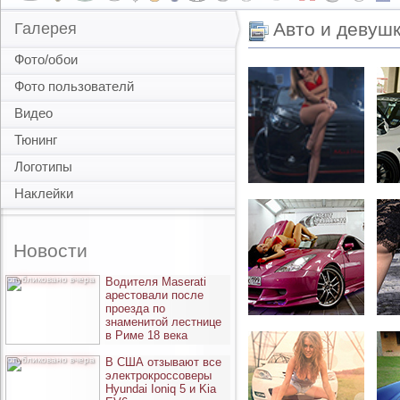
Авто и девуш
Галерея
Фото/обои
Фото пользователй
Видео
Тюнинг
Логотипы
Наклейки
Новости
опубликовано вчера
Водителя Maserati
арестовали после
проезда по
знаменитой лестнице
в Риме 18 века
опубликовано вчера
В США отзывают все
электрокроссоверы
Hyundai Ioniq 5 и Kia