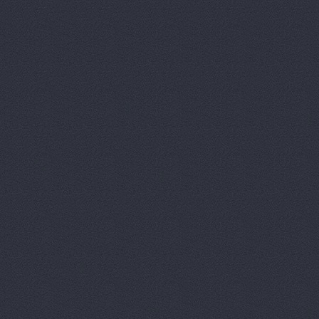
Авто Клонд
Авто Япони
Авто Япони
АВТО-АЛЬЯ
Авто-масте
Авто-старт
АВТОАПТЕК
Автобан, а
Автозапчас
АВТОКЛУБ,