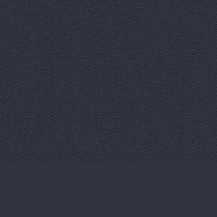
Китайский 
Корвет, ав
Кореец, ма
Корея Авто
ЛБР-АгроМ
Лидер, авт
М-Центр, 
Магазин ав
Магазин а
Магазин ав
Магазин ав