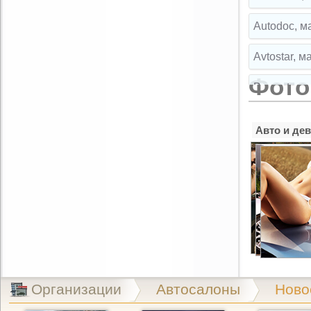
Autodoc, м
Avtostar, 
Фото
Broparts, 
Broparts, 
Авто и де
Buksir, ма
Cartuning,
CLIPST.RU,
EMEX, маг
Exist.ru, 
Организации
Автосалоны
Ново
Exist.ru, 