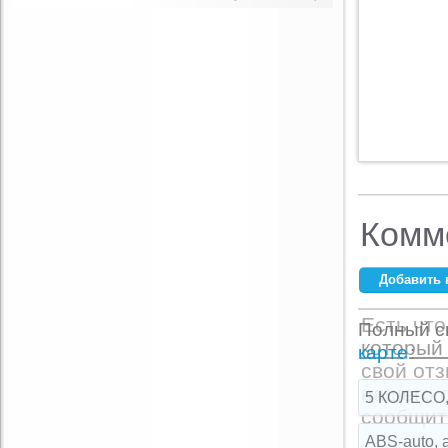
Комм
Добавить 
Ваше имя:
*
Есть что
Полный сп
который
E-mail:
*
карте
:
свой от
нашего с
5 КОЛЕСО,
сообщите
Комментарий:
ABS-auto, 