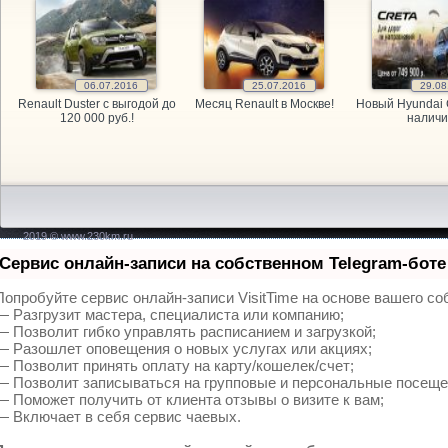
GARAGE, а
GARAGE, а
06.07.2016
25.07.2016
29.08
Renault Duster с выгодой до
Месяц Renault в Москве!
Новый Hyundai 
GARAGE, а
120 000 руб.!
наличи
Kitai Avto,
KITAY-AVTO
2019 © www.230km.ru
Maxdrive, 
Сервис онлайн-записи на собственном Telegram-боте
OPEL, мага
Попробуйте сервис онлайн-записи VisitTime на основе вашего со
— Разгрузит мастера, специалиста или компанию;
— Позволит гибко управлять расписанием и загрузкой;
PitStop, а
— Разошлет оповещения о новых услугах или акциях;
— Позволит принять оплату на карту/кошелек/счет;
Plusavto, 
— Позволит записываться на групповые и персональные посеще
— Поможет получить от клиента отзывы о визите к вам;
— Включает в себя сервис чаевых.
Prime Gear