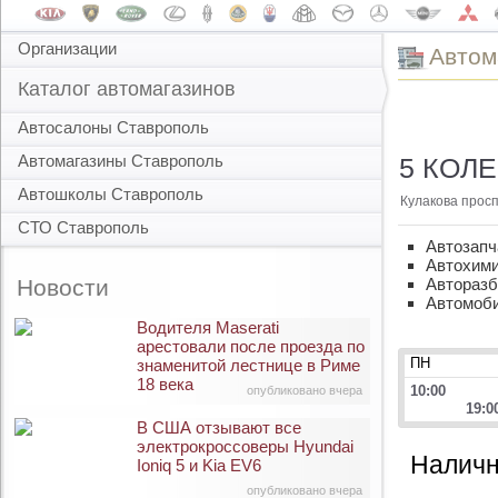
Организации
Автом
Каталог автомагазинов
Автосалоны Ставрополь
Автомагазины Ставрополь
5 КОЛЕ
Автошколы Ставрополь
Кулакова проспе
СТО Ставрополь
Автозапч
Автохими
Новости
Автораз
Автомоб
Водителя Maserati
арестовали после проезда по
ПН
знаменитой лестнице в Риме
18 века
10:00
опубликовано вчера
19:0
В США отзывают все
электрокроссоверы Hyundai
Наличн
Ioniq 5 и Kia EV6
опубликовано вчера