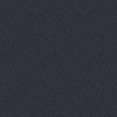
Автомагаз
Автомаркет
Автомаркет
Автомиг, м
АВТОПИЛОТ
Автопитер,
АВТОСАЛОН
АвтоСтиль,
АвтоТайм,
Автотор-юг