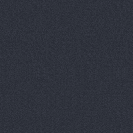
Аксель-К, 
Аксель-К, 
Бавария М
БАНЗАЙ АВ
Бауэр-Ста
Бизон-Трей
Большегруз
В Dеталях,
ВЕМА, ООО
Вираж, маг