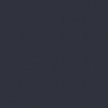
Автотрансс
Автоцентр,
Автоцентр
Автоэлектр
Агро-Маст
Агрокедр, 
Агромаш-оп
Агротехник
Агротехник
АгроЭкспе