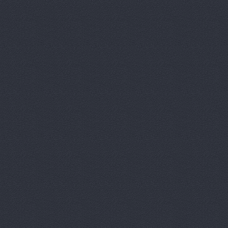
Автокомпл
Автокомпле
Автокомпле
Автокомпле
Автолайн, 
АВТОЛИГА,
АвтоЛюксС
Автомагази
Автомагази
Автомагази
Автомагази