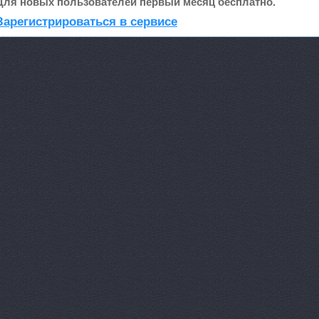
Для новых пользователей первый месяц бесплатно.
ReMark, то
Зарегистрироваться в сервисе
RMS-AUTO,
Spare-Syst
StarAvto, 
VIRBAC Ав
X-DRIVE, 
ААА моторс
Авангард, 
Авангард-А
Аврам-Авто