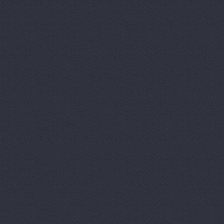
Дизель мас
Евгения, т
Европа Авт
За рулем+,
Запчасти-Ю
Интер-Авто
ИТИРУС, О
КАМАЗ-При
КАМРТИ, ЗА
КАСТ, торг