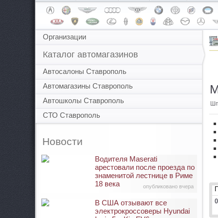
Организации
Каталог автомагазинов
Автосалоны Ставрополь
Автомагазины Ставрополь
М
Автошколы Ставрополь
Шп
СТО Ставрополь
Новости
Водителя Maserati
арестовали после проезда по
знаменитой лестнице в Риме
18 века
опубликовано вчера
0
В США отзывают все
электрокроссоверы Hyundai