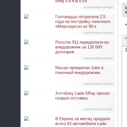
Ioniq 5 и Kia EV6
опубликовано вчера
Ш
б
Голландцы потратили 2,5
года на постройку гоночного
Н
«Мерседеса» из 90-х
опубликовано вчера
А
Porsche 911 переделали во
внедорожник за 135 000
З
долларов
опубликовано вчера
Nissan превратил Juke в
гоночный внедорожник
опубликовано вчера
Хэтчбеку Lada XRay прочат
скорую отставку
опубликовано вчера
В Европе за месяц продали
всего 63 автомобиля Lada