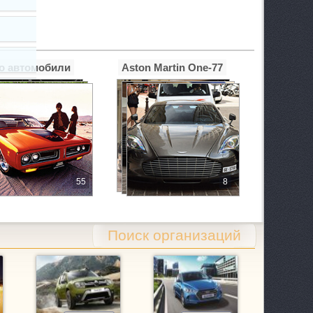
о автомобили
Aston Martin One-77
55
8
Поиск организаций
 1/2