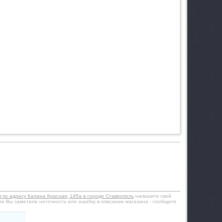
я по адресу Калина Красная, 145а в городе Ставрополь
напишите свой
ли Вы заметили неточность или ошибку в описании магазина - сообщите