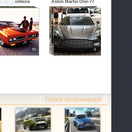
о автомобили
Aston Martin One-77
55
8
 1/2
Поиск организаций