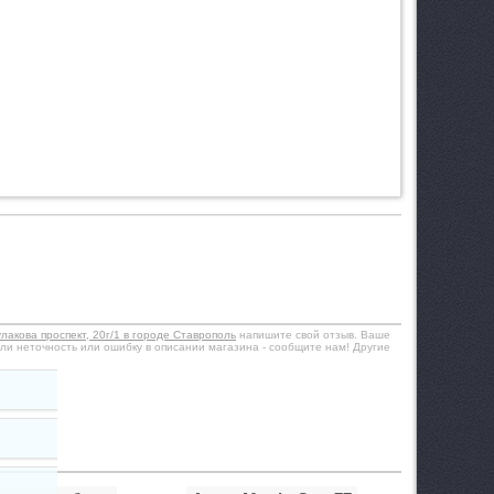
лакова проспект, 20г/1 в городе Ставрополь
напишите свой отзыв. Ваше
ли неточность или ошибку в описании магазина - сообщите нам! Другие