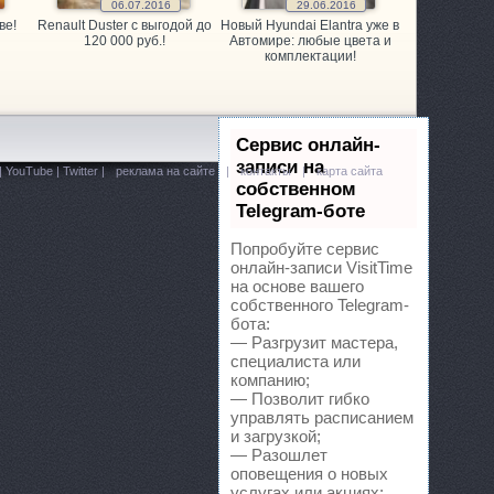
06.07.2016
29.06.2016
ве!
Renault Duster с выгодой до
Новый Hyundai Elantra уже в
120 000 руб.!
Автомире: любые цвета и
комплектации!
Сервис онлайн-
записи на
|
YouTube
|
Twitter
|
реклама на сайте
|
контакты
|
карта сайта
илей
Ленина, 431/5 к2
собственном
Telegram-боте
Попробуйте сервис
онлайн-записи VisitTime
на основе вашего
собственного Telegram-
бота:
— Разгрузит мастера,
специалиста или
Лермонтова, 185
компанию;
— Позволит гибко
управлять расписанием
и загрузкой;
— Разошлет
aru
Юго-Западный 1-й проезд, 2е
оповещения о новых
услугах или акциях;