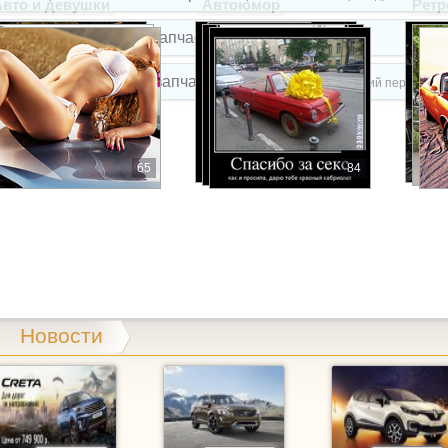
Авто и девушки
Автоюмор
Ретр
vtostar, магазин автозапчастей
Буйнакского пер, 2з
roparts, магазин автозапчастей
Михайловск, Кавказский пер, 5в к1
roparts, магазин автозапчастей
Юго-Западный 2-й проезд, 1
uksir, магазин автозапчастей
65
84
Гражданская, 9
artuning, автоцентр
Пирогова, 53
LIPST.RU, магазин автозапчастей для иномарок
Пионерская,
MEX, магазин автозапчастей
Параллельный 1-й проезд, 8
Новости
xist.ru, магазин автозапчастей
Кулакова проспект, 37а
xist.ru, магазин автозапчастей
Юго-Западный 2-й проезд, 3
ARAGE, автотехцентр
Доваторцев, 38г