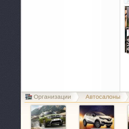
A
B
B
B
C
C
E
Организации
Автосалоны
E
E
G