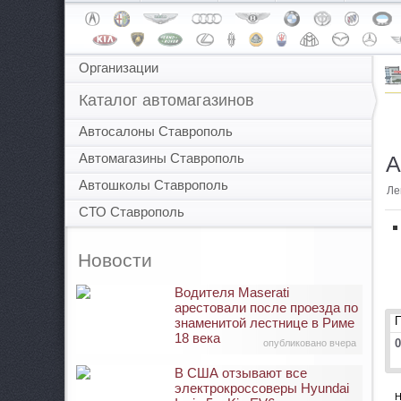
Организации
Каталог автомагазинов
Автосалоны Ставрополь
Автомагазины Ставрополь
А
Автошколы Ставрополь
Ле
СТО Ставрополь
Новости
Водителя Maserati
арестовали после проезда по
знаменитой лестнице в Риме
18 века
0
опубликовано вчера
В США отзывают все
электрокроссоверы Hyundai
Н