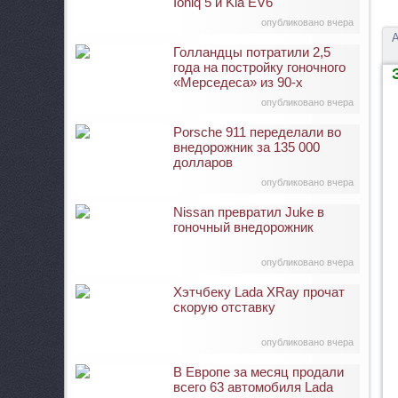
Ioniq 5 и Kia EV6
опубликовано вчера
А
Голландцы потратили 2,5
года на постройку гоночного
З
«Мерседеса» из 90-х
опубликовано вчера
Porsche 911 переделали во
внедорожник за 135 000
долларов
опубликовано вчера
Nissan превратил Juke в
гоночный внедорожник
опубликовано вчера
Хэтчбеку Lada XRay прочат
скорую отставку
опубликовано вчера
В Европе за месяц продали
всего 63 автомобиля Lada