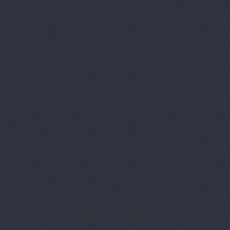
Интер-Авто
ИТИРУС, О
КАМАЗ-При
КАМРТИ, ЗА
КАСТ, торг
Китайский 
Корвет, ав
Кореец, ма
Корея Авто
ЛБР-АгроМ
Лидер, авт