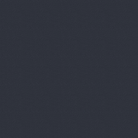
Авто-старт
АВТОАПТЕК
Автобан, а
Автозапчас
АВТОКЛУБ,
Автокомпл
Автокомпле
Автокомпле
Автокомпле
Автолайн, 
АВТОЛИГА,