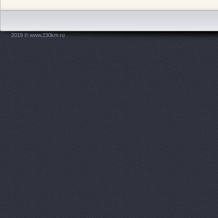
X-DRIVE, 
ААА моторс
2019 © www.230km.ru
Авангард, 
Авангард-А
Аврам-Авто
Авто Клонд
Авто Япони
Авто Япони
АВТО-АЛЬЯ
Авто-масте