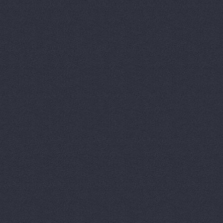
Бизон-Трей
Большегруз
В Dеталях,
ВЕМА, ООО
Вираж, маг
Вираж, маг
Волга, маг
Восточный 
Гавань авт
ГАЗ Дварис