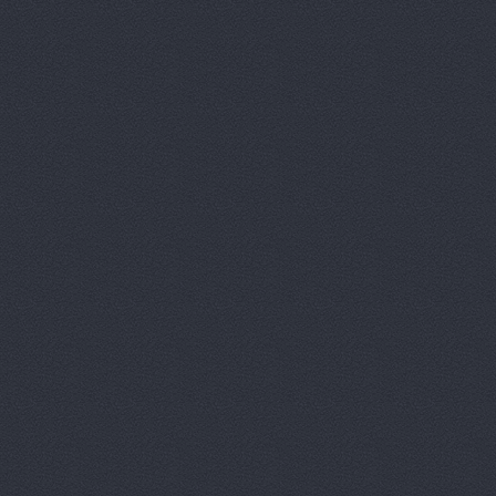
Автопитер,
АВТОСАЛОН
АвтоСтиль,
АвтоТайм,
Автотор-юг
Автотрансс
Автоцентр,
Автоцентр
Автоэлектр
Агро-Маст