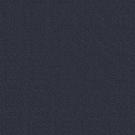
Агрокедр, 
Агромаш-оп
Агротехник
Агротехник
АгроЭкспе
Аксель-К, 
Аксель-К, 
Бавария М
БАНЗАЙ АВ
Бауэр-Ста