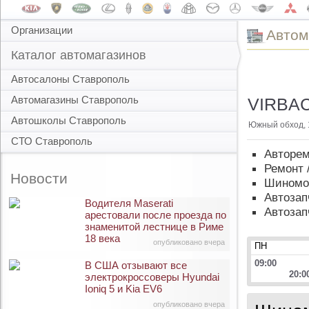
Организации
Автом
Каталог автомагазинов
Автосалоны Ставрополь
Автомагазины Ставрополь
VIRBAC
Автошколы Ставрополь
Южный обход, 
СТО Ставрополь
Авторем
Ремонт 
Новости
Шиномо
Автозап
Водителя Maserati
Автозап
арестовали после проезда по
знаменитой лестнице в Риме
18 века
опубликовано вчера
ПН
09:00
В США отзывают все
20:0
электрокроссоверы Hyundai
Ioniq 5 и Kia EV6
опубликовано вчера