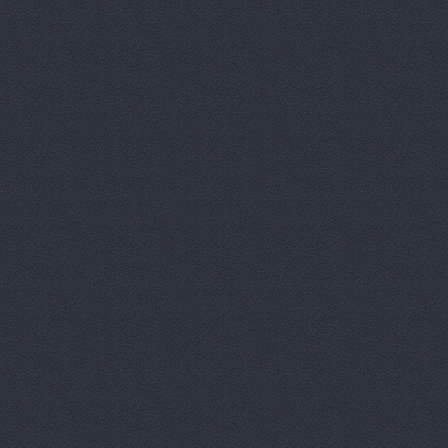
Газ, ООО, 
ГАЗ-Кавказ
Гарант-Авт
ДвижОК, ма
Деталь авт
Дизель мас
Евгения, т
Европа Авт
За рулем+,
Запчасти-Ю