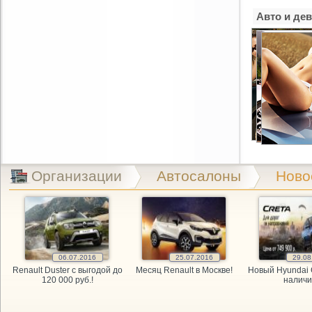
Maxdrive, 
Авто и де
OPEL, мага
PitStop, а
Plusavto, 
Prime Gear
ReMark, то
Организации
Автосалоны
Ново
RMS-AUTO,
Spare-Syst
06.07.2016
25.07.2016
29.08
StarAvto, 
Renault Duster с выгодой до
Месяц Renault в Москве!
Новый Hyundai 
120 000 руб.!
наличи
VIRBAC Ав