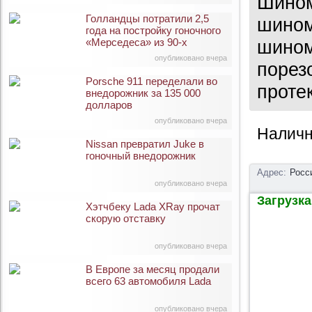
Шином
Голландцы потратили 2,5
шином
года на постройку гоночного
«Мерседеса» из 90-х
шином
опубликовано вчера
порез
Porsche 911 переделали во
проте
внедорожник за 135 000
долларов
опубликовано вчера
Наличн
Nissan превратил Juke в
гоночный внедорожник
Адрес:
Росс
опубликовано вчера
Загрузка 
Хэтчбеку Lada XRay прочат
скорую отставку
опубликовано вчера
В Европе за месяц продали
всего 63 автомобиля Lada
опубликовано вчера