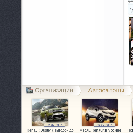
Ф
A
A
B
B
B
C
C
Организации
Автосалоны
E
E
06.07.2016
25.07.2016
E
Renault Duster с выгодой до
Месяц Renault в Москве!
Нов