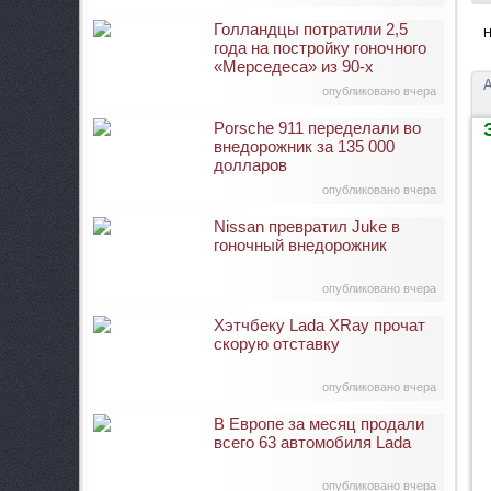
Голландцы потратили 2,5
Н
года на постройку гоночного
«Мерседеса» из 90-х
А
опубликовано вчера
Porsche 911 переделали во
З
внедорожник за 135 000
долларов
опубликовано вчера
Nissan превратил Juke в
гоночный внедорожник
опубликовано вчера
Хэтчбеку Lada XRay прочат
скорую отставку
опубликовано вчера
В Европе за месяц продали
всего 63 автомобиля Lada
опубликовано вчера