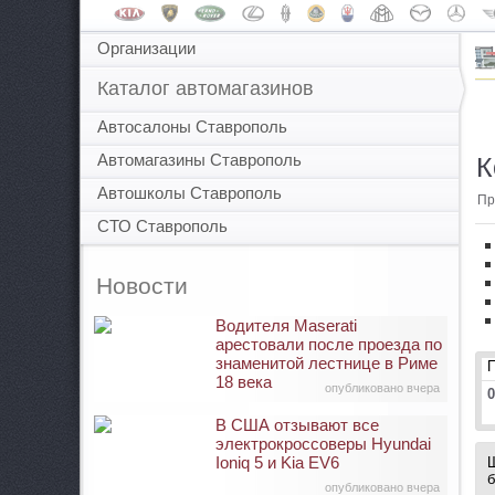
Организации
Каталог автомагазинов
Автосалоны Ставрополь
Автомагазины Ставрополь
К
Автошколы Ставрополь
Пр
СТО Ставрополь
Новости
Водителя Maserati
арестовали после проезда по
знаменитой лестнице в Риме
18 века
опубликовано вчера
0
В США отзывают все
электрокроссоверы Hyundai
Ioniq 5 и Kia EV6
Ш
б
опубликовано вчера