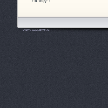
120 000 руб.!
G
G
G
2019 © www.230km.ru
K
K
M
O
P
P
P