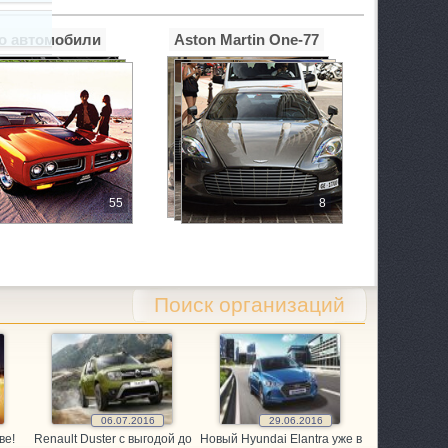
о автомобили
Aston Martin One-77
55
8
 1/2
Поиск организаций
06.07.2016
29.06.2016
ве!
Renault Duster с выгодой до
Новый Hyundai Elantra уже в