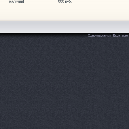
наличии!
000 руб.
ARAGE, автотехцентр
Доваторцев, 38г
ARAGE, автотехцентр
Промышленная 5-я, 7
ARAGE, автотехцентр
Кулакова проспект, 18/5
Одноклассники
|
Вконтакте
itai Avto, автотехцентр
Ленина, 431/5 к2
ITAY-AVTO, магазин автозапчастей для китайских автомоб
axdrive, автокомплекс
Кулакова проспект, 18ж
PEL, магазин автозапчастей
Лермонтова, 343
itStop, автоцентр
Дзержинского, 2/2
lusavto, магазин автозапчастей для Opel, Chevrolet, Daewoo
rime Gear, магазин автозапчастей
Параллельный 1-й проезд, 8