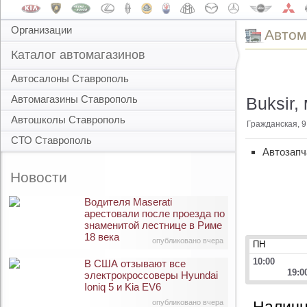
Организации
Автом
Каталог автомагазинов
Автосалоны Ставрополь
Автомагазины Ставрополь
Buksir,
Автошколы Ставрополь
Гражданская, 9
СТО Ставрополь
Автозапч
Новости
Водителя Maserati
арестовали после проезда по
знаменитой лестнице в Риме
18 века
опубликовано вчера
ПН
10:00
В США отзывают все
19:0
электрокроссоверы Hyundai
Ioniq 5 и Kia EV6
опубликовано вчера