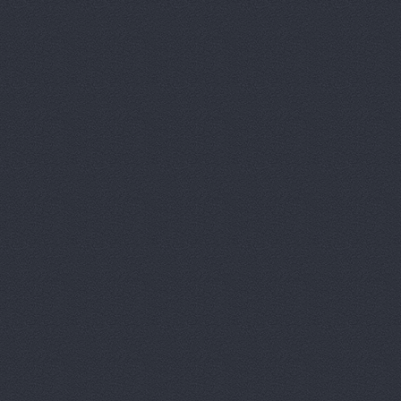
Автотор-юг
Автотрансс
Автоцентр,
Автоцентр
Автоэлектр
Агро-Маст
Агрокедр, 
Агромаш-оп
Агротехник
Агротехник