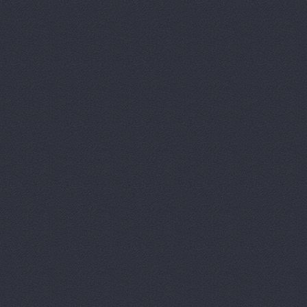
Автокомпл
Автокомпле
Автокомпле
Автокомпле
Автолайн, 
АВТОЛИГА,
АвтоЛюксС
Автомагази
Автомагази
Автомагази