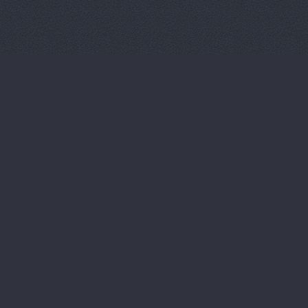
Китайский 
Корвет, ав
Кореец, ма
Корея Авто
ЛБР-АгроМ
Лидер, авт
М-Центр, 
Магазин ав
Магазин а
Магазин ав