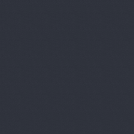
АгроЭкспе
Аксель-К, 
Аксель-К, 
Бавария М
БАНЗАЙ АВ
Бауэр-Ста
Бизон-Трей
Большегруз
В Dеталях,
ВЕМА, ООО