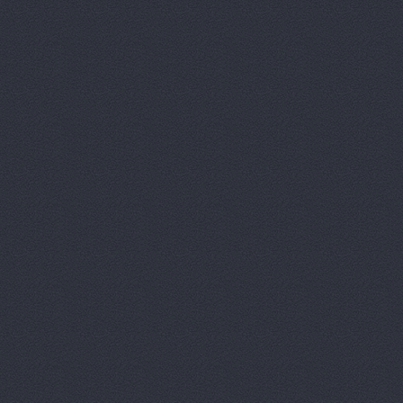
Дизель мас
Евгения, т
Европа Авт
За рулем+,
Запчасти-Ю
Интер-Авто
ИТИРУС, О
КАМАЗ-При
КАМРТИ, ЗА
КАСТ, торг