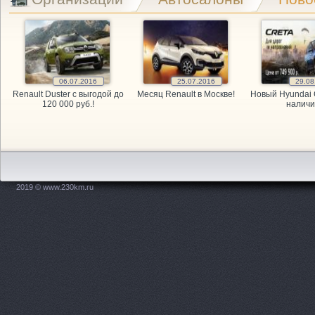
Exist.ru, 
GARAGE, а
GARAGE, а
06.07.2016
25.07.2016
29.08
Renault Duster с выгодой до
Месяц Renault в Москве!
Новый Hyundai 
GARAGE, а
120 000 руб.!
наличи
Kitai Avto,
KITAY-AVTO
2019 © www.230km.ru
Maxdrive, 
OPEL, мага
PitStop, а
Plusavto, 