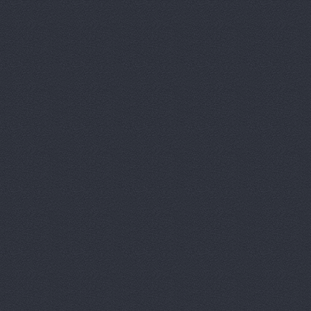
Автомагази
Автомагаз
Автомаркет
Автомаркет
Автомиг, м
АВТОПИЛОТ
Автопитер,
АВТОСАЛОН
АвтоСтиль,
АвтоТайм,