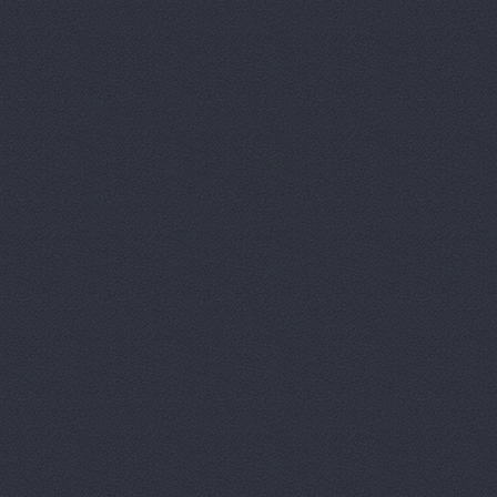
Prime Gear
ReMark, то
RMS-AUTO,
Spare-Syst
StarAvto, 
VIRBAC Ав
X-DRIVE, 
ААА моторс
Авангард, 
Авангард-А
Аврам-Авто