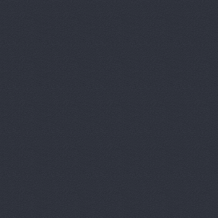
Авто Клонд
Авто Япони
Авто Япони
АВТО-АЛЬЯ
Авто-масте
Авто-старт
АВТОАПТЕК
Автобан, а
Автозапчас
АВТОКЛУБ,