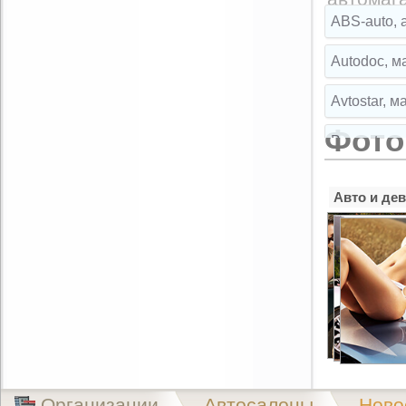
ABS-auto, 
Autodoc, м
Avtostar, 
Фото
Broparts, 
Broparts, 
Авто и де
Buksir, ма
Cartuning,
CLIPST.RU,
EMEX, маг
Exist.ru, 
Организации
Автосалоны
Ново