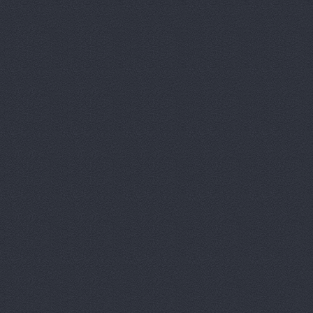
Вираж, маг
Вираж, маг
Волга, маг
Восточный 
Гавань авт
ГАЗ Дварис
Газ, ООО, 
ГАЗ-Кавказ
Гарант-Авт
ДвижОК, ма
Деталь авт