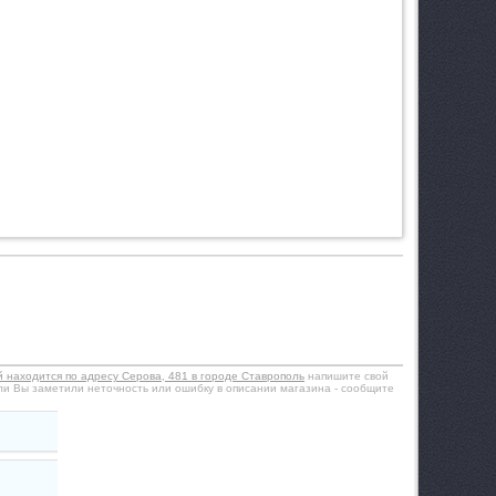
й находится по адресу Серова, 481 в городе Ставрополь
напишите свой
ли Вы заметили неточность или ошибку в описании магазина - сообщите