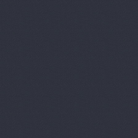
Автопитер,
АВТОСАЛОН
АвтоСтиль,
АвтоТайм,
Автотор-юг
Автотрансс
Автоцентр,
Автоцентр
Автоэлектр
Агро-Маст
Агрокедр, 