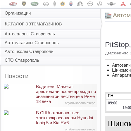
Организации
Автом
Каталог автомагазинов
Автосалоны Ставрополь
Автомагазины Ставрополь
PitStop
Автошколы Ставрополь
Дзержинского, 
СТО Ставрополь
Автозапч
Шиномон
Новости
Аппаратн
Водителя Maserati
арестовали после проезда по
ПН
знаменитой лестнице в Риме
18 века
09:00
опубликовано вчера
19:0
В США отзывают все
электрокроссоверы Hyundai
Шином
Ioniq 5 и Kia EV6
опубликовано вчера