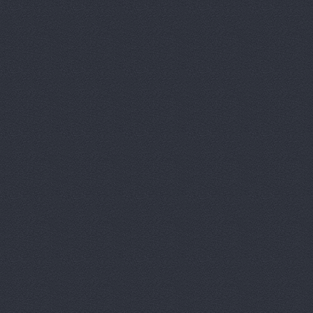
ГАЗ-Кавказ
Гарант-Авт
ДвижОК, ма
Деталь авт
Дизель мас
Евгения, т
Европа Авт
За рулем+,
Запчасти-Ю
Интер-Авто