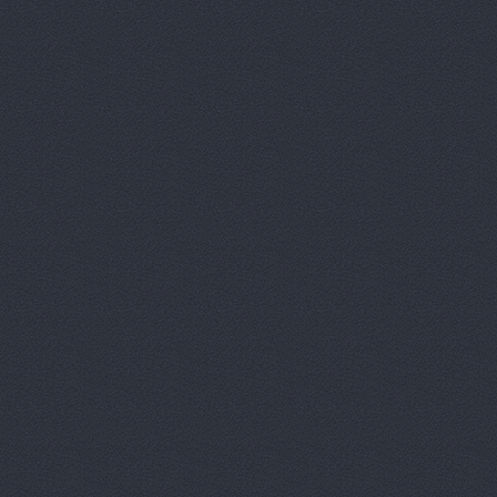
Агромаш-оп
Агротехник
Агротехник
АгроЭкспе
Аксель-К, 
Аксель-К, 
Бавария М
БАНЗАЙ АВ
Бауэр-Ста
Бизон-Трей