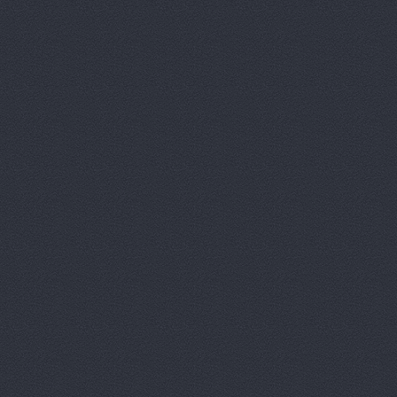
Большегруз
В Dеталях,
ВЕМА, ООО
Вираж, маг
Вираж, маг
Волга, маг
Восточный 
Гавань авт
ГАЗ Дварис
Газ, ООО, 