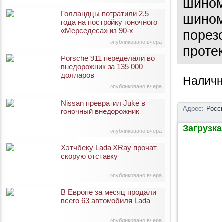
шином
Голландцы потратили 2,5
шином
года на постройку гоночного
«Мерседеса» из 90-х
порез
опубликовано вчера
проте
Porsche 911 переделали во
внедорожник за 135 000
долларов
Наличн
опубликовано вчера
Nissan превратил Juke в
Адрес:
Росс
гоночный внедорожник
Загрузка 
опубликовано вчера
Хэтчбеку Lada XRay прочат
скорую отставку
опубликовано вчера
В Европе за месяц продали
всего 63 автомобиля Lada
опубликовано вчера