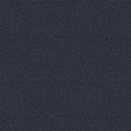
ААА моторс
Авангард, 
Авангард-А
Аврам-Авто
Авто Клонд
Авто Япони
Авто Япони
АВТО-АЛЬЯ
Авто-масте
Авто-старт