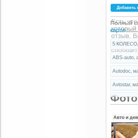
Добавить 
Ваше имя:
*
Есть что
Полный сп
который 
E-mail:
*
карте
:
отзыв. 
сайта. А
5 КОЛЕСО,
сообщите
Комментарий:
ABS-auto, 
Autodoc, м
Avtostar, 
Фото
Broparts, 
Broparts, 
Авто и де
Buksir, ма