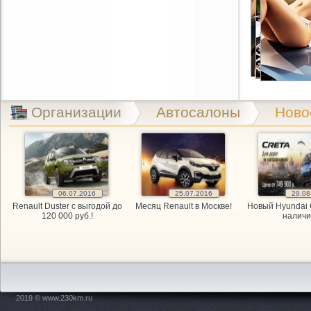
Cartuning,
CLIPST.RU,
EMEX, маг
Exist.ru, 
Организации
Автосалоны
Ново
Exist.ru, 
GARAGE, а
GARAGE, а
06.07.2016
25.07.2016
29.08
Renault Duster с выгодой до
Месяц Renault в Москве!
Новый Hyundai 
GARAGE, а
120 000 руб.!
наличи
Kitai Avto,
KITAY-AVTO
2019 © www.230km.ru
Maxdrive, 