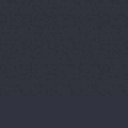
ИТИРУС, О
КАМАЗ-При
КАМРТИ, ЗА
КАСТ, торг
Китайский 
Корвет, ав
Кореец, ма
Корея Авто
ЛБР-АгроМ
Лидер, авт