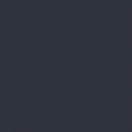
OPEL, мага
PitStop, а
Plusavto, 
Prime Gear
ReMark, то
RMS-AUTO,
Spare-Syst
StarAvto, 
VIRBAC Ав
X-DRIVE, 