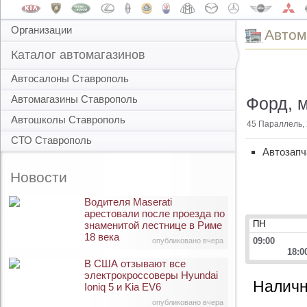
Организации
Автом
Каталог автомагазинов
Автосалоны Ставрополь
Автомагазины Ставрополь
Форд, м
Автошколы Ставрополь
45 Параллель, 
СТО Ставрополь
Автозапч
Новости
Водителя Maserati
арестовали после проезда по
ПН
знаменитой лестнице в Риме
18 века
09:00
опубликовано вчера
18:0
В США отзывают все
электрокроссоверы Hyundai
Наличн
Ioniq 5 и Kia EV6
опубликовано вчера