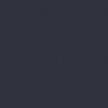
ReMark, то
RMS-AUTO,
Spare-Syst
StarAvto, 
VIRBAC Ав
X-DRIVE, 
ААА моторс
Авангард, 
Авангард-А
Аврам-Авто