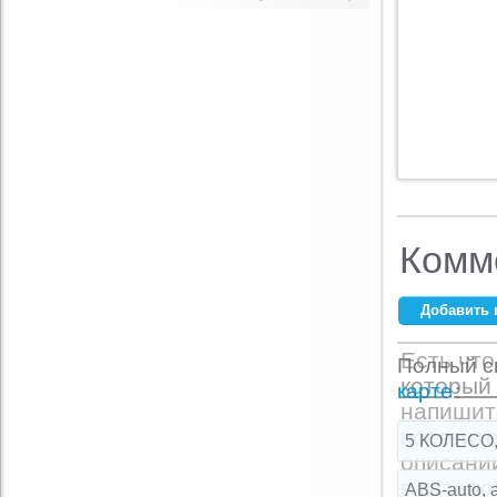
Комм
Добавить 
Ваше имя:
*
Есть что
Полный сп
который 
E-mail:
*
карте
:
напишит
посетите
5 КОЛЕСО,
описани
Комментарий:
в катало
ABS-auto, 