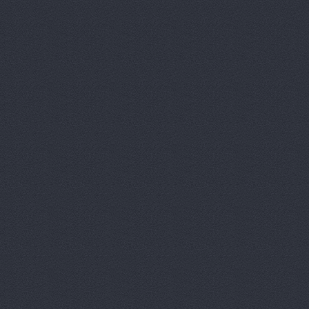
Авто Клонд
Авто Япони
Авто Япони
АВТО-АЛЬЯ
Авто-масте
Авто-старт
АВТОАПТЕК
Автобан, а
Автозапчас
АВТОКЛУБ,