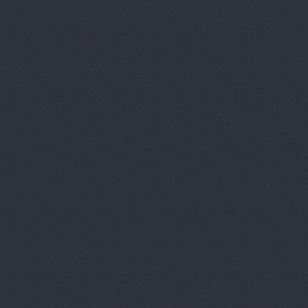
Автокомпл
Автокомпле
Автокомпле
Автокомпле
Автолайн, 
АВТОЛИГА,
АвтоЛюксС
Автомагази
Автомагази
Автомагази
Автомагази