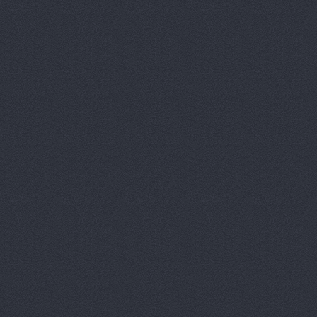
Дизель мас
Евгения, т
Европа Авт
За рулем+,
Запчасти-Ю
Интер-Авто
ИТИРУС, О
КАМАЗ-При
КАМРТИ, ЗА
КАСТ, торг