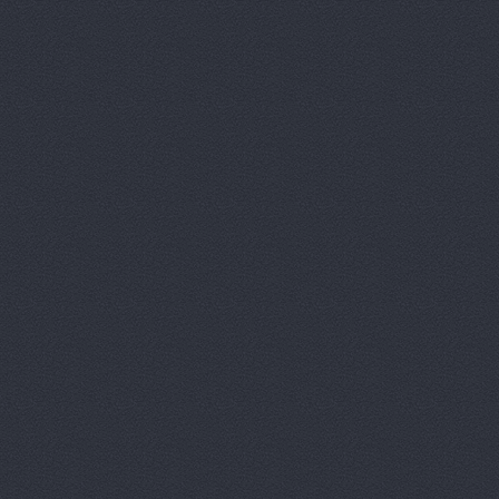
Автомагаз
Автомаркет
Автомаркет
Автомиг, м
АВТОПИЛОТ
Автопитер,
АВТОСАЛОН
АвтоСтиль,
АвтоТайм,
Автотор-юг