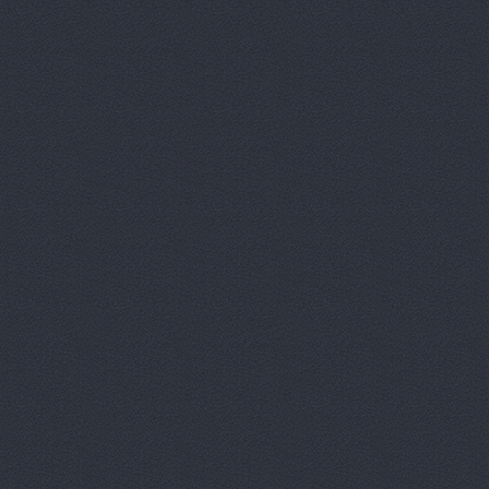
Вираж, маг
Волга, маг
Восточный 
Гавань авт
ГАЗ Дварис
Газ, ООО, 
ГАЗ-Кавказ
Гарант-Авт
ДвижОК, ма
Деталь авт