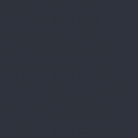
Аксель-К, 
Аксель-К, 
Бавария М
БАНЗАЙ АВ
Бауэр-Ста
Бизон-Трей
Большегруз
В Dеталях,
ВЕМА, ООО
Вираж, маг