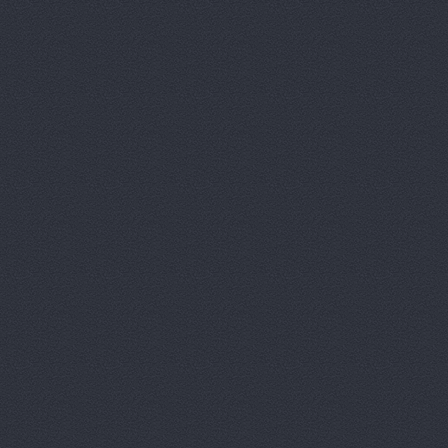
Автотрансс
Автоцентр,
Автоцентр
Автоэлектр
Агро-Маст
Агрокедр, 
Агромаш-оп
Агротехник
Агротехник
АгроЭкспе