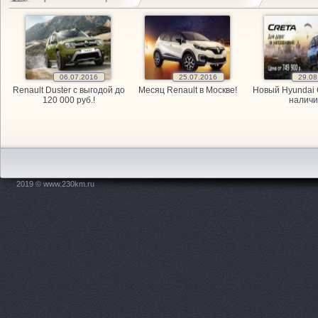
GARAGE, а
GARAGE, а
06.07.2016
25.07.2016
29.08
GARAGE, а
Renault Duster с выгодой до
Месяц Renault в Москве!
Новый Hyundai 
120 000 руб.!
наличи
Kitai Avto,
KITAY-AVTO
Maxdrive, 
2019 © www.230km.ru
OPEL, мага
PitStop, а
Plusavto, 
Prime Gear