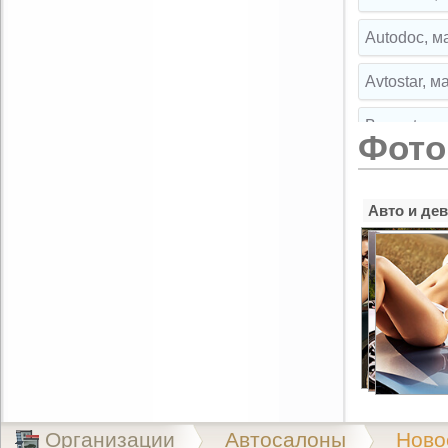
Autodoc, м
Avtostar, 
Broparts, 
Фото
Broparts, 
Авто и де
Buksir, ма
Cartuning,
CLIPST.RU,
EMEX, маг
Exist.ru, 
Exist.ru, 
Организации
Автосалоны
Ново