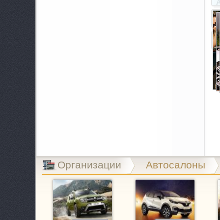
A
B
B
B
C
C
E
Организации
Автосалоны
E
E
G