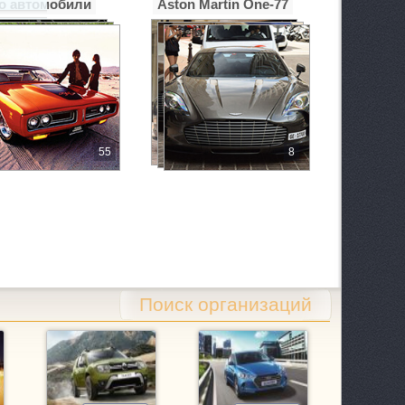
о автомобили
Aston Martin One-77
55
8
 1/2
Поиск организаций