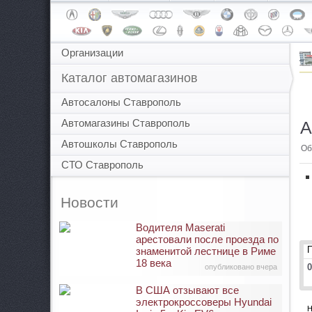
Организации
Каталог автомагазинов
Автосалоны Ставрополь
Автомагазины Ставрополь
А
Автошколы Ставрополь
Об
СТО Ставрополь
Новости
Водителя Maserati
арестовали после проезда по
знаменитой лестнице в Риме
18 века
0
опубликовано вчера
В США отзывают все
электрокроссоверы Hyundai
Н