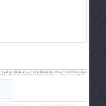
 по адресу Серова, 12 к1 в городе Ставрополь
напишите свой отзыв. Ваше
ли неточность или ошибку в описании магазина - сообщите нам! Другие