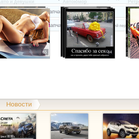
Авто и девушки
Автоюмор
Ретр
vtostar, магазин автозапчастей
Буйнакского пер, 2з
roparts, магазин автозапчастей
Михайловск, Кавказский пер, 5в к1
roparts, магазин автозапчастей
Юго-Западный 2-й проезд, 1
uksir, магазин автозапчастей
65
84
Гражданская, 9
artuning, автоцентр
Пирогова, 53
LIPST.RU, магазин автозапчастей для иномарок
Пионерская,
MEX, магазин автозапчастей
Параллельный 1-й проезд, 8
Новости
xist.ru, магазин автозапчастей
Кулакова проспект, 37а
xist.ru, магазин автозапчастей
Юго-Западный 2-й проезд, 3
ARAGE, автотехцентр
Доваторцев, 38г