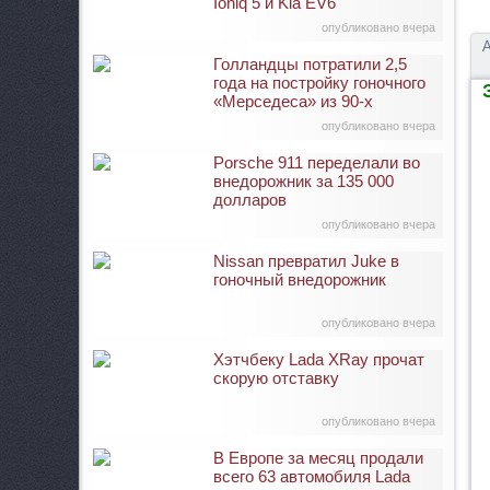
Ioniq 5 и Kia EV6
опубликовано вчера
А
Голландцы потратили 2,5
года на постройку гоночного
З
«Мерседеса» из 90-х
опубликовано вчера
Porsche 911 переделали во
внедорожник за 135 000
долларов
опубликовано вчера
Nissan превратил Juke в
гоночный внедорожник
опубликовано вчера
Хэтчбеку Lada XRay прочат
скорую отставку
опубликовано вчера
В Европе за месяц продали
всего 63 автомобиля Lada