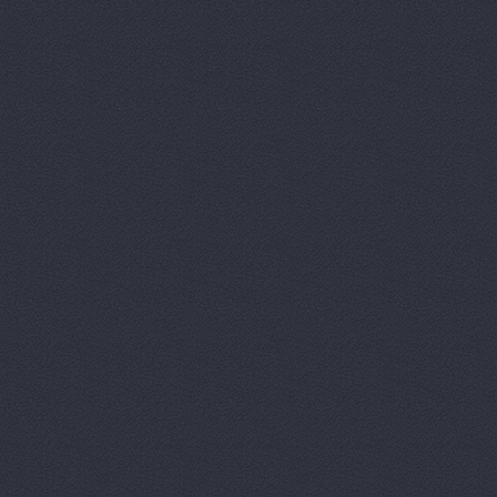
Автотор-юг
Автотрансс
Автоцентр,
Автоцентр
Автоэлектр
Агро-Маст
Агрокедр, 
Агромаш-оп
Агротехник
Агротехник