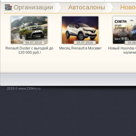
Exist.ru, 
Организации
Автосалоны
Ново
GARAGE, а
GARAGE, а
06.07.2016
25.07.2016
29.08
GARAGE, а
Renault Duster с выгодой до
Месяц Renault в Москве!
Новый Hyundai 
120 000 руб.!
наличи
Kitai Avto,
KITAY-AVTO
Maxdrive, 
2019 © www.230km.ru
OPEL, мага
PitStop, а
Plusavto, 