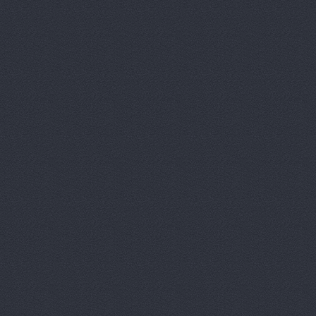
Китайский 
Корвет, ав
Кореец, ма
Корея Авто
ЛБР-АгроМ
Лидер, авт
М-Центр, 
Магазин ав
Магазин а
Магазин ав