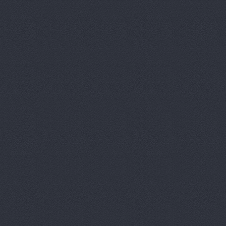
Автомагази
Автомагаз
Автомаркет
Автомаркет
Автомиг, м
АВТОПИЛОТ
Автопитер,
АВТОСАЛОН
АвтоСтиль,
АвтоТайм,