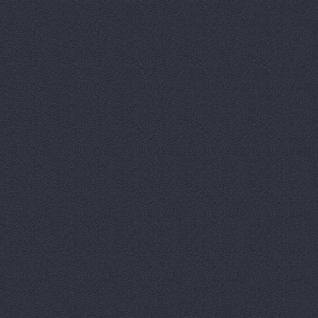
Prime Gear
ReMark, то
RMS-AUTO,
Spare-Syst
StarAvto, 
VIRBAC Ав
X-DRIVE, 
ААА моторс
Авангард, 
Авангард-А