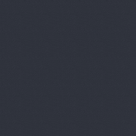
Вираж, маг
Вираж, маг
Волга, маг
Восточный 
Гавань авт
ГАЗ Дварис
Газ, ООО, 
ГАЗ-Кавказ
Гарант-Авт
ДвижОК, ма
Деталь авт