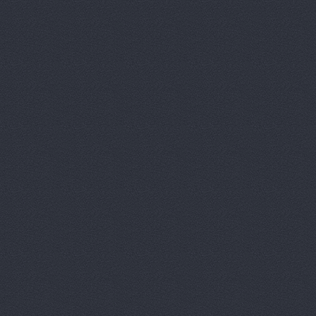
Аврам-Авто
Авто Клонд
Авто Япони
Авто Япони
АВТО-АЛЬЯ
Авто-масте
Авто-старт
АВТОАПТЕК
Автобан, а
Автозапчас
АВТОКЛУБ,