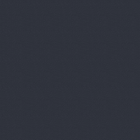
Дизель мас
Евгения, т
Европа Авт
За рулем+,
Запчасти-Ю
Интер-Авто
ИТИРУС, О
КАМАЗ-При
КАМРТИ, ЗА
КАСТ, торг