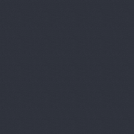
Автокомпл
Автокомпле
Автокомпле
Автокомпле
Автолайн, 
АВТОЛИГА,
АвтоЛюксС
Автомагази
Автомагази
Автомагази