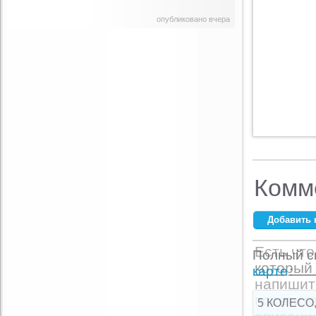
опубликовано вчера
Комм
Добавить 
Ваше имя:
*
Есть что
Полный сп
который 
E-mail:
*
карте
:
напишит
посетите
5 КОЛЕСО,