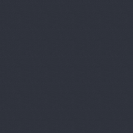
АгроЭкспе
Аксель-К, 
Аксель-К, 
Бавария М
БАНЗАЙ АВ
Бауэр-Ста
Бизон-Трей
Большегруз
В Dеталях,
ВЕМА, ООО