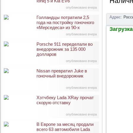
Наличн
Ioniq 5 и Kia EV6
опубликовано вчера
Голландцы потратили 2,5
Адрес:
Росс
года на постройку гоночного
«Мерседеса» из 90-х
Загрузка 
опубликовано вчера
Porsche 911 переделали во
внедорожник за 135 000
долларов
опубликовано вчера
Nissan превратил Juke в
гоночный внедорожник
опубликовано вчера
Хэтчбеку Lada XRay прочат
скорую отставку
опубликовано вчера
В Европе за месяц продали
всего 63 автомобиля Lada