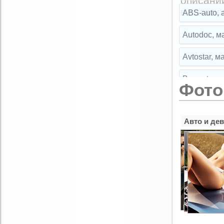
описани
Комментарий:
в катало
ABS-auto, 
Autodoc, м
Avtostar, 
Broparts, 
Фото
Broparts, 
Авто и де
Buksir, ма
Cartuning,
CLIPST.RU,
EMEX, маг
Exist.ru, 