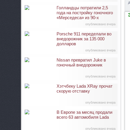
А
Голландцы потратили 2,5
года на постройку гоночного
З
«Мерседеса» из 90-х
опубликовано вчера
Porsche 911 переделали во
внедорожник за 135 000
долларов
опубликовано вчера
Nissan превратил Juke в
гоночный внедорожник
опубликовано вчера
Хэтчбеку Lada XRay прочат
скорую отставку
опубликовано вчера
В Европе за месяц продали
всего 63 автомобиля Lada
опубликовано вчера