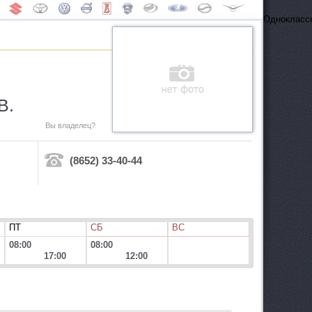
Одноклассн
В.
Вы владелец?
(8652) 33-40-44
ПТ
СБ
ВС
08:00
08:00
17:00
12:00