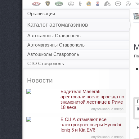
Организации
Каталог автомагазинов
Автосалоны Ставрополь
Автомагазины Ставрополь
М
Автошколы Ставрополь
Па
СТО Ставрополь
Новости
Водителя Maserati
арестовали после проезда по
знаменитой лестнице в Риме
18 века
0
опубликовано вчера
В США отзывают все
электрокроссоверы Hyundai
Н
Ioniq 5 и Kia EV6
опубликовано вчера