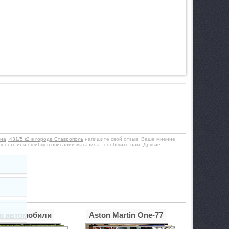
ина, 431/5 к2 в городе Ставрополь
напишите свой отзыв. Ваше мнение
чность или ошибку в описании магазина - сообщите нам! Другие
о автомобили
Aston Martin One-77