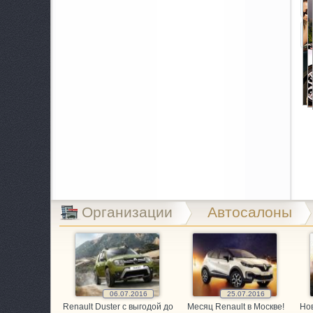
A
B
B
B
C
C
E
Организации
Автосалоны
E
E
G
06.07.2016
25.07.2016
Renault Duster с выгодой до
Месяц Renault в Москве!
Нов
G