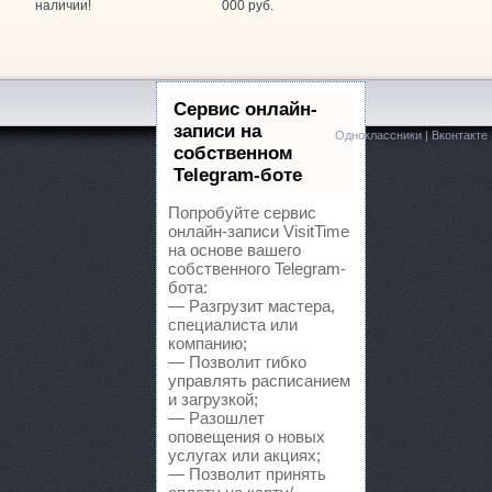
наличии!
000 руб.
ARAGE, автотехцентр
Кулакова проспект, 18/5
itai Avto, автотехцентр
Ленина, 431/5 к2
Сервис онлайн-
записи на
Одноклассники
|
Вконтакте
ITAY-AVTO, магазин автозапчастей для китайских автомоб
собственном
Telegram-боте
axdrive, автокомплекс
Кулакова проспект, 18ж
Попробуйте сервис
онлайн-записи VisitTime
PEL, магазин автозапчастей
Лермонтова, 343
на основе вашего
собственного Telegram-
itStop, автоцентр
бота:
Дзержинского, 2/2
— Разгрузит мастера,
специалиста или
lusavto, магазин автозапчастей для Opel, Chevrolet, Daewoo
компанию;
— Позволит гибко
управлять расписанием
rime Gear, магазин автозапчастей
Параллельный 1-й проезд, 8
и загрузкой;
— Разошлет
eMark, торгово-сервисный центр для Chevrolet, Honda, Sub
оповещения о новых
услугах или акциях;
— Позволит принять
MS-AUTO, интернет-магазин автозапчастей
Тухачевского, 10а