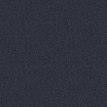
Автотрансс
Автоцентр,
Автоцентр
Автоэлектр
Агро-Маст
Агрокедр, 
Агромаш-оп
Агротехник
Агротехник
АгроЭкспе