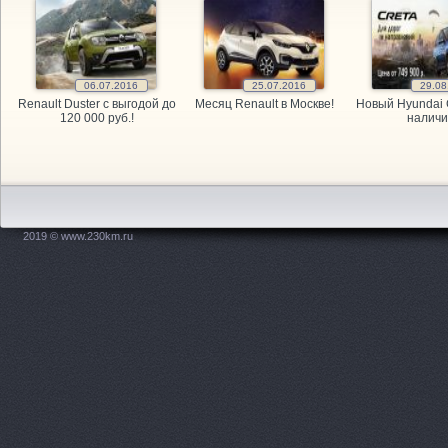
GARAGE, а
GARAGE, а
06.07.2016
25.07.2016
29.08
Renault Duster с выгодой до
Месяц Renault в Москве!
Новый Hyundai 
GARAGE, а
120 000 руб.!
наличи
Kitai Avto,
KITAY-AVTO
2019 © www.230km.ru
Maxdrive, 
OPEL, мага
PitStop, а
Plusavto, 
Prime Gear