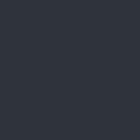
ReMark, то
RMS-AUTO,
Spare-Syst
StarAvto, 
VIRBAC Ав
X-DRIVE, 
ААА моторс
Авангард, 
Авангард-А
Аврам-Авто