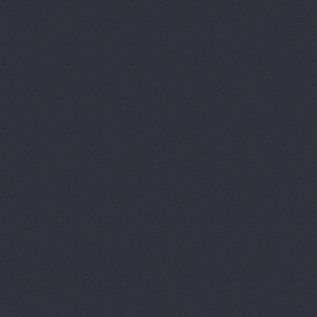
Авто Клонд
Авто Япони
Авто Япони
АВТО-АЛЬЯ
Авто-масте
Авто-старт
АВТОАПТЕК
Автобан, а
Автозапчас
АВТОКЛУБ,