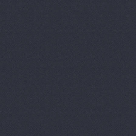
Аксель-К, 
Аксель-К, 
Бавария М
БАНЗАЙ АВ
Бауэр-Ста
Бизон-Трей
Большегруз
В Dеталях,
ВЕМА, ООО
Вираж, маг