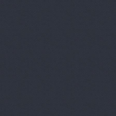
Вираж, маг
Волга, маг
Восточный 
Гавань авт
ГАЗ Дварис
Газ, ООО, 
ГАЗ-Кавказ
Гарант-Авт
ДвижОК, ма
Деталь авт