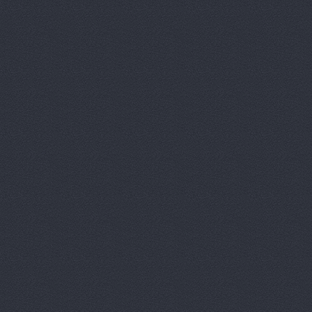
Дизель мас
Евгения, т
Европа Авт
За рулем+,
Запчасти-Ю
Интер-Авто
ИТИРУС, О
КАМАЗ-При
КАМРТИ, ЗА
КАСТ, торг