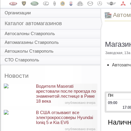
Организации
Автом
Каталог автомагазинов
Автосалоны Ставрополь
Автомагазины Ставрополь
Магазин
Автошколы Ставрополь
Заводская, 13а
СТО Ставрополь
Автозапч
Новости
Водителя Maserati
арестовали после проезда по
ПН
знаменитой лестнице в Риме
18 века
09:00
опубликовано вчера
17:0
В США отзывают все
электрокроссоверы Hyundai
Наличн
Ioniq 5 и Kia EV6
опубликовано вчера