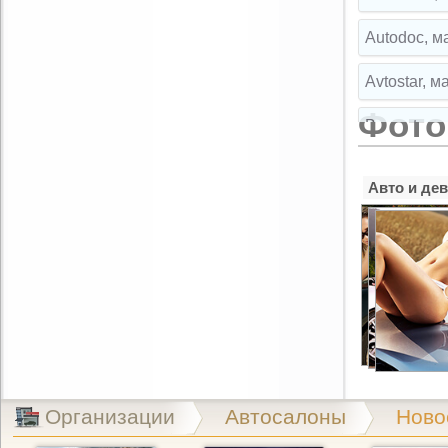
Autodoc, м
Avtostar, 
Фото
Broparts, 
Broparts, 
Авто и де
Buksir, ма
Cartuning,
CLIPST.RU,
EMEX, маг
Exist.ru, 
Организации
Автосалоны
Ново
Exist.ru, 