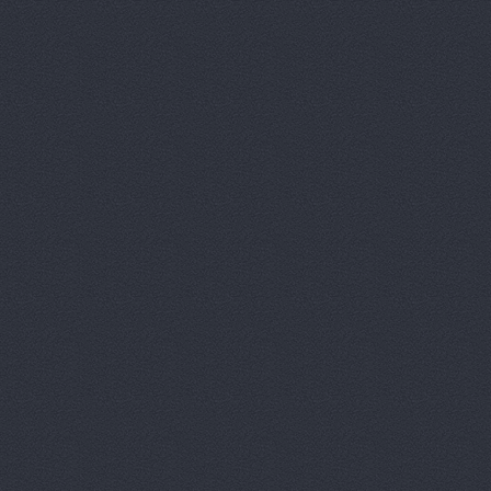
Автомагаз
Автомаркет
Автомаркет
Автомиг, м
АВТОПИЛОТ
Автопитер,
АВТОСАЛОН
АвтоСтиль,
АвтоТайм,
Автотор-юг