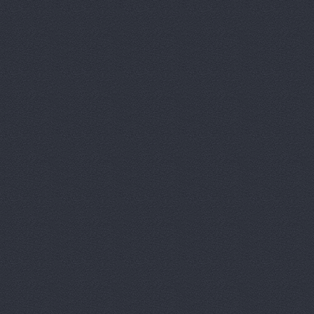
Китайский 
Корвет, ав
Кореец, ма
Корея Авто
ЛБР-АгроМ
Лидер, авт
М-Центр, 
Магазин ав
Магазин а
Магазин ав
Магазин ав