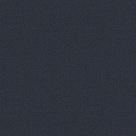
Автокомпл
Автокомпле
Автокомпле
Автокомпле
Автолайн, 
АВТОЛИГА,
АвтоЛюксС
Автомагази
Автомагази
Автомагази
Автомагази