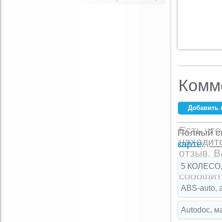
Комм
Добавить 
Ваше имя:
*
Есть что
Полный сп
находитс
E-mail:
*
карте
:
отзыв. 
сайта. А
5 КОЛЕСО,
сообщите
Комментарий:
ABS-auto, 
Autodoc, м