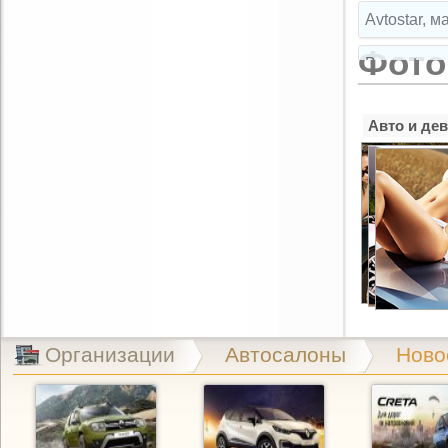
Avtostar, 
Фото
Broparts, 
Broparts, 
Авто и де
Buksir, ма
Cartuning,
CLIPST.RU,
EMEX, маг
Exist.ru, 
Организации
Автосалоны
Ново
Exist.ru, 
GARAGE, а