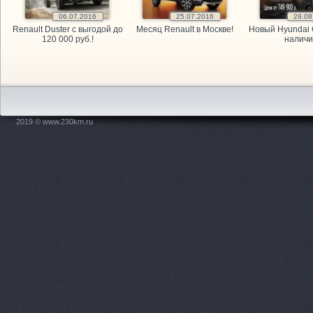
GARAGE, а
06.07.2016
25.07.2016
29.08
Renault Duster с выгодой до
Месяц Renault в Москве!
Новый Hyundai 
GARAGE, а
120 000 руб.!
наличи
Kitai Avto,
KITAY-AVTO
2019 © www.230km.ru
Maxdrive, 
OPEL, мага
PitStop, а
Plusavto, 
Prime Gear
ReMark, то