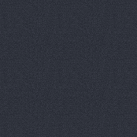
Кореец, ма
Корея Авто
ЛБР-АгроМ
Лидер, авт
М-Центр, 
Магазин ав
Магазин а
Магазин ав
Магазин ав
Магазин ав