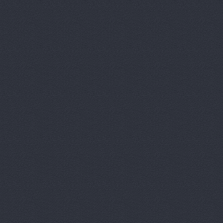
Восточный 
Гавань авт
ГАЗ Дварис
Газ, ООО, 
ГАЗ-Кавказ
Гарант-Авт
ДвижОК, ма
Деталь авт
Дизель мас
Евгения, т