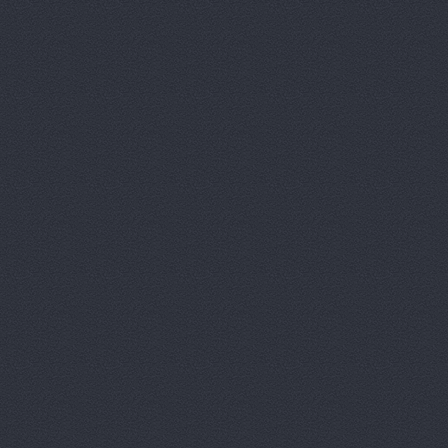
Автоцентр,
Автоцентр
Автоэлектр
Агро-Маст
Агрокедр, 
Агромаш-оп
Агротехник
Агротехник
АгроЭкспе
Аксель-К, 