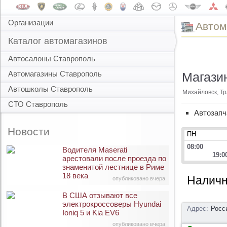
Организации
Автом
Каталог автомагазинов
Автосалоны Ставрополь
Автомагазины Ставрополь
Магазин
Автошколы Ставрополь
Михайловск, Тр
СТО Ставрополь
Автозапч
Новости
ПН
08:00
Водителя Maserati
19:0
арестовали после проезда по
знаменитой лестнице в Риме
18 века
Наличн
опубликовано вчера
В США отзывают все
электрокроссоверы Hyundai
Адрес:
Росс
Ioniq 5 и Kia EV6
опубликовано вчера