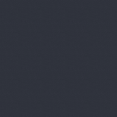
RMS-AUTO,
Spare-Syst
StarAvto, 
VIRBAC Ав
X-DRIVE, 
ААА моторс
Авангард, 
Авангард-А
Аврам-Авто
Авто Клонд
Авто Япони