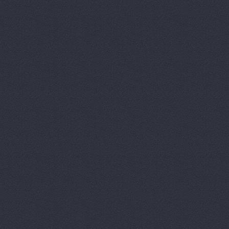
Авто Япони
АВТО-АЛЬЯ
Авто-масте
Авто-старт
АВТОАПТЕК
Автобан, а
Автозапчас
АВТОКЛУБ,
Автокомпл
Автокомпле