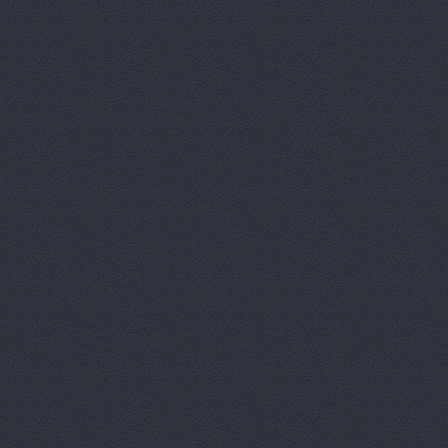
Аксель-К, 
Бавария М
БАНЗАЙ АВ
Бауэр-Ста
Бизон-Трей
Большегруз
В Dеталях,
ВЕМА, ООО
Вираж, маг
Вираж, маг
Волга, маг