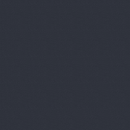
Европа Авт
За рулем+,
Запчасти-Ю
Интер-Авто
ИТИРУС, О
КАМАЗ-При
КАМРТИ, ЗА
КАСТ, торг
Китайский 
Корвет, ав