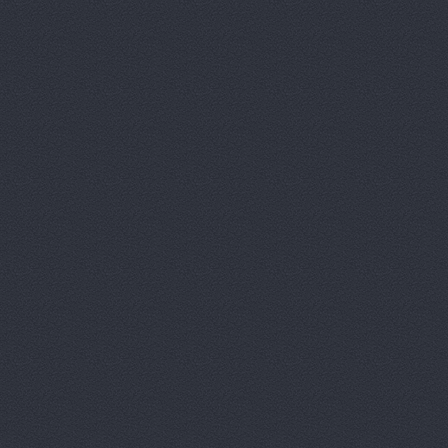
Автокомпле
Автокомпле
Автолайн, 
АВТОЛИГА,
АвтоЛюксС
Автомагази
Автомагази
Автомагази
Автомагази
Автомагаз