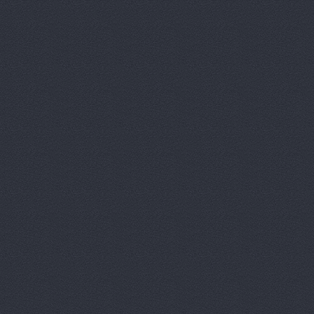
Автомаркет
Автомаркет
Автомиг, м
АВТОПИЛОТ
Автопитер,
АВТОСАЛОН
АвтоСтиль,
АвтоТайм,
Автотор-юг
Автотрансс