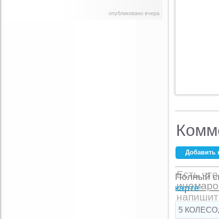
опубликовано вчера
Комм
Добавить 
Ваше имя:
*
Есть что
Полный сп
иномарок
E-mail:
*
карте
:
напишит
посетите
5 КОЛЕСО,