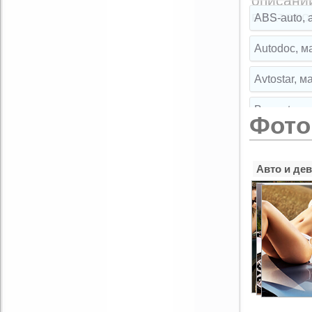
описани
Комментарий:
в катало
ABS-auto, 
Autodoc, м
Avtostar, 
Broparts, 
Фото
Broparts, 
Авто и де
Buksir, ма
Cartuning,
CLIPST.RU,
EMEX, маг
Exist.ru, 