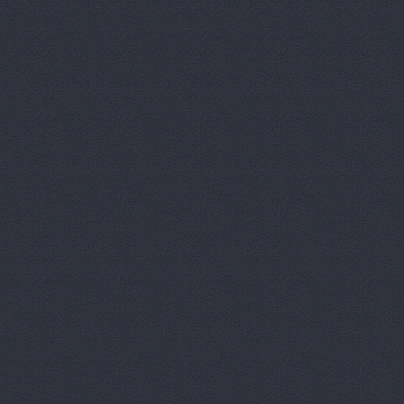
Автотор-юг
Автотрансс
Автоцентр,
Автоцентр
Автоэлектр
Агро-Маст
Агрокедр, 
Агромаш-оп
Агротехник
Агротехник