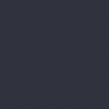
Вираж, маг
Вираж, маг
Волга, маг
Восточный 
Гавань авт
ГАЗ Дварис
Газ, ООО, 
ГАЗ-Кавказ
Гарант-Авт
ДвижОК, ма
Деталь авт