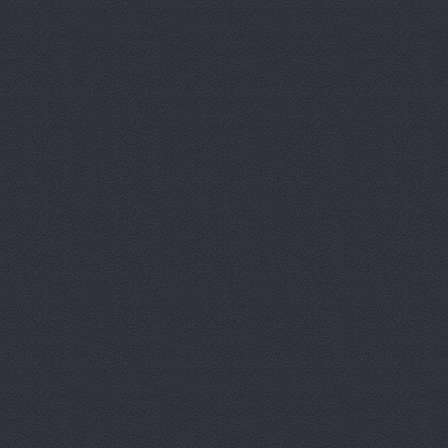
Аврам-Авто
Авто Клонд
Авто Япони
Авто Япони
АВТО-АЛЬЯ
Авто-масте
Авто-старт
АВТОАПТЕК
Автобан, а
Автозапчас
АВТОКЛУБ,