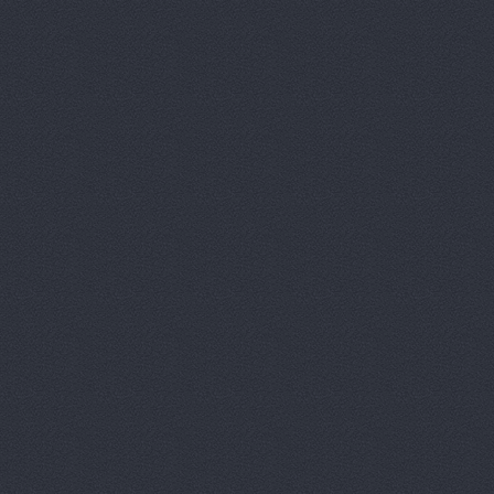
Prime Gear
ReMark, то
RMS-AUTO,
Spare-Syst
StarAvto, 
VIRBAC Ав
X-DRIVE, 
ААА моторс
Авангард, 
Авангард-А