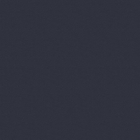
Автокомпл
Автокомпле
Автокомпле
Автокомпле
Автолайн, 
АВТОЛИГА,
АвтоЛюксС
Автомагази
Автомагази
Автомагази