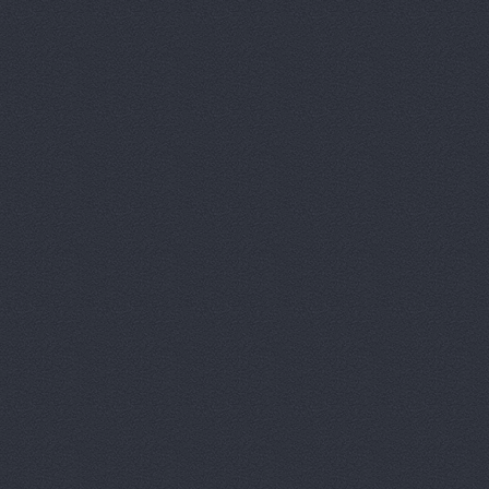
Китайский 
Корвет, ав
Кореец, ма
Корея Авто
ЛБР-АгроМ
Лидер, авт
М-Центр, 
Магазин ав
Магазин а
Магазин ав