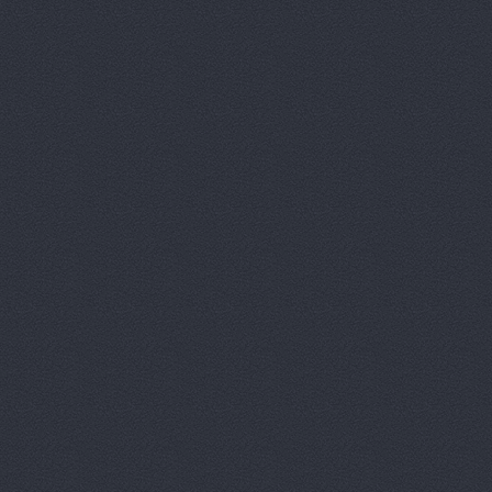
Дизель мас
Евгения, т
Европа Авт
За рулем+,
Запчасти-Ю
Интер-Авто
ИТИРУС, О
КАМАЗ-При
КАМРТИ, ЗА
КАСТ, торг