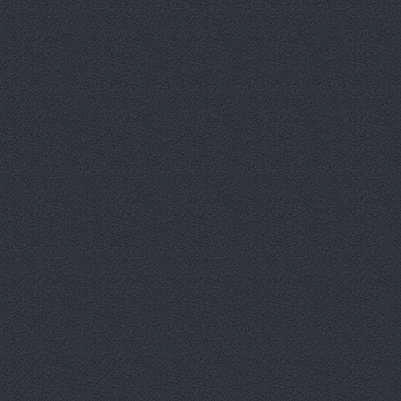
АгроЭкспе
Аксель-К, 
Аксель-К, 
Бавария М
БАНЗАЙ АВ
Бауэр-Ста
Бизон-Трей
Большегруз
В Dеталях,
ВЕМА, ООО