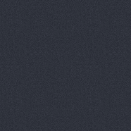
Автомагази
Автомагаз
Автомаркет
Автомаркет
Автомиг, м
АВТОПИЛОТ
Автопитер,
АВТОСАЛОН
АвтоСтиль,
АвтоТайм,