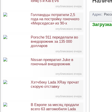
Наличн
Ioniq 5 и Kia EV6
опубликовано вчера
Голландцы потратили 2,5
Адрес:
Росс
года на постройку гоночного
«Мерседеса» из 90-х
Загрузка 
опубликовано вчера
Porsche 911 переделали во
внедорожник за 135 000
долларов
опубликовано вчера
Nissan превратил Juke в
гоночный внедорожник
опубликовано вчера
Хэтчбеку Lada XRay прочат
скорую отставку
опубликовано вчера
В Европе за месяц продали
всего 63 автомобиля Lada