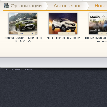
Exist.ru, 
Организации
Автосалоны
Ново
GARAGE, а
GARAGE, а
06.07.2016
25.07.2016
29.08
GARAGE, а
Renault Duster с выгодой до
Месяц Renault в Москве!
Новый Hyundai 
120 000 руб.!
наличи
Kitai Avto,
KITAY-AVTO
Maxdrive, 
2019 © www.230km.ru
OPEL, мага
PitStop, а
Plusavto, 