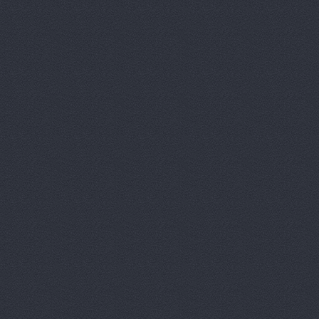
Евгения, т
Европа Авт
За рулем+,
Запчасти-Ю
Интер-Авто
ИТИРУС, О
КАМАЗ-При
КАМРТИ, ЗА
КАСТ, торг
Китайский 