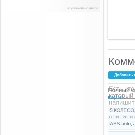
опубликовано вчера
Комм
Добавить 
Ваше имя:
*
Есть что
Полный сп
который 
E-mail:
*
карте
:
напишит
посетите
5 КОЛЕСО,
описани
Комментарий:
в катало
ABS-auto, 