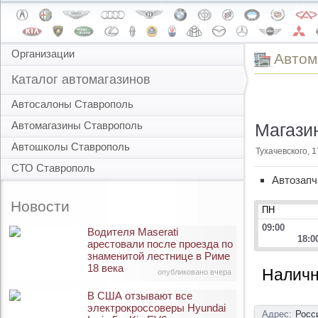
Организации
Автом
Каталог автомагазинов
Автосалоны Ставрополь
Автомагазины Ставрополь
Магазин
Автошколы Ставрополь
Тухачевского, 1
СТО Ставрополь
Автозапч
Новости
ПН
09:00
Водителя Maserati
18:0
арестовали после проезда по
знаменитой лестнице в Риме
18 века
Наличн
опубликовано вчера
В США отзывают все
электрокроссоверы Hyundai
Адрес:
Росс