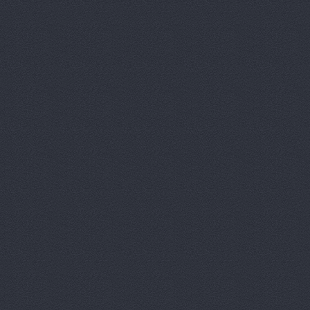
Автотрансс
Автоцентр,
Автоцентр
Автоэлектр
Агро-Маст
Агрокедр, 
Агромаш-оп
Агротехник
Агротехник
АгроЭкспе
Аксель-К, 