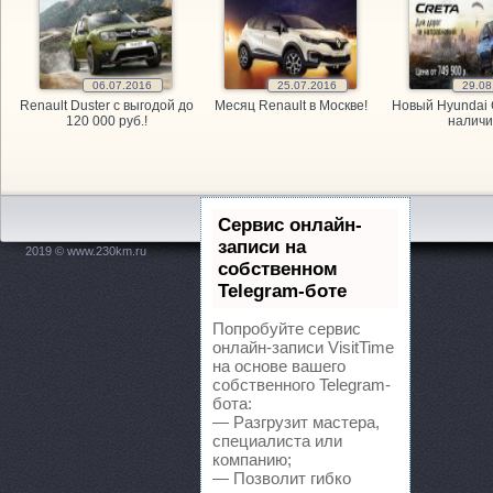
GARAGE, а
06.07.2016
25.07.2016
29.08
GARAGE, а
Renault Duster с выгодой до
Месяц Renault в Москве!
Новый Hyundai 
120 000 руб.!
наличи
Kitai Avto,
KITAY-AVTO
Сервис онлайн-
Maxdrive, 
записи на
2019 © www.230km.ru
собственном
OPEL, мага
Telegram-боте
Попробуйте сервис
PitStop, а
онлайн-записи VisitTime
на основе вашего
собственного Telegram-
Plusavto, 
бота:
— Разгрузит мастера,
Prime Gear
специалиста или
компанию;
— Позволит гибко
ReMark, то