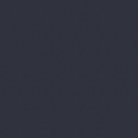
Автокомпле
Автокомпле
Автокомпле
Автолайн, 
АВТОЛИГА,
АвтоЛюксС
Автомагази
Автомагази
Автомагази
Автомагази