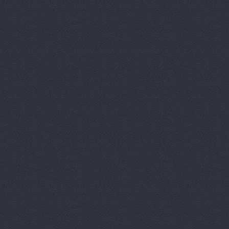
Аксель-К, 
Бавария М
БАНЗАЙ АВ
Бауэр-Ста
Бизон-Трей
Большегруз
В Dеталях,
ВЕМА, ООО
Вираж, маг
Вираж, маг