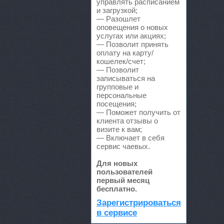
управлять расписанием
и загрузкой;
RMS-AUTO,
— Разошлет
оповещения о новых
услугах или акциях;
Spare-Syst
— Позволит принять
оплату на карту/
кошелек/счет;
StarAvto, 
— Позволит
записываться на
VIRBAC Ав
групповые и
персональные
посещения;
X-DRIVE, 
— Поможет получить от
клиента отзывы о
ААА моторс
визите к вам;
— Включает в себя
сервис чаевых.
Авангард, 
Для новых
Авангард-А
пользователей
первый месяц
бесплатно.
Аврам-Авто
Зарегистрироваться
в сервисе
Авто Клонд