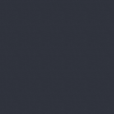
Автомагаз
Автомаркет
Автомаркет
Автомиг, м
АВТОПИЛОТ
Автопитер,
АВТОСАЛОН
АвтоСтиль,
АвтоТайм,
Автотор-юг