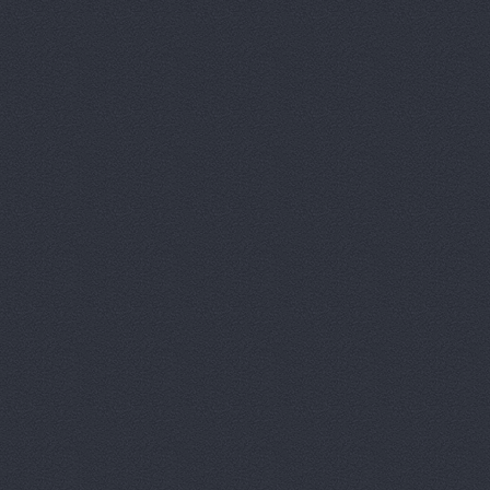
Корвет, ав
Кореец, ма
Корея Авто
ЛБР-АгроМ
Лидер, авт
М-Центр, 
Магазин ав
Магазин а
Магазин ав
Магазин ав