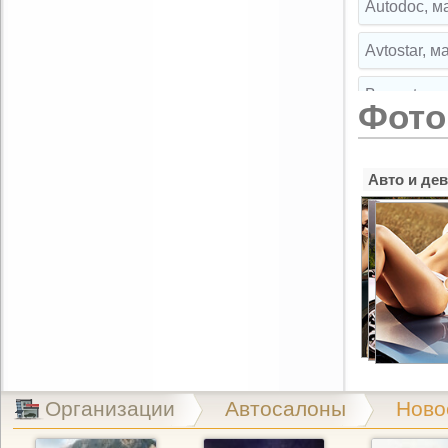
Autodoc, м
Avtostar, 
Broparts, 
Фото
Broparts, 
Авто и де
Buksir, ма
Cartuning,
CLIPST.RU,
EMEX, маг
Exist.ru, 
Exist.ru, 
Организации
Автосалоны
Ново
GARAGE, а