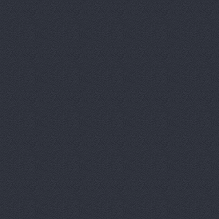
Волга, маг
Восточный 
Гавань авт
ГАЗ Дварис
Газ, ООО, 
ГАЗ-Кавказ
Гарант-Авт
ДвижОК, ма
Деталь авт
Дизель мас