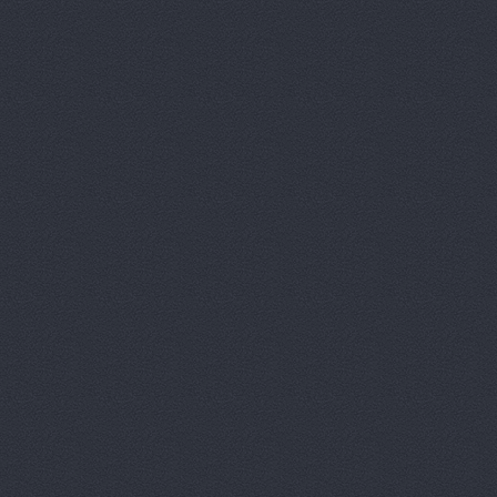
Авто Япони
Авто Япони
АВТО-АЛЬЯ
Авто-масте
Авто-старт
АВТОАПТЕК
Автобан, а
Автозапчас
АВТОКЛУБ,
Автокомпл