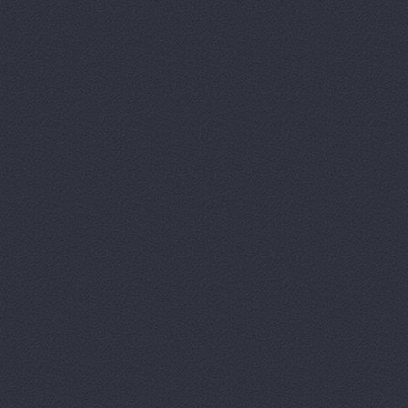
Вираж, маг
Волга, маг
Восточный 
Гавань авт
ГАЗ Дварис
Газ, ООО, 
ГАЗ-Кавказ
Гарант-Авт
ДвижОК, ма
Деталь авт