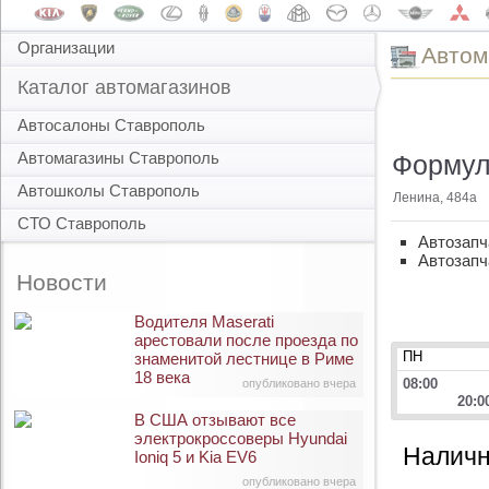
Организации
Автом
Каталог автомагазинов
Автосалоны Ставрополь
Автомагазины Ставрополь
Формула
Автошколы Ставрополь
Ленина, 484а
СТО Ставрополь
Автозапч
Автозапч
Новости
Водителя Maserati
арестовали после проезда по
ПН
знаменитой лестнице в Риме
18 века
08:00
опубликовано вчера
20:0
В США отзывают все
электрокроссоверы Hyundai
Наличн
Ioniq 5 и Kia EV6
опубликовано вчера