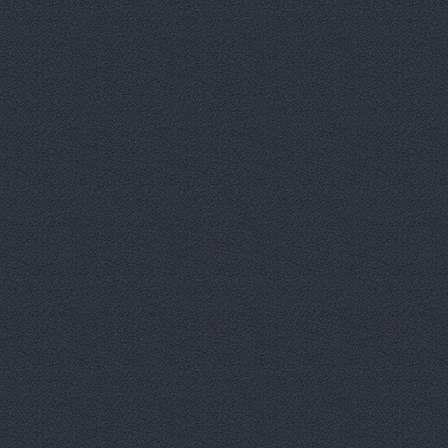
Аксель-К, 
Аксель-К, 
Бавария М
БАНЗАЙ АВ
Бауэр-Ста
Бизон-Трей
Большегруз
В Dеталях,
ВЕМА, ООО
Вираж, маг