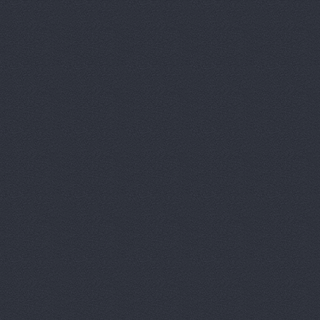
Автомагаз
Автомаркет
Автомаркет
Автомиг, м
АВТОПИЛОТ
Автопитер,
АВТОСАЛОН
АвтоСтиль,
АвтоТайм,
Автотор-юг