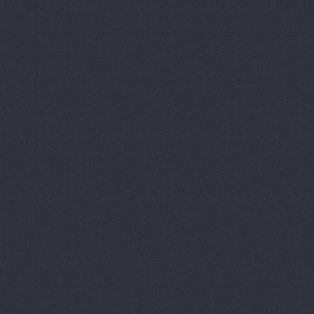
Дизель мас
Евгения, т
Европа Авт
За рулем+,
Запчасти-Ю
Интер-Авто
ИТИРУС, О
КАМАЗ-При
КАМРТИ, ЗА
КАСТ, торг