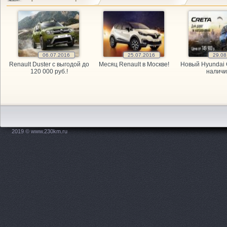
GARAGE, а
GARAGE, а
06.07.2016
25.07.2016
29.08
GARAGE, а
Renault Duster с выгодой до
Месяц Renault в Москве!
Новый Hyundai 
120 000 руб.!
наличи
Kitai Avto,
KITAY-AVTO
Maxdrive, 
2019 © www.230km.ru
OPEL, мага
PitStop, а
Plusavto, 
Prime Gear