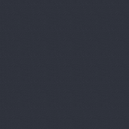
Китайский 
Корвет, ав
Кореец, ма
Корея Авто
ЛБР-АгроМ
Лидер, авт
М-Центр, 
Магазин ав
Магазин а
Магазин ав
Магазин ав