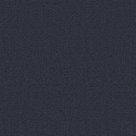
Авто Клонд
Авто Япони
Авто Япони
АВТО-АЛЬЯ
Авто-масте
Авто-старт
АВТОАПТЕК
Автобан, а
Автозапчас
АВТОКЛУБ,