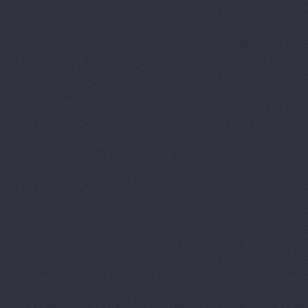
Автокомпл
Автокомпле
Автокомпле
Автокомпле
Автолайн, 
АВТОЛИГА,
АвтоЛюксС
Автомагази
Автомагази
Автомагази
Автомагази