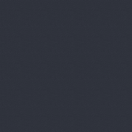
ReMark, то
RMS-AUTO,
Spare-Syst
StarAvto, 
VIRBAC Ав
X-DRIVE, 
ААА моторс
Авангард, 
Авангард-А
Аврам-Авто