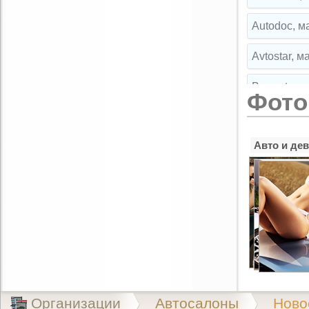
Autodoc, м
Avtostar, 
Broparts, 
Фото
Broparts, 
Авто и де
Buksir, ма
Cartuning,
CLIPST.RU,
EMEX, маг
Exist.ru, 
Exist.ru, 
Организации
Автосалоны
Ново