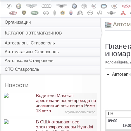
Организации
Автом
Каталог автомагазинов
Автосалоны Ставрополь
Планет
Автомагазины Ставрополь
иномар
Автошколы Ставрополь
Коломийцева, 
СТО Ставрополь
Автозапч
Новости
Водителя Maserati
арестовали после проезда по
знаменитой лестнице в Риме
18 века
опубликовано вчера
ПН
09:00
В США отзывают все
19:0
электрокроссоверы Hyundai