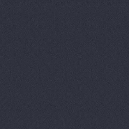
Деталь авт
Дизель мас
Евгения, т
Европа Авт
За рулем+,
Запчасти-Ю
Интер-Авто
ИТИРУС, О
КАМАЗ-При
КАМРТИ, ЗА