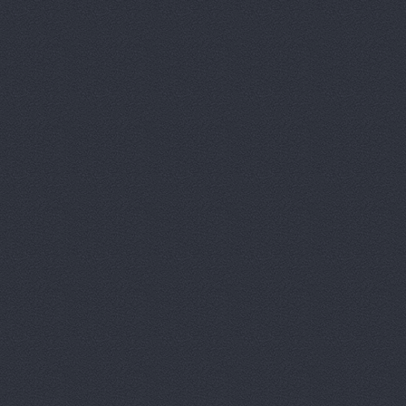
КАСТ, торг
Китайский 
Корвет, ав
Кореец, ма
Корея Авто
ЛБР-АгроМ
Лидер, авт
М-Центр, 
Магазин ав
Магазин а