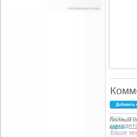
опубликовано вчера
Комм
Добавить 
Ваше имя:
*
Есть что
Полный сп
находитс
E-mail:
*
карте
:
Ваше мн