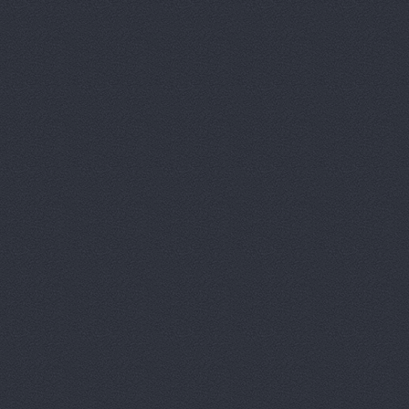
АвтоТайм,
Автотор-юг
Автотрансс
Автоцентр,
Автоцентр
Автоэлектр
Агро-Маст
Агрокедр, 
Агромаш-оп
Агротехник
Агротехник