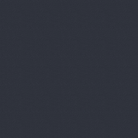
АВТОКЛУБ,
Автокомпл
Автокомпле
Автокомпле
Автокомпле
Автолайн, 
АВТОЛИГА,
АвтоЛюксС
Автомагази
Автомагази