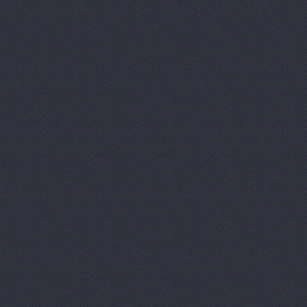
Вираж, маг
Вираж, маг
Волга, маг
Восточный 
Гавань авт
ГАЗ Дварис
Газ, ООО, 
ГАЗ-Кавказ
Гарант-Авт
ДвижОК, ма