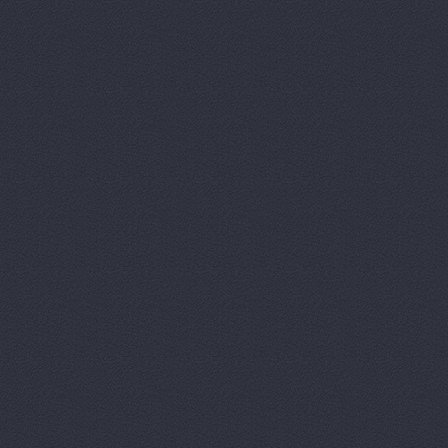
Аврам-Авто
Авто Клонд
Авто Япони
Авто Япони
АВТО-АЛЬЯ
Авто-масте
Авто-старт
АВТОАПТЕК
Автобан, а
Автозапчас