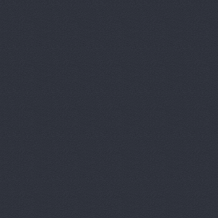
АгроЭкспе
Аксель-К, 
Аксель-К, 
Бавария М
БАНЗАЙ АВ
Бауэр-Ста
Бизон-Трей
Большегруз
В Dеталях,
ВЕМА, ООО