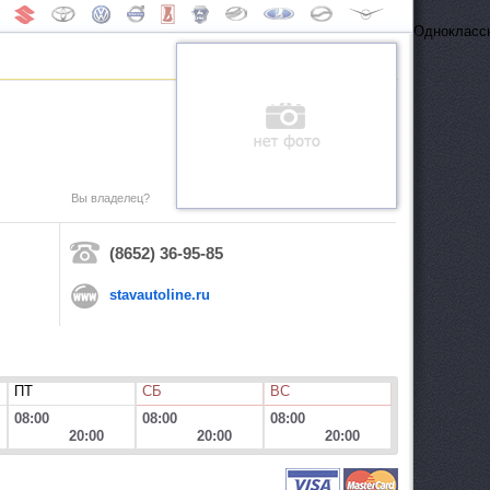
Одноклассн
Вы владелец?
(8652) 36-95-85
stavautoline.ru
ПТ
СБ
ВС
08:00
08:00
08:00
20:00
20:00
20:00