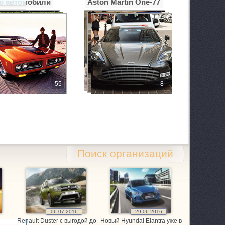
о автомобили
Aston Martin One-77
55
8
 1/2
Поиск организаций
06.07.2016
29.06.2016
Renault Duster с выгодой до
Новый Hyundai Elantra уже в