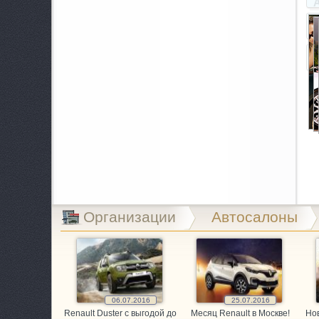
A
B
B
B
C
C
E
Организации
Автосалоны
E
E
06.07.2016
25.07.2016
G
Renault Duster с выгодой до
Месяц Renault в Москве!
Нов