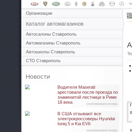
Организации
Каталог автомагазинов
Автосалоны Ставрополь
Автомагазины Ставрополь
А
Автошколы Ставрополь
Тр
СТО Ставрополь
Новости
Водителя Maserati
арестовали после проезда по
знаменитой лестнице в Риме
18 века
опубликовано вчера
0
В США отзывают все
электрокроссоверы Hyundai
Ioniq 5 и Kia EV6
опубликовано вчера
Н