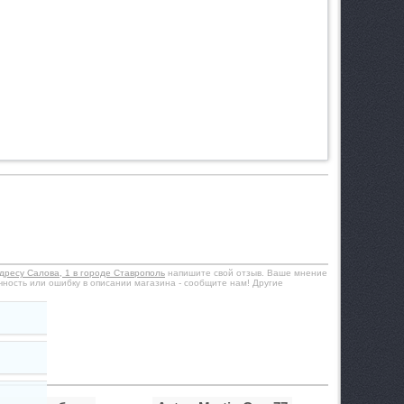
дресу Салова, 1 в городе Ставрополь
напишите свой отзыв. Ваше мнение
чность или ошибку в описании магазина - сообщите нам! Другие