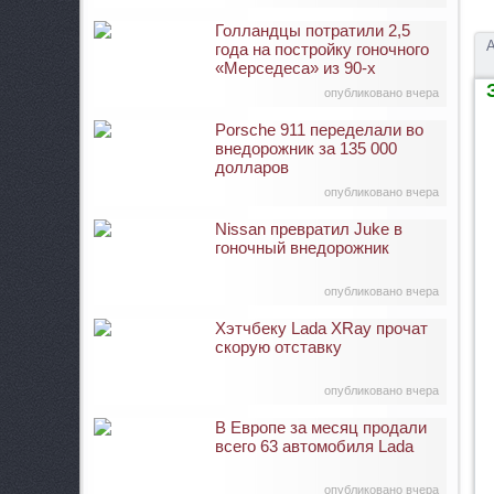
Голландцы потратили 2,5
А
года на постройку гоночного
«Мерседеса» из 90-х
З
опубликовано вчера
Porsche 911 переделали во
внедорожник за 135 000
долларов
опубликовано вчера
Nissan превратил Juke в
гоночный внедорожник
опубликовано вчера
Хэтчбеку Lada XRay прочат
скорую отставку
опубликовано вчера
В Европе за месяц продали
всего 63 автомобиля Lada
опубликовано вчера