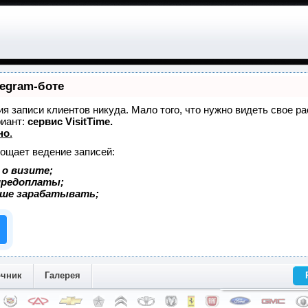
legram-боте
ния записи клиентов никуда. Мало того, что нужно видеть свое р
риант:
сервис VisitTime.
но
.
рощает ведение записей:
 о визите;
 предоплаты;
ьше зарабатывать;
очник
Галерея