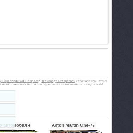
у Параллельный 1-й проезд, 8 в городе Ставрополь
напишите свой отзыв.
аметили неточность или ошибку в описании магазина - сообщите нам!
о автомобили
Aston Martin One-77