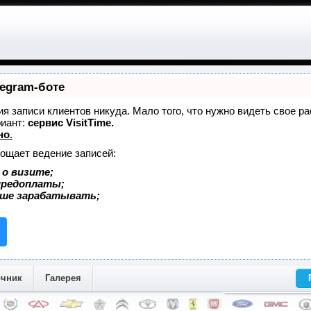
legram-боте
ния записи клиентов никуда. Мало того, что нужно видеть свое р
риант:
сервис VisitTime.
но
.
рощает ведение записей:
 о визите;
 предоплаты;
ьше зарабатывать;
очник
Галерея