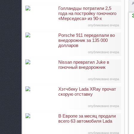
А
Голландцы потратили 2,5
года на постройку гоночного
З
«Мерседеса» из 90-х
опубликовано вчера
Porsche 911 переделали во
внедорожник за 135 000
долларов
опубликовано вчера
Nissan превратил Juke в
гоночный внедорожник
опубликовано вчера
Хэтчбеку Lada XRay прочат
скорую отставку
опубликовано вчера
В Европе за месяц продали
всего 63 автомобиля Lada
опубликовано вчера