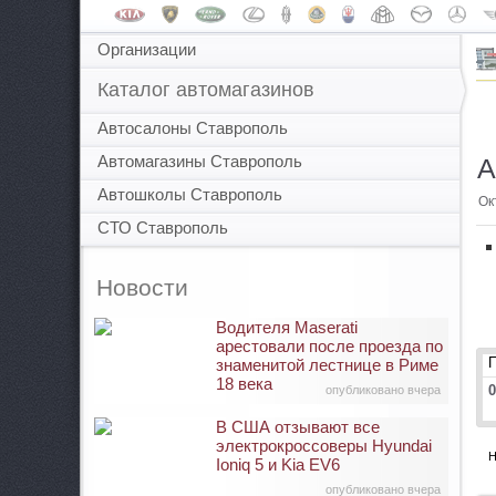
Организации
Каталог автомагазинов
Автосалоны Ставрополь
Автомагазины Ставрополь
А
Автошколы Ставрополь
Ок
СТО Ставрополь
Новости
Водителя Maserati
арестовали после проезда по
знаменитой лестнице в Риме
18 века
0
опубликовано вчера
В США отзывают все
электрокроссоверы Hyundai
Н
Ioniq 5 и Kia EV6
опубликовано вчера