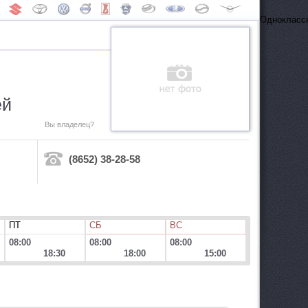
Одноклассн
ей
Вы владелец?
(8652) 38-28-58
ПТ
СБ
ВС
08:00
08:00
08:00
18:30
18:00
15:00