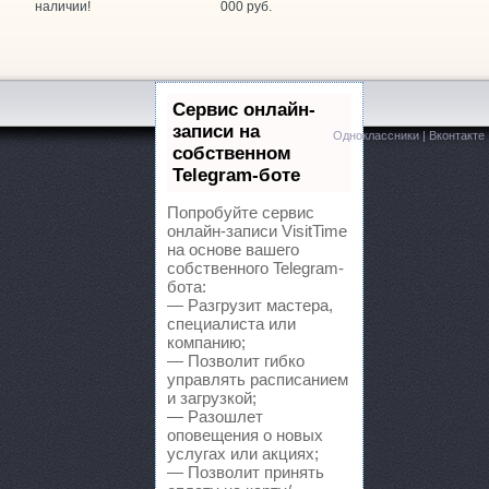
наличии!
000 руб.
ARAGE, автотехцентр
Кулакова проспект, 18/5
itai Avto, автотехцентр
Ленина, 431/5 к2
Сервис онлайн-
записи на
Одноклассники
|
Вконтакте
ITAY-AVTO, магазин автозапчастей для китайских автомоб
собственном
Telegram-боте
axdrive, автокомплекс
Кулакова проспект, 18ж
Попробуйте сервис
онлайн-записи VisitTime
PEL, магазин автозапчастей
Лермонтова, 343
на основе вашего
собственного Telegram-
itStop, автоцентр
бота:
Дзержинского, 2/2
— Разгрузит мастера,
специалиста или
lusavto, магазин автозапчастей для Opel, Chevrolet, Daewoo
компанию;
— Позволит гибко
управлять расписанием
rime Gear, магазин автозапчастей
Параллельный 1-й проезд, 8
и загрузкой;
— Разошлет
eMark, торгово-сервисный центр для Chevrolet, Honda, Sub
оповещения о новых
услугах или акциях;
— Позволит принять
MS-AUTO, интернет-магазин автозапчастей
Тухачевского, 10а