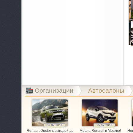
A
B
B
B
C
C
E
Организации
Автосалоны
E
E
G
06.07.2016
25.07.2016
Renault Duster с выгодой до
Месяц Renault в Москве!
Нов
G