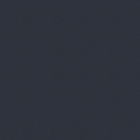
Автотрансс
Автоцентр,
Автоцентр
Автоэлектр
Агро-Маст
Агрокедр, 
Агромаш-оп
Агротехник
Агротехник
АгроЭкспе