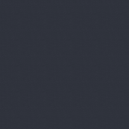
Дизель мас
Евгения, т
Европа Авт
За рулем+,
Запчасти-Ю
Интер-Авто
ИТИРУС, О
КАМАЗ-При
КАМРТИ, ЗА
КАСТ, торг