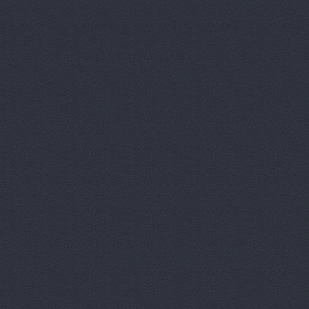
Авто Клонд
Авто Япони
Авто Япони
АВТО-АЛЬЯ
Авто-масте
Авто-старт
АВТОАПТЕК
Автобан, а
Автозапчас
АВТОКЛУБ,