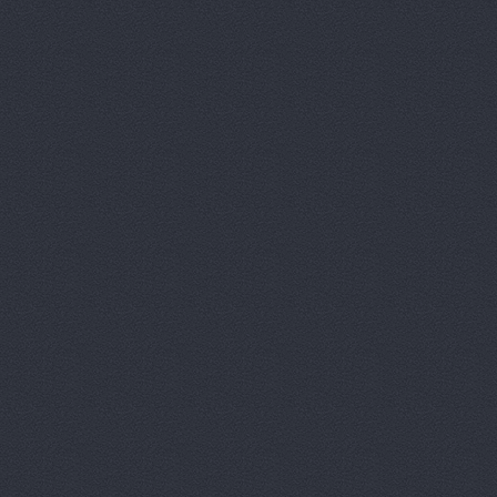
Вираж, маг
Волга, маг
Восточный 
Гавань авт
ГАЗ Дварис
Газ, ООО, 
ГАЗ-Кавказ
Гарант-Авт
ДвижОК, ма
Деталь авт