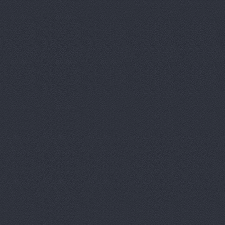
Автомагаз
Автомаркет
Автомаркет
Автомиг, м
АВТОПИЛОТ
Автопитер,
АВТОСАЛОН
АвтоСтиль,
АвтоТайм,
Автотор-юг