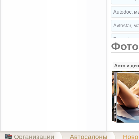
Autodoc, м
Avtostar, 
Broparts, 
Фото
Broparts, 
Авто и де
Buksir, ма
Cartuning,
CLIPST.RU,
EMEX, маг
Exist.ru, 
Exist.ru, 
Организации
Автосалоны
Ново