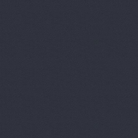
Аксель-К, 
Аксель-К, 
Бавария М
БАНЗАЙ АВ
Бауэр-Ста
Бизон-Трей
Большегруз
В Dеталях,
ВЕМА, ООО
Вираж, маг