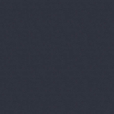
Автокомпл
Автокомпле
Автокомпле
Автокомпле
Автолайн, 
АВТОЛИГА,
АвтоЛюксС
Автомагази
Автомагази
Автомагази
Автомагази