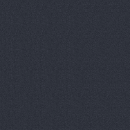
Китайский 
Корвет, ав
Кореец, ма
Корея Авто
ЛБР-АгроМ
Лидер, авт
М-Центр, 
Магазин ав
Магазин а
Магазин ав
Магазин ав