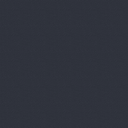
ReMark, то
RMS-AUTO,
Spare-Syst
StarAvto, 
VIRBAC Ав
X-DRIVE, 
ААА моторс
Авангард, 
Авангард-А
Аврам-Авто