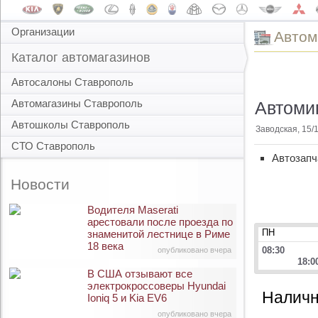
Организации
Автом
Каталог автомагазинов
Автосалоны Ставрополь
Автомагазины Ставрополь
Автомиг
Автошколы Ставрополь
Заводская, 15/
СТО Ставрополь
Автозапч
Новости
Водителя Maserati
арестовали после проезда по
ПН
знаменитой лестнице в Риме
18 века
08:30
опубликовано вчера
18:0
В США отзывают все
электрокроссоверы Hyundai
Наличн
Ioniq 5 и Kia EV6
опубликовано вчера