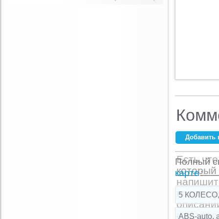
Комм
Добавить 
Ваше имя:
*
Есть что
Полный сп
который 
E-mail:
*
карте
:
напишит
посетите
5 КОЛЕСО,
описани
Комментарий:
в катало
ABS-auto, 