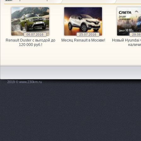
GARAGE, а
GARAGE, а
06.07.2016
25.07.2016
29.08
GARAGE, а
Renault Duster с выгодой до
Месяц Renault в Москве!
Новый Hyundai 
120 000 руб.!
наличи
Kitai Avto,
KITAY-AVTO
Maxdrive, 
2019 © www.230km.ru
OPEL, мага
PitStop, а
Plusavto, 
Prime Gear