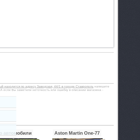
ый находится по адресу Заводская, 44/1 в городе Ставрополь
напишите
 А если Вы заметили неточность или ошибку в описании магазина -
о автомобили
Aston Martin One-77