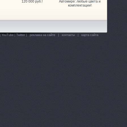
120 000 руб.!
Автомире: любые цвета и
комплектации!
|
YouTube
|
Twitter
|
реклама на сайте
|
контакты
|
карта сайта
илей
Ленина, 431/5 к2
Лермонтова, 185
aru
Юго-Западный 1-й проезд, 2е