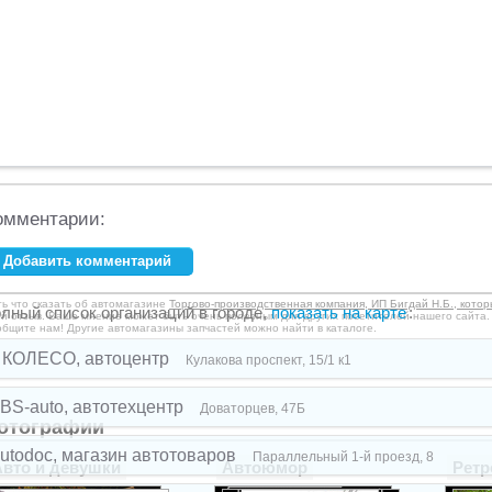
омментарии:
Добавить комментарий
аше имя:
*
ть что сказать об автомагазине
Торгово-производственная компания, ИП Бигдай Н.Б., котор
лный список организаций в городе,
показать на карте
:
ой отзыв. Ваше мнение может быть очень полезным для других посетителей нашего сайта.
общите нам! Другие автомагазины запчастей можно найти в каталоге.
mail:
*
 КОЛЕСО, автоцентр
Кулакова проспект, 15/1 к1
BS-auto, автотехцентр
Доваторцев, 47Б
мментарий:
отографии
utodoc, магазин автотоваров
Параллельный 1-й проезд, 8
Авто и девушки
Автоюмор
Ретр