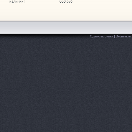
ARAGE, автотехцентр
Промышленная 5-я, 7
наличии!
000 руб.
ARAGE, автотехцентр
Кулакова проспект, 18/5
itai Avto, автотехцентр
Ленина, 431/5 к2
Одноклассники
|
Вконтакте
ITAY-AVTO, магазин автозапчастей для китайских автомоб
axdrive, автокомплекс
Кулакова проспект, 18ж
PEL, магазин автозапчастей
Лермонтова, 343
itStop, автоцентр
Дзержинского, 2/2
lusavto, магазин автозапчастей для Opel, Chevrolet, Daewoo
rime Gear, магазин автозапчастей
Параллельный 1-й проезд, 8
eMark, торгово-сервисный центр для Chevrolet, Honda, Sub
MS-AUTO, интернет-магазин автозапчастей
Тухачевского, 10а