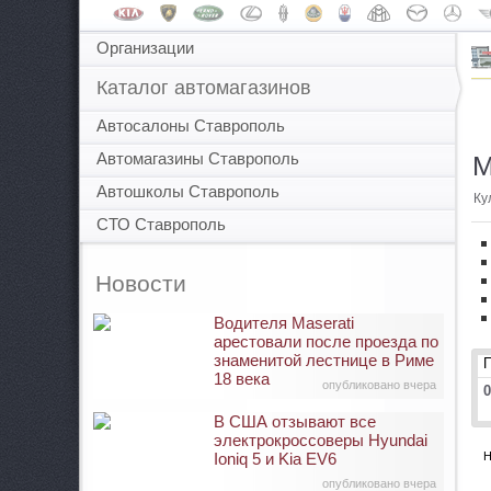
Организации
Каталог автомагазинов
Автосалоны Ставрополь
Автомагазины Ставрополь
М
Автошколы Ставрополь
Ку
СТО Ставрополь
Новости
Водителя Maserati
арестовали после проезда по
знаменитой лестнице в Риме
18 века
опубликовано вчера
0
В США отзывают все
электрокроссоверы Hyundai
Ioniq 5 и Kia EV6
Н
опубликовано вчера