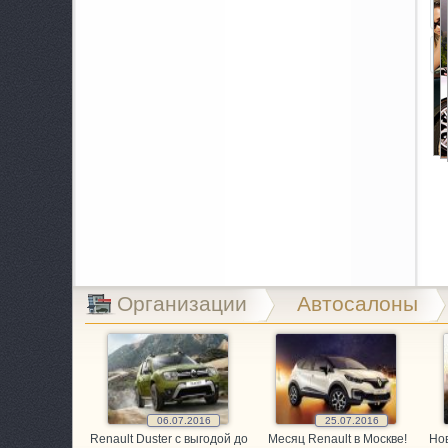
A
B
B
B
C
C
E
Организации
Автосалоны
E
E
G
06.07.2016
25.07.2016
Renault Duster с выгодой до
Месяц Renault в Москве!
Нов