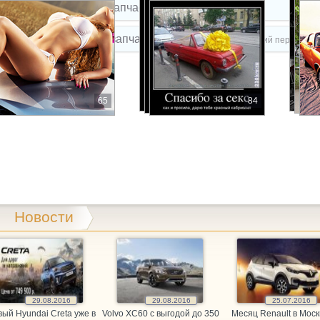
vtostar, магазин автозапчастей
Буйнакского пер, 2з
roparts, магазин автозапчастей
Михайловск, Кавказский пер, 5в к1
roparts, магазин автозапчастей
Юго-Западный 2-й проезд, 1
uksir, магазин автозапчастей
65
84
Гражданская, 9
artuning, автоцентр
Пирогова, 53
LIPST.RU, магазин автозапчастей для иномарок
Пионерская,
MEX, магазин автозапчастей
Параллельный 1-й проезд, 8
Новости
xist.ru, магазин автозапчастей
Кулакова проспект, 37а
xist.ru, магазин автозапчастей
Юго-Западный 2-й проезд, 3
ARAGE, автотехцентр
Доваторцев, 38г
29.08.2016
29.08.2016
25.07.2016
ый Hyundai Creta уже в
Volvo XC60 c выгодой до 350
Месяц Renault в Моск