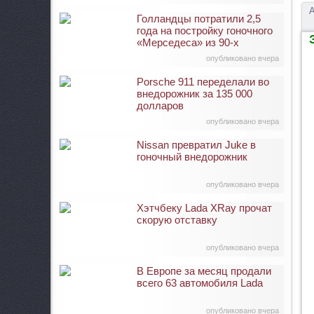
А
Голландцы потратили 2,5
года на постройку гоночного
З
«Мерседеса» из 90-х
опубликовано вчера
Porsche 911 переделали во
внедорожник за 135 000
долларов
опубликовано вчера
Nissan превратил Juke в
гоночный внедорожник
опубликовано вчера
Хэтчбеку Lada XRay прочат
скорую отставку
опубликовано вчера
В Европе за месяц продали
всего 63 автомобиля Lada
опубликовано вчера