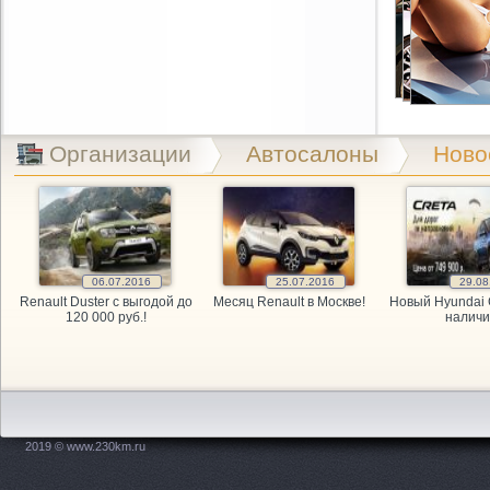
Plusavto, 
Prime Gear
ReMark, то
Организации
Автосалоны
Ново
RMS-AUTO,
Spare-Syst
StarAvto, 
06.07.2016
25.07.2016
29.08
Renault Duster с выгодой до
Месяц Renault в Москве!
Новый Hyundai 
VIRBAC Ав
120 000 руб.!
наличи
X-DRIVE, 
ААА моторс
2019 © www.230km.ru
Авангард, 