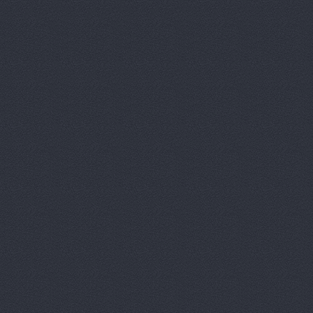
Авангард-А
Аврам-Авто
Авто Клонд
Авто Япони
Авто Япони
АВТО-АЛЬЯ
Авто-масте
Авто-старт
АВТОАПТЕК
Автобан, а