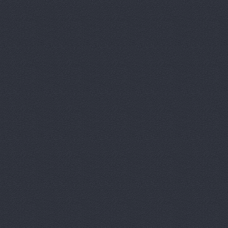
Автозапчас
АВТОКЛУБ,
Автокомпл
Автокомпле
Автокомпле
Автокомпле
Автолайн, 
АВТОЛИГА,
АвтоЛюксС
Автомагази
Автомагази