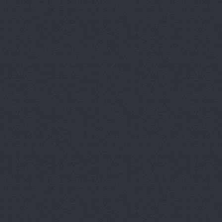
Агротехник
АгроЭкспе
Аксель-К, 
Аксель-К, 
Бавария М
БАНЗАЙ АВ
Бауэр-Ста
Бизон-Трей
Большегруз
В Dеталях,