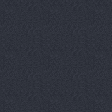
КАМРТИ, ЗА
КАСТ, торг
Китайский 
Корвет, ав
Кореец, ма
Корея Авто
ЛБР-АгроМ
Лидер, авт
М-Центр, 
Магазин ав
Магазин а