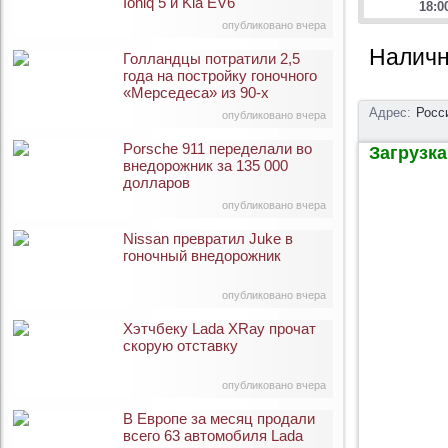
Ioniq 5 и Kia EV6
18:0
опубликовано вчера
Наличн
Голландцы потратили 2,5
года на постройку гоночного
«Мерседеса» из 90-х
Адрес:
Росс
опубликовано вчера
Porsche 911 переделали во
Загрузка 
внедорожник за 135 000
долларов
опубликовано вчера
Nissan превратил Juke в
гоночный внедорожник
опубликовано вчера
Хэтчбеку Lada XRay прочат
скорую отставку
опубликовано вчера
В Европе за месяц продали
всего 63 автомобиля Lada