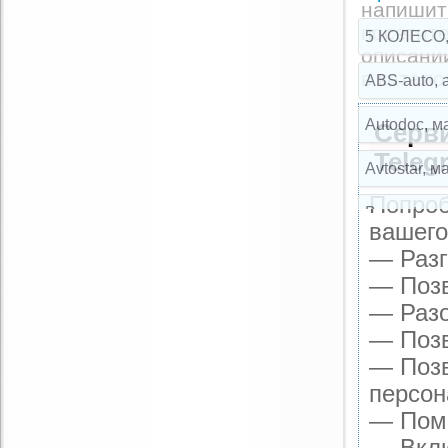
напишит
посетите
5 КОЛЕСО,
описани
Комментарий:
в катало
ABS-auto, 
Autodoc, м
Серви
Teleg
Avtostar, 
Попроб
Broparts, 
вашего
— Разг
Broparts, 
— Позв
Buksir, ма
— Разо
— Позв
Cartuning,
— Позв
CLIPST.RU,
персон
— Помо
EMEX, маг
— Вклю