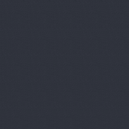
ВЕМА, ООО
Вираж, маг
Вираж, маг
Волга, маг
Восточный 
Гавань авт
ГАЗ Дварис
Газ, ООО, 
ГАЗ-Кавказ
Гарант-Авт