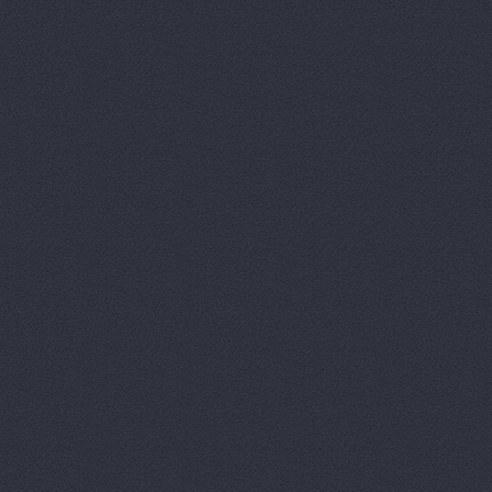
ДвижОК, ма
Деталь авт
Дизель мас
Евгения, т
Европа Авт
За рулем+,
Запчасти-Ю
Интер-Авто
ИТИРУС, О
КАМАЗ-При