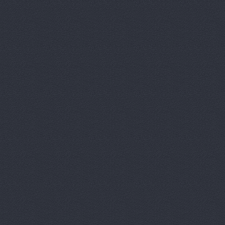
АвтоТайм,
Автотор-юг
Автотрансс
Автоцентр,
Автоцентр
Автоэлектр
Агро-Маст
Агрокедр, 
Агромаш-оп
Агротехник