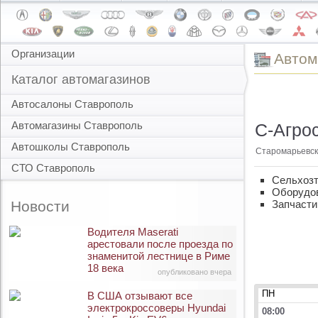
Организации
Автом
Каталог автомагазинов
Автосалоны Ставрополь
Автомагазины Ставрополь
С-Агро
Автошколы Ставрополь
Старомарьевск
СТО Ставрополь
Сельхозт
Оборудов
Новости
Запчасти
Водителя Maserati
арестовали после проезда по
знаменитой лестнице в Риме
18 века
опубликовано вчера
ПН
В США отзывают все
электрокроссоверы Hyundai
08:00