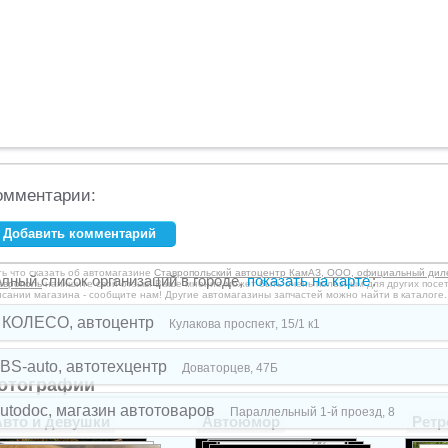
омментарии:
Добавить комментарий
аше имя:
*
ть что сказать об автомагазине
Ставропольский автоцентр КамАЗ, ООО, официальный дилер,
лный список организаций в городе,
показать на карте
:
аврополь
напишите свой отзыв. Ваше мнение может быть очень полезным для других посет
исании магазина - сообщите нам! Другие автомагазины запчастей можно найти в каталоге.
mail:
*
 КОЛЕСО, автоцентр
Кулакова проспект, 15/1 к1
BS-auto, автотехцентр
Доваторцев, 47Б
мментарий:
отографии
utodoc, магазин автотоваров
Параллельный 1-й проезд, 8
Авто и девушки
Автоюмор
Ретр