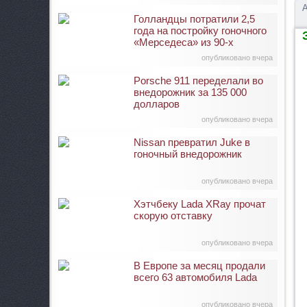
А
Голландцы потратили 2,5
года на постройку гоночного
З
«Мерседеса» из 90-х
опубликовано вчера
Porsche 911 переделали во
внедорожник за 135 000
долларов
опубликовано вчера
Nissan превратил Juke в
гоночный внедорожник
опубликовано вчера
Хэтчбеку Lada XRay прочат
скорую отставку
опубликовано вчера
В Европе за месяц продали
всего 63 автомобиля Lada
опубликовано вчера