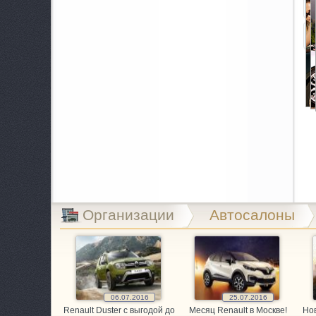
A
B
B
B
C
C
E
Организации
Автосалоны
E
E
G
06.07.2016
25.07.2016
Renault Duster с выгодой до
Месяц Renault в Москве!
Нов
G