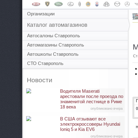
Организации
Каталог автомагазинов
Автосалоны Ставрополь
Автомагазины Ставрополь
М
Автошколы Ставрополь
Ст
СТО Ставрополь
Новости
Водителя Maserati
арестовали после проезда по
знаменитой лестнице в Риме
18 века
0
опубликовано вчера
В США отзывают все
электрокроссоверы Hyundai
Н
Ioniq 5 и Kia EV6
опубликовано вчера