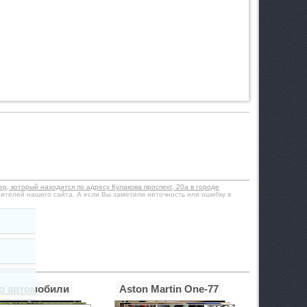
 который находится по адресу Кулакова проспект, 20а в городе
ителей нашего сайта. А если Вы заметили неточность или ошибку в
о автомобили
Aston Martin One-77