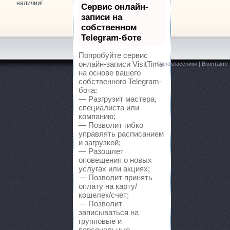
наличии!
Сервис онлайн-
записи на
ARAGE, автотехцентр
Кулакова проспект, 18/5
собственном
Telegram-боте
itai Avto, автотехцентр
Ленина, 431/5 к2
Попробуйте сервис
онлайн-записи VisitTime
Одноклассники
|
Вконтакте
ITAY-AVTO, магазин автозапчастей для китайских автомоб
на основе вашего
собственного Telegram-
axdrive, автокомплекс
бота:
Кулакова проспект, 18ж
— Разгрузит мастера,
специалиста или
PEL, магазин автозапчастей
Лермонтова, 343
компанию;
— Позволит гибко
управлять расписанием
itStop, автоцентр
Дзержинского, 2/2
и загрузкой;
— Разошлет
lusavto, магазин автозапчастей для Opel, Chevrolet, Daewoo
оповещения о новых
услугах или акциях;
— Позволит принять
rime Gear, магазин автозапчастей
Параллельный 1-й проезд, 8
оплату на карту/
кошелек/счет;
eMark, торгово-сервисный центр для Chevrolet, Honda, Sub
— Позволит
записываться на
групповые и
MS-AUTO, интернет-магазин автозапчастей
Тухачевского, 10а
персональные