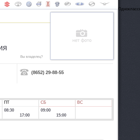
Одноклассн
ия
Вы владелец?
(8652) 29-88-55
ПТ
СБ
ВС
08:30
09:00
17:00
15:00