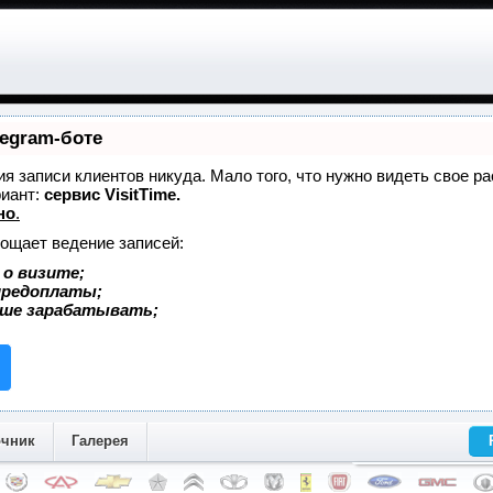
legram-боте
ния записи клиентов никуда. Мало того, что нужно видеть свое р
риант:
сервис VisitTime.
но
.
рощает ведение записей:
 о визите;
 предоплаты;
ьше зарабатывать;
очник
Галерея