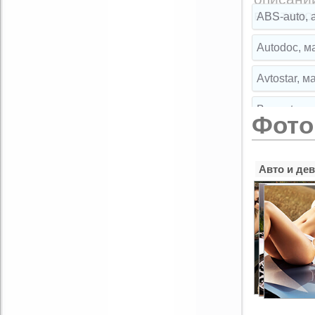
в катало
ABS-auto, 
Autodoc, м
Avtostar, 
Broparts, 
Фото
Broparts, 
Авто и де
Buksir, ма
Cartuning,
CLIPST.RU,
EMEX, маг
Exist.ru, 