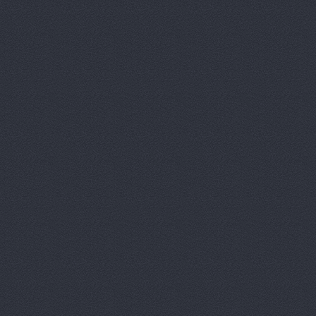
Дизель мас
Евгения, т
Европа Авт
За рулем+,
Запчасти-Ю
Интер-Авто
ИТИРУС, О
КАМАЗ-При
КАМРТИ, ЗА
КАСТ, торг