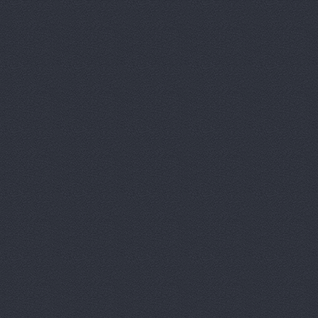
Автомагази
Автомагаз
Автомаркет
Автомаркет
Автомиг, м
АВТОПИЛОТ
Автопитер,
АВТОСАЛОН
АвтоСтиль,
АвтоТайм,