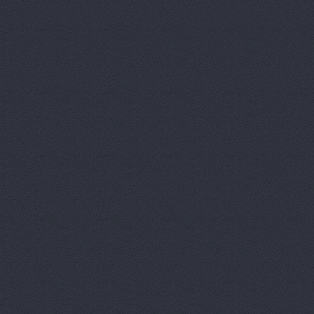
Автотор-юг
Автотрансс
Автоцентр,
Автоцентр
Автоэлектр
Агро-Маст
Агрокедр, 
Агромаш-оп
Агротехник
Агротехник