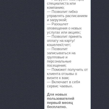
Prime Gear
специалиста или
компанию;
— Позволит гибко
ReMark, то
управлять расписанием
и загрузкой;
RMS-AUTO,
— Разошлет
оповещения о новых
услугах или акциях;
Spare-Syst
— Позволит принять
оплату на карту/
кошелек/счет;
StarAvto, 
— Позволит
записываться на
VIRBAC Ав
групповые и
персональные
посещения;
X-DRIVE, 
— Поможет получить от
клиента отзывы о
ААА моторс
визите к вам;
— Включает в себя
сервис чаевых.
Авангард, 
Для новых
Авангард-А
пользователей
первый месяц
бесплатно.
Аврам-Авто