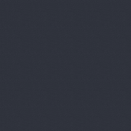
Автокомпл
Автокомпле
Автокомпле
Автокомпле
Автолайн, 
АВТОЛИГА,
АвтоЛюксС
Автомагази
Автомагази
Автомагази