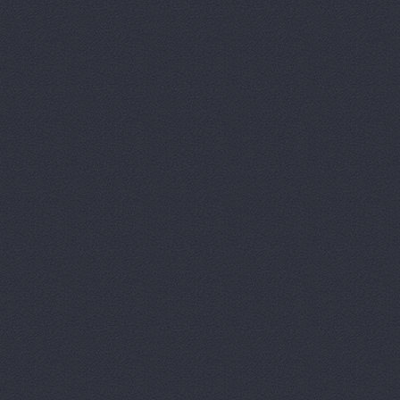
АгроЭкспе
Аксель-К, 
Аксель-К, 
Бавария М
БАНЗАЙ АВ
Бауэр-Ста
Бизон-Трей
Большегруз
В Dеталях,
ВЕМА, ООО