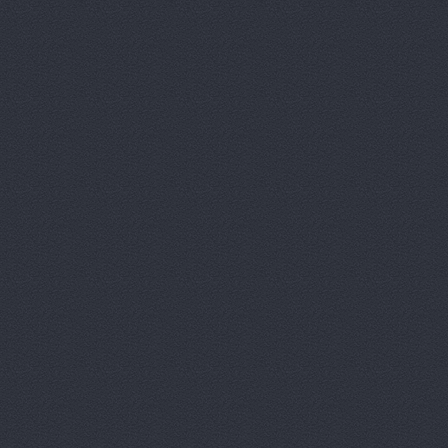
Вираж, маг
Вираж, маг
Волга, маг
Восточный 
Гавань авт
ГАЗ Дварис
Газ, ООО, 
ГАЗ-Кавказ
Гарант-Авт
ДвижОК, ма
Деталь авт