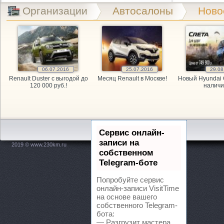
Exist.ru, 
Организации
Автосалоны
Ново
GARAGE, а
GARAGE, а
06.07.2016
25.07.2016
29.08
GARAGE, а
Renault Duster с выгодой до
Месяц Renault в Москве!
Новый Hyundai 
120 000 руб.!
наличи
Kitai Avto,
KITAY-AVTO
Сервис онлайн-
Maxdrive, 
записи на
2019 © www.230km.ru
собственном
OPEL, мага
Telegram-боте
Попробуйте сервис
PitStop, а
онлайн-записи VisitTime
на основе вашего
собственного Telegram-
Plusavto, 
бота:
— Разгрузит мастера,