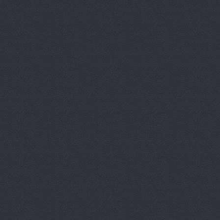
Китайский 
Корвет, ав
Кореец, ма
Корея Авто
ЛБР-АгроМ
Лидер, авт
М-Центр, 
Магазин ав
Магазин а
Магазин ав