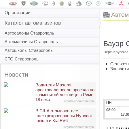
Организации
Автом
Каталог автомагазинов
Автосалоны Ставрополь
Автомагазины Ставрополь
Бауэр-
Автошколы Ставрополь
Верхнерусское,
СТО Ставрополь
Сельхозт
Запчасти
Новости
Водителя Maserati
арестовали после проезда по
знаменитой лестнице в Риме
18 века
опубликовано вчера
ПН
08:00
В США отзывают все
17:0
электрокроссоверы Hyundai
Ioniq 5 и Kia EV6
опубликовано вчера