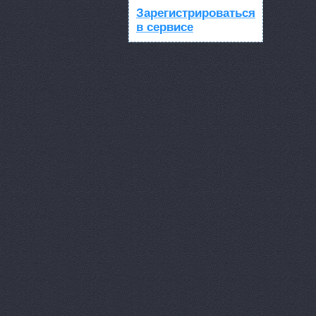
Зарегистрироваться
в сервисе
Авто Клонд
Авто Япони
Авто Япони
АВТО-АЛЬЯ
Авто-масте
Авто-старт
АВТОАПТЕК
Автобан, а
Автозапчас
АВТОКЛУБ,