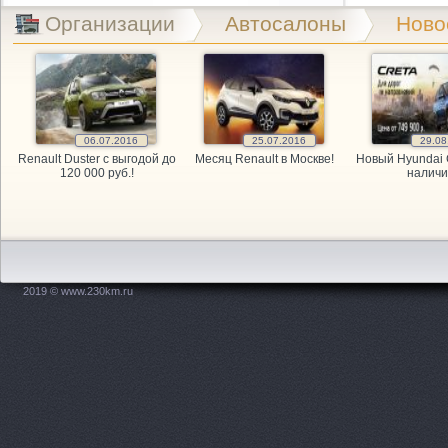
Exist.ru, 
Организации
Автосалоны
Ново
GARAGE, а
GARAGE, а
06.07.2016
25.07.2016
29.08
GARAGE, а
Renault Duster с выгодой до
Месяц Renault в Москве!
Новый Hyundai 
120 000 руб.!
наличи
Kitai Avto,
KITAY-AVTO
Maxdrive, 
2019 © www.230km.ru
OPEL, мага
PitStop, а
Plusavto, 