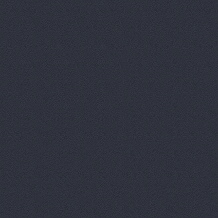
АгроЭкспе
Аксель-К, 
Аксель-К, 
Бавария М
БАНЗАЙ АВ
Бауэр-Ста
Бизон-Трей
Большегруз
В Dеталях,
ВЕМА, ООО