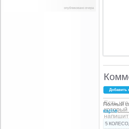
опубликовано вчера
Комм
Добавить 
Ваше имя:
*
Есть что
Полный сп
который 
E-mail:
*
карте
:
напишит
посетите
5 КОЛЕСО,