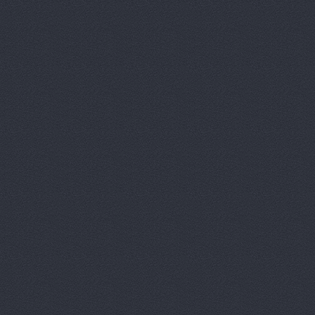
Автотор-юг
Автотрансс
Автоцентр,
Автоцентр
Автоэлектр
Агро-Маст
Агрокедр, 
Агромаш-оп
Агротехник
Агротехник