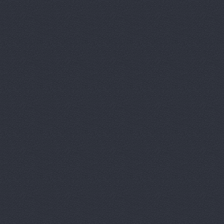
Аврам-Авто
Авто Клонд
Авто Япони
Авто Япони
АВТО-АЛЬЯ
Авто-масте
Авто-старт
АВТОАПТЕК
Автобан, а
Автозапчас
АВТОКЛУБ,