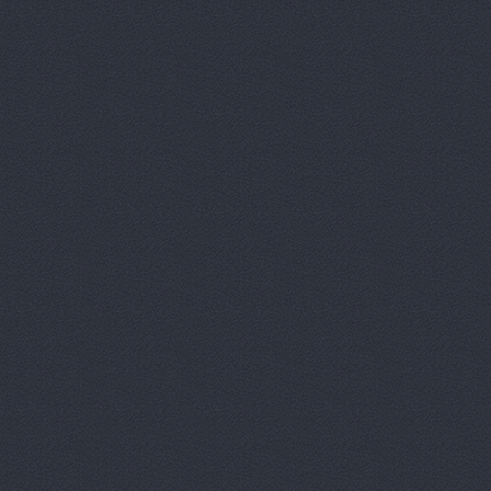
Дизель мас
Евгения, т
Европа Авт
За рулем+,
Запчасти-Ю
Интер-Авто
ИТИРУС, О
КАМАЗ-При
КАМРТИ, ЗА
КАСТ, торг