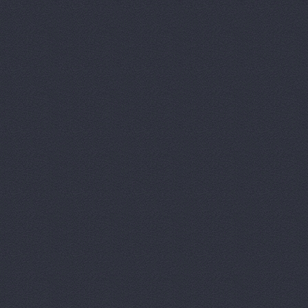
Вираж, маг
Вираж, маг
Волга, маг
Восточный 
Гавань авт
ГАЗ Дварис
Газ, ООО, 
ГАЗ-Кавказ
Гарант-Авт
ДвижОК, ма
Деталь авт