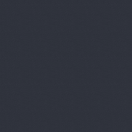
Китайский 
Корвет, ав
Кореец, ма
Корея Авто
ЛБР-АгроМ
Лидер, авт
М-Центр, 
Магазин ав
Магазин а
Магазин ав