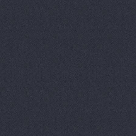
Автокомпл
Автокомпле
Автокомпле
Автокомпле
Автолайн, 
АВТОЛИГА,
АвтоЛюксС
Автомагази
Автомагази
Автомагази