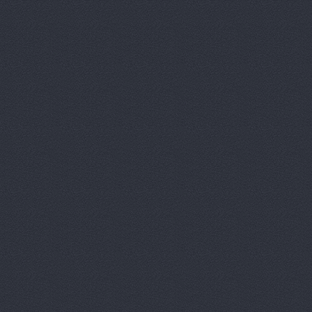
Автомагази
Автомагаз
Автомаркет
Автомаркет
Автомиг, м
АВТОПИЛОТ
Автопитер,
АВТОСАЛОН
АвтоСтиль,
АвтоТайм,