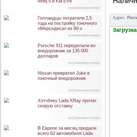
Наличн
Ioniq 5 и Kia EV6
опубликовано вчера
Голландцы потратили 2,5
Адрес:
Росс
года на постройку гоночного
«Мерседеса» из 90-х
Загрузка 
опубликовано вчера
Porsche 911 переделали во
внедорожник за 135 000
долларов
опубликовано вчера
Nissan превратил Juke в
гоночный внедорожник
опубликовано вчера
Хэтчбеку Lada XRay прочат
скорую отставку
опубликовано вчера
В Европе за месяц продали
всего 63 автомобиля Lada