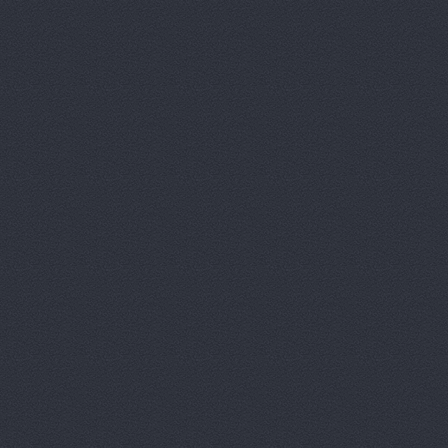
Prime Gear
ReMark, то
RMS-AUTO,
Spare-Syst
StarAvto, 
VIRBAC Ав
X-DRIVE, 
ААА моторс
Авангард, 
Авангард-А