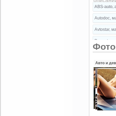
описани
Комментарий:
в катало
ABS-auto, 
Autodoc, м
Avtostar, 
Broparts, 
Фото
Broparts, 
Авто и де
Buksir, ма
Cartuning,
CLIPST.RU,
EMEX, маг
Exist.ru, 