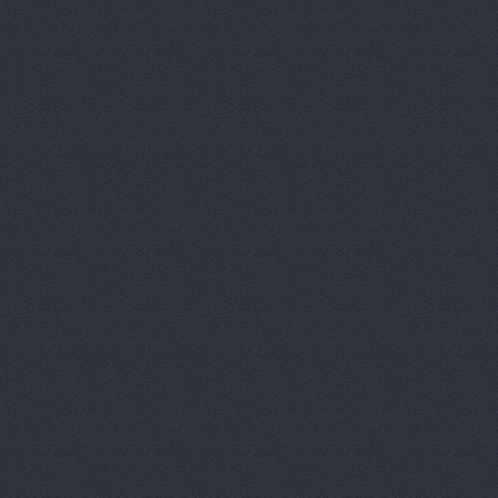
Дизель мас
Евгения, т
Европа Авт
За рулем+,
Запчасти-Ю
Интер-Авто
ИТИРУС, О
КАМАЗ-При
КАМРТИ, ЗА
КАСТ, торг