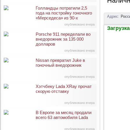
Наличн
Голландцы потратили 2,5
года на постройку гоночного
Адрес:
Росс
«Мерседеса» из 90-х
опубликовано вчера
Загрузка 
Porsche 911 переделали во
внедорожник за 135 000
долларов
опубликовано вчера
Nissan превратил Juke в
гоночный внедорожник
опубликовано вчера
Хэтчбеку Lada XRay прочат
скорую отставку
опубликовано вчера
В Европе за месяц продали
всего 63 автомобиля Lada
опубликовано вчера