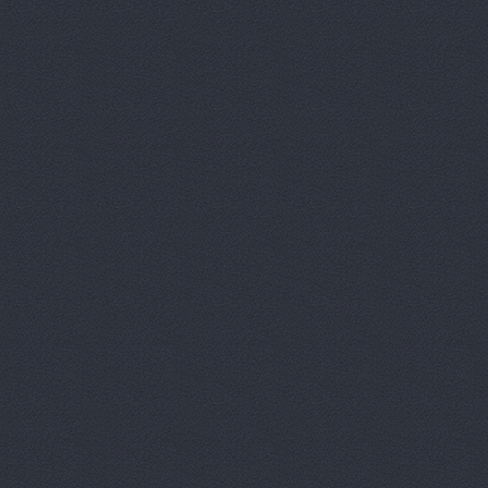
АгроЭкспе
Аксель-К, 
Аксель-К, 
Бавария М
БАНЗАЙ АВ
Бауэр-Ста
Бизон-Трей
Большегруз
В Dеталях,
ВЕМА, ООО