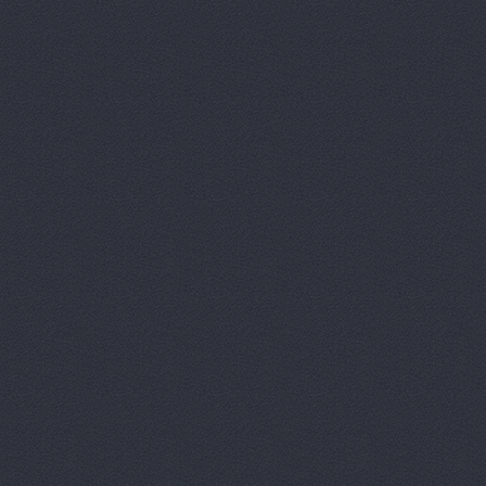
Автокомпл
Автокомпле
Автокомпле
Автокомпле
Автолайн, 
АВТОЛИГА,
АвтоЛюксС
Автомагази
Автомагази
Автомагази