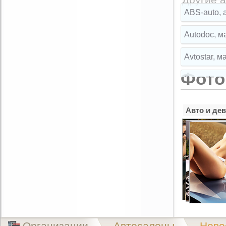
ABS-auto, 
Autodoc, м
Avtostar, 
Фото
Broparts, 
Broparts, 
Авто и де
Buksir, ма
Cartuning,
CLIPST.RU,
EMEX, маг
Exist.ru, 
Организации
Автосалоны
Ново