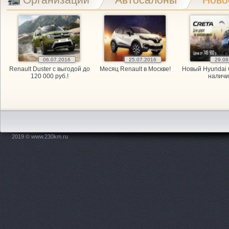
Exist.ru, 
GARAGE, а
GARAGE, а
06.07.2016
25.07.2016
29.08
Renault Duster с выгодой до
Месяц Renault в Москве!
Новый Hyundai 
GARAGE, а
120 000 руб.!
наличи
Kitai Avto,
KITAY-AVTO
2019 © www.230km.ru
Maxdrive, 
OPEL, мага
PitStop, а
Plusavto, 