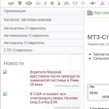
Организации
Автом
Каталог автомагазинов
Автосалоны Ставрополь
Автомагазины Ставрополь
МТЗ-Ст
Автошколы Ставрополь
Лермонтова, 2
СТО Ставрополь
Запчасти
Сельхозт
Новости
Водителя Maserati
арестовали после проезда по
знаменитой лестнице в Риме
18 века
опубликовано вчера
ПН
09:00
В США отзывают все
18:0
электрокроссоверы Hyundai
Ioniq 5 и Kia EV6
опубликовано вчера