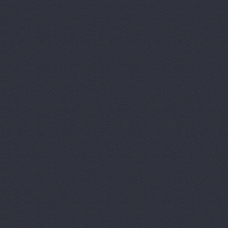
Аврам-Авто
Авто Клонд
Авто Япони
Авто Япони
АВТО-АЛЬЯ
Авто-масте
Авто-старт
АВТОАПТЕК
Автобан, а
Автозапчас
АВТОКЛУБ,