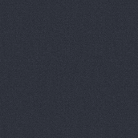
Китайский 
Корвет, ав
Кореец, ма
Корея Авто
ЛБР-АгроМ
Лидер, авт
М-Центр, 
Магазин ав
Магазин а
Магазин ав