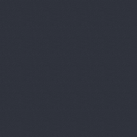
Prime Gear
ReMark, то
RMS-AUTO,
Spare-Syst
StarAvto, 
VIRBAC Ав
X-DRIVE, 
ААА моторс
Авангард, 
Авангард-А