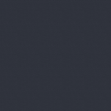
Автомагази
Автомагаз
Автомаркет
Автомаркет
Автомиг, м
АВТОПИЛОТ
Автопитер,
АВТОСАЛОН
АвтоСтиль,
АвтоТайм,