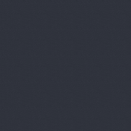
Вираж, маг
Вираж, маг
Волга, маг
Восточный 
Гавань авт
ГАЗ Дварис
Газ, ООО, 
ГАЗ-Кавказ
Гарант-Авт
ДвижОК, ма
Деталь авт