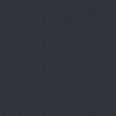
Автотор-юг
Автотрансс
Автоцентр,
Автоцентр
Автоэлектр
Агро-Маст
Агрокедр, 
Агромаш-оп
Агротехник
Агротехник