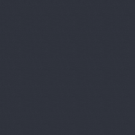
Китайский 
Корвет, ав
Кореец, ма
Корея Авто
ЛБР-АгроМ
Лидер, авт
М-Центр, 
Магазин ав
Магазин а
Магазин ав
Магазин ав