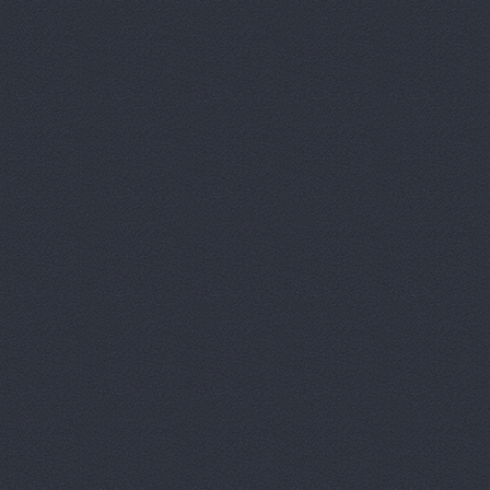
ReMark, то
RMS-AUTO,
Spare-Syst
StarAvto, 
VIRBAC Ав
X-DRIVE, 
ААА моторс
Авангард, 
Авангард-А
Аврам-Авто