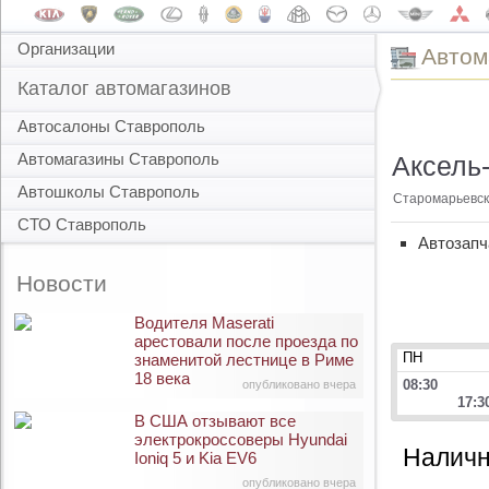
Организации
Автом
Каталог автомагазинов
Автосалоны Ставрополь
Автомагазины Ставрополь
Аксель
Автошколы Ставрополь
Старомарьевск
СТО Ставрополь
Автозапч
Новости
Водителя Maserati
арестовали после проезда по
ПН
знаменитой лестнице в Риме
18 века
08:30
опубликовано вчера
17:3
В США отзывают все
электрокроссоверы Hyundai
Наличн
Ioniq 5 и Kia EV6
опубликовано вчера