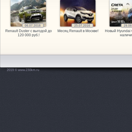
GARAGE, а
GARAGE, а
06.07.2016
25.07.2016
29.08
Renault Duster с выгодой до
Месяц Renault в Москве!
Новый Hyundai 
GARAGE, а
120 000 руб.!
наличи
Kitai Avto,
KITAY-AVTO
2019 © www.230km.ru
Maxdrive, 
OPEL, мага
PitStop, а
Plusavto, 
Prime Gear