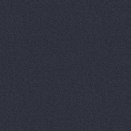
Вираж, маг
Волга, маг
Восточный 
Гавань авт
ГАЗ Дварис
Газ, ООО, 
ГАЗ-Кавказ
Гарант-Авт
ДвижОК, ма
Деталь авт