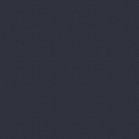
Автотрансс
Автоцентр,
Автоцентр
Автоэлектр
Агро-Маст
Агрокедр, 
Агромаш-оп
Агротехник
Агротехник
АгроЭкспе