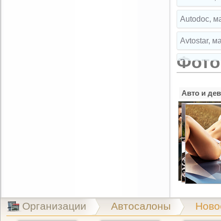
Autodoc, м
Avtostar, 
Фото
Broparts, 
Broparts, 
Авто и де
Buksir, ма
Cartuning,
CLIPST.RU,
EMEX, маг
Exist.ru, 
Организации
Автосалоны
Ново
Exist.ru, 