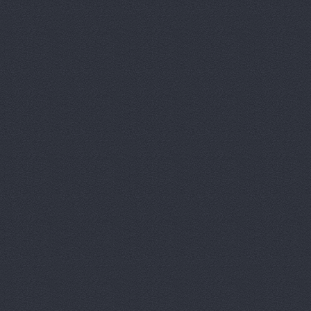
Дизель мас
Евгения, т
Европа Авт
За рулем+,
Запчасти-Ю
Интер-Авто
ИТИРУС, О
КАМАЗ-При
КАМРТИ, ЗА
КАСТ, торг