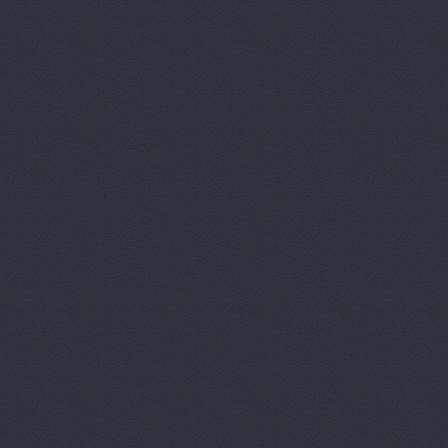
Автомагаз
Автомаркет
Автомаркет
Автомиг, м
АВТОПИЛОТ
Автопитер,
АВТОСАЛОН
АвтоСтиль,
АвтоТайм,
Автотор-юг